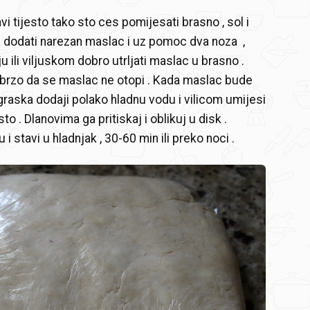
vi tijesto tako sto ces pomijesati brasno , sol i
 dodati narezan maslac i uz pomoc dva noza ,
u ili viljuskom dobro utrljati maslac u brasno .
 brzo da se maslac ne otopi . Kada maslac bude
 graska dodaji polako hladnu vodu i vilicom umijesi
to . Dlanovima ga pritiskaj i oblikuj u disk .
u i stavi u hladnjak , 30-60 min ili preko noci .