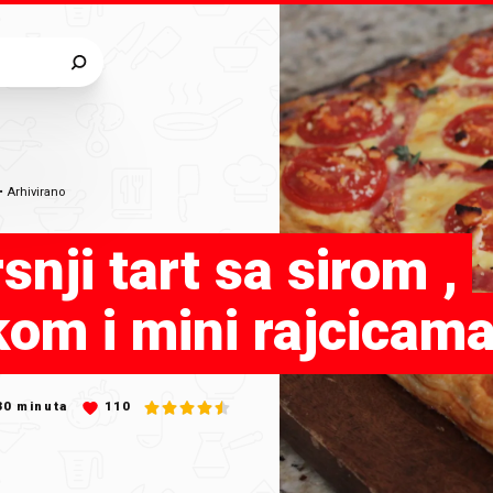
•
Arhivirano
snji tart sa sirom ,
om i mini rajcicam
30
minuta
110