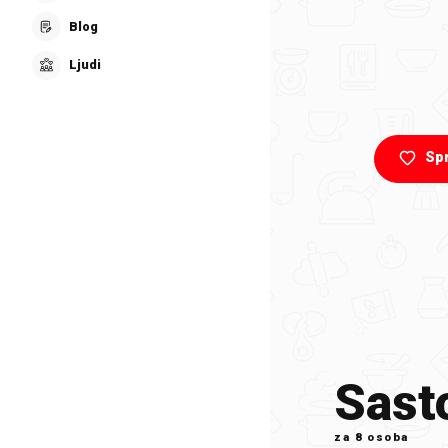
Blog
Ljudi
Sp
Sasto
za
8 osoba