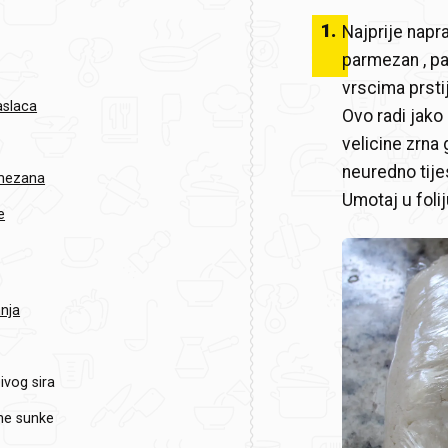
1
.
Najprije napra
parmezan , pa
vrscima prstij
aslaca
Ovo radi jako
velicine zrna
neuredno tijes
rmezana
Umotaj u folij
e
hnja
ivog sira
ne sunke