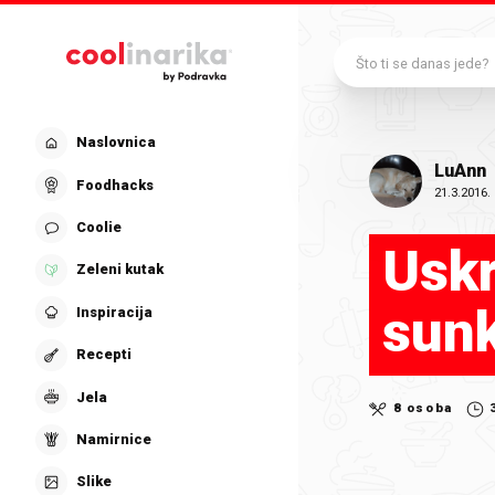
Preskoči na glavni sadržaj
Što ti se danas jede?
Naslovnica
LuAnn
Foodhacks
21.3.2016.
Coolie
Uskr
Zeleni kutak
sunk
Inspiracija
Recepti
Jela
8 osoba
Namirnice
Slike