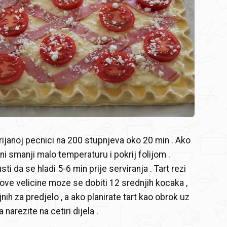
grijanoj pecnici na 200 stupnjeva oko 20 min . Ako
i smanji malo temperaturu i pokrij folijom .
sti da se hladi 5-6 min prije serviranja . Tart rezi
 ove velicine moze se dobiti 12 srednjih kocaka ,
ih za predjelo , a ako planirate tart kao obrok uz
 narezite na cetiri dijela .