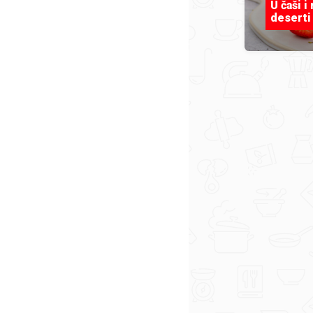
U čaši i
deserti