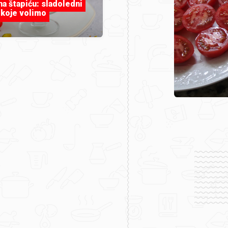
 na štapiću: sladoledni
 koje volimo