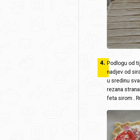
4
.
Podlogu od ti
nadjev od sira
u sredinu sva
rezana strana
feta sirom . 