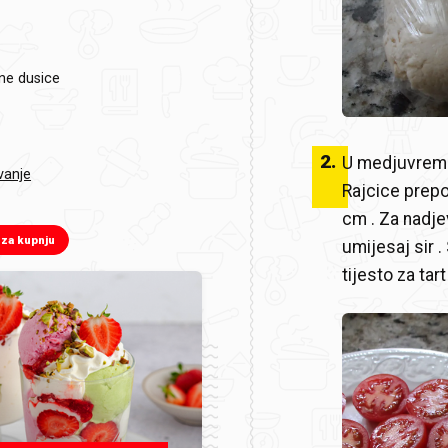
ne dusice
2
.
U medjuvremen
vanje
Rajcice prepol
cm . Za nadjev
 za kupnju
umijesaj sir 
tijesto za tart 