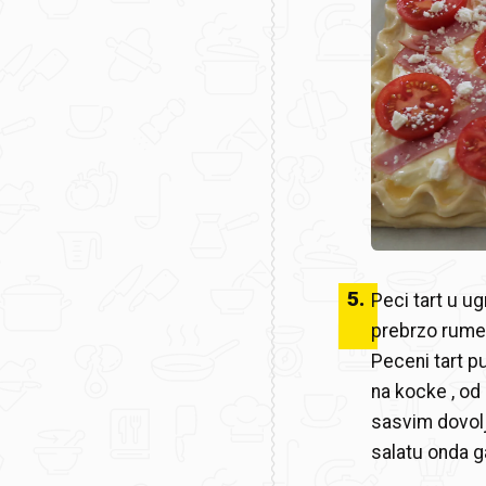
5
.
Peci tart u u
prebrzo rumen
Peceni tart pu
na kocke , od
sasvim dovoljn
salatu onda ga