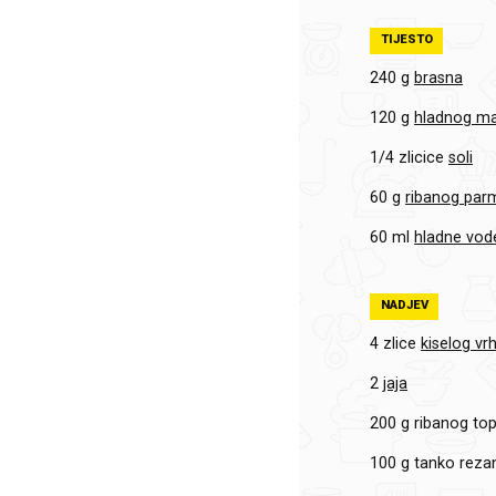
TIJESTO
240 g
brasna
120 g
hladnog m
1/4 zlicice
soli
60 g
ribanog pa
60 ml
hladne vod
NADJEV
4 zlice
kiselog vr
2
jaja
200 g
ribanog top
100 g
tanko reza