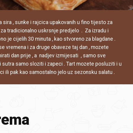
sira , sunke i rajcica upakovanih u fino tijesto za
ni za tradicionalno uskrsnje predjelo . Za izradu i
no je cijelih 30 minuta , kao stvoreno za blagdane .
ise vremena i za druge obaveze taj dan , mozete
mirati dan prije , a nadjev izmijesati , samo sve
sutra samo sloziti i zapeci . Tart mozete posluziti i u
lici ili pak kao samostalno jelo uz sezonsku salatu .
rema