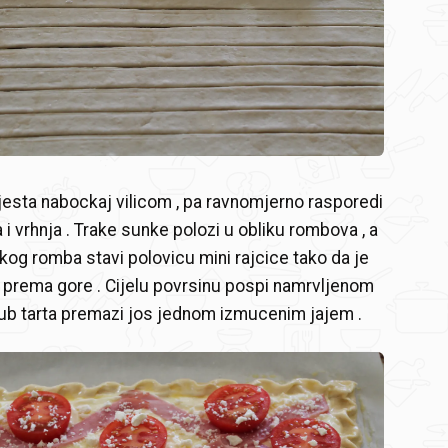
jesta nabockaj vilicom , pa ravnomjerno rasporedi
 i vrhnja . Trake sunke polozi u obliku rombova , a
kog romba stavi polovicu mini rajcice tako da je
 prema gore . Cijelu povrsinu pospi namrvljenom
Rub tarta premazi jos jednom izmucenim jajem .