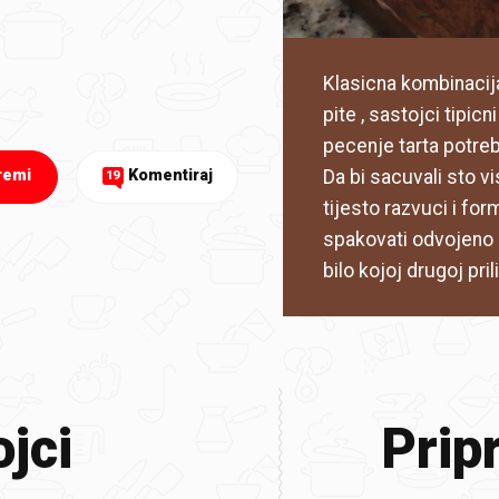
Klasicna kombinacija 
pite , sastojci tipic
pecenje tarta potreb
Da bi sacuvali sto v
remi
Komentiraj
19
tijesto razvuci i for
spakovati odvojeno i 
bilo kojoj drugoj pri
jci
Prip