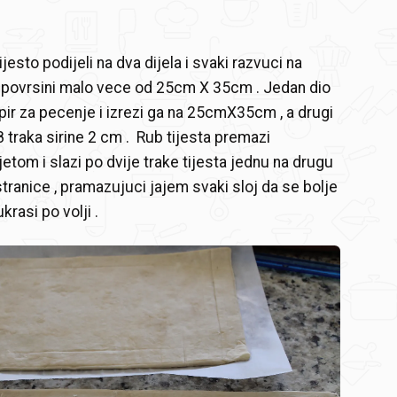
jesto podijeli na dva dijela i svaki razvuci na
 povrsini malo vece od 25cm X 35cm . Jedan dio
pir za pecenje i izrezi ga na 25cmX35cm , a drugi
8 traka sirine 2 cm . Rub tijesta premazi
etom i slazi po dvije trake tijesta jednu na drugu
stranice , pramazujuci jajem svaki sloj da se bolje
ukrasi po volji .