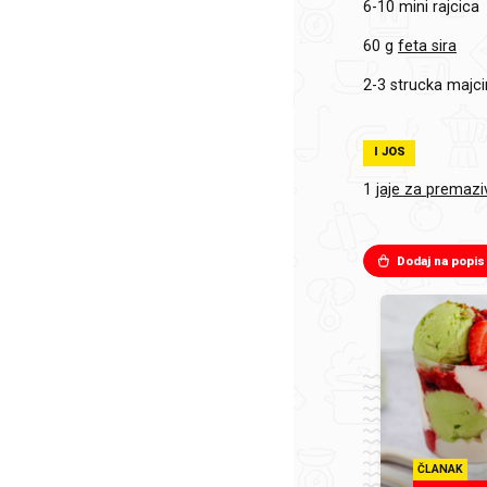
6-10
mini rajcica
60 g
feta sira
2-3 strucka
majci
I JOS
1
jaje za premazi
Dodaj na popis
ČLANAK