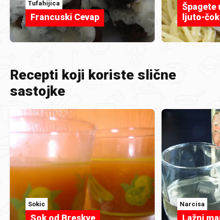
Tufahijica
Špagete 
Francuski Cevap
ljuto-čo
Recepti koji koriste slične
sastojke
Sokic
Narcisa
Sok od Breskve
Lažni ma