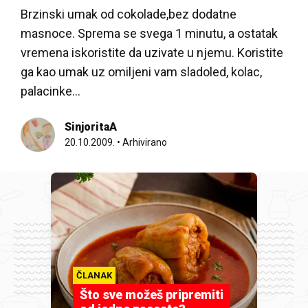
Brzinski umak od cokolade,bez dodatne
masnoce. Sprema se svega 1 minutu, a ostatak
vremena iskoristite da uzivate u njemu. Koristite
ga kao umak uz omiljeni vam sladoled, kolac,
palacinke…
SinjoritaA
20.10.2009.
•
Arhivirano
ČLANAK
Što sve možeš pripremiti