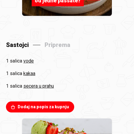
od jedne passate?
Sastojci
Priprema
1 salica
vode
1 salica
kakaa
1 salica
secera u prahu
Dodaj na popis za kupnju