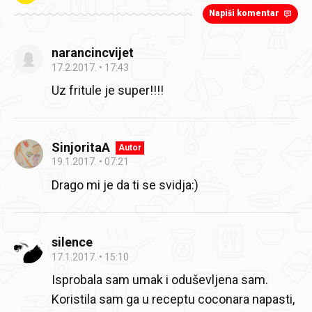
Napiši komentar
narancincvijet
17.2.2017.
17:43
Uz fritule je super!!!!
SinjoritaA
Autor
19.1.2017.
07:21
Drago mi je da ti se svidja:)
silence
17.1.2017.
15:10
Isprobala sam umak i oduševljena sam.
Koristila sam ga u receptu coconara napasti,