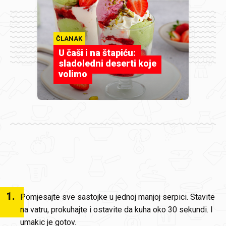
ČLANAK
U čaši i na štapiću:
sladoledni deserti koje
volimo
1
.
Pomjesajte sve sastojke u jednoj manjoj serpici. Stavite
na vatru, prokuhajte i ostavite da kuha oko 30 sekundi. I
umakic je gotov.