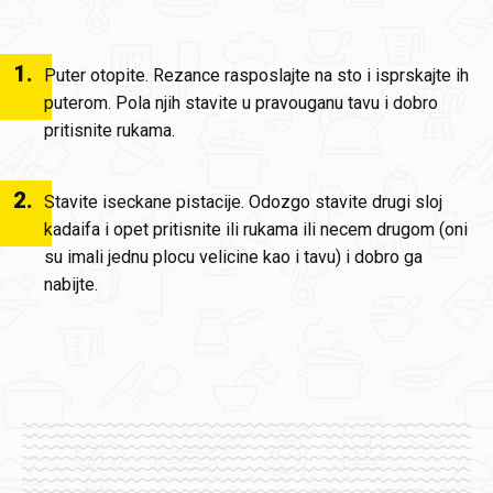
1
.
Puter otopite. Rezance rasposlajte na sto i isprskajte ih
puterom. Pola njih stavite u pravouganu tavu i dobro
pritisnite rukama.
2
.
Stavite iseckane pistacije. Odozgo stavite drugi sloj
kadaifa i opet pritisnite ili rukama ili necem drugom (oni
su imali jednu plocu velicine kao i tavu) i dobro ga
nabijte.