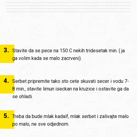
3
.
Stavite da se pece na 150 C nekih tridesetak min. ( ja
ga volim kada se malo zacrveni).
4
.
Serbet pripremite tako sto cete skuvati secer i vodu 7-
8 min., stavite limun iseckan na kruzice i ostavite ga da
se ohladi.
5
.
Treba da bude mlak kadaif, mlak serbet i zalivajte malo
po malo, ne sve odjednom.