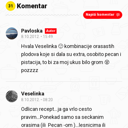
Komentar
31
Napiši komentar
Pavloska
Autor
8.10.2012.
15:49
Hvala Veselinka 🙂 kombinacije orasastih
plodova koje si dala su extra, osobito pecan i
pistacija, to bi za moj ukus bilo grom 😵
pozzzz
Veselinka
8.10.2012.
08:20
Odlican recept...ja ga vrlo cesto
pravim...Ponekad samo sa seckanim
orasima (ili Pecan -om )...lesnicima ili