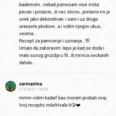
bademom...nekad pomesam vise vrsta:
pecan i pistacie...ili vec slicno...pistacio mi je
uvek jako dekorativan: i sam i uz druge
orasaste plodove...a i volim njegov ukus,
veoma...
Recept za pamcenje i uzivanje...👋
Umalo da zaboravim: lepo je kad se doda i
malo suvog grozdja u fil...ili mrvica seckanih
datula...
sarmantna
27.5.2012.
18:23
mmm volim kadaif bas moram probati ovaj
tvoj receptic mila!Hvala ti😘❤️