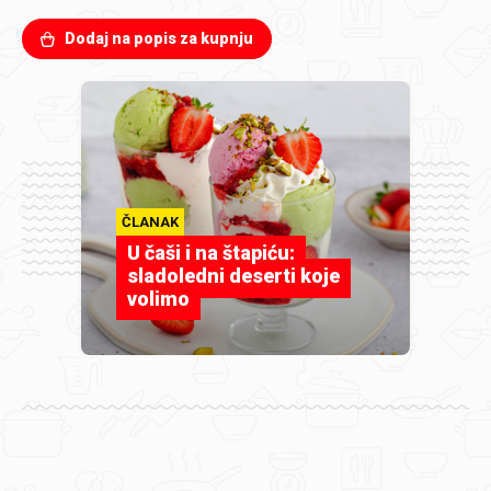
Dodaj na popis za kupnju
ČLANAK
U čaši i na štapiću:
sladoledni deserti koje
volimo