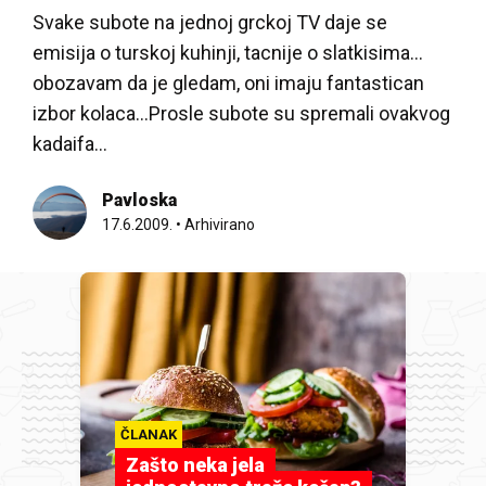
Svake subote na jednoj grckoj TV daje se
emisija o turskoj kuhinji, tacnije o slatkisima…
obozavam da je gledam, oni imaju fantastican
izbor kolaca…Prosle subote su spremali ovakvog
kadaifa…
Pavloska
17.6.2009.
•
Arhivirano
ČLANAK
Zašto neka jela