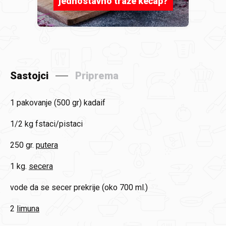
jednostavno traže kečap?
Sastojci
Priprema
1 pakovanje (500 gr)
kadaif
1/2 kg
fstaci/pistaci
250 gr.
putera
1 kg.
secera
vode da se secer prekrije (oko 700 ml.)
2
limuna