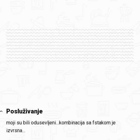
Posluživanje
moji su bili odusevljeni…kombinacija sa fstakom je
izvrsna…