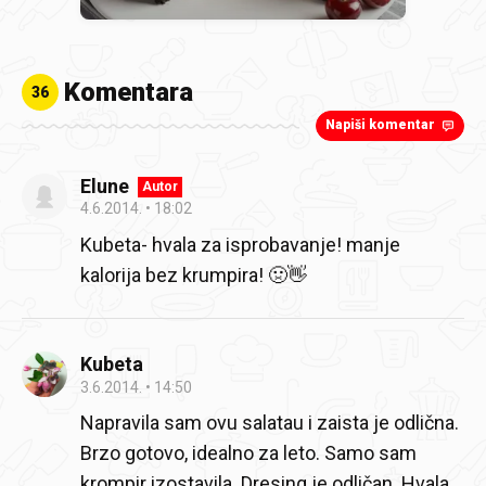
Komentara
36
Napiši komentar
Elune
Autor
4.6.2014.
18:02
Kubeta- hvala za isprobavanje! manje
kalorija bez krumpira! 🤢👋
Kubeta
3.6.2014.
14:50
Napravila sam ovu salatau i zaista je odlična.
Brzo gotovo, idealno za leto. Samo sam
krompir izostavila. Dresing je odličan. Hvala