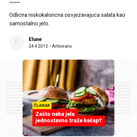
Odlicna niskokaloricna osvjezavajuca salata kao
samostalno jelo.
Elune
24.4.2013.
•
Arhivirano
ČLANAK
Zašto neka jela
jednostavno traže kečap?