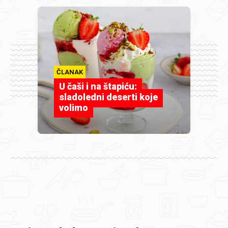
ČLANAK
U čaši i na štapiću:
sladoledni deserti koje
volimo