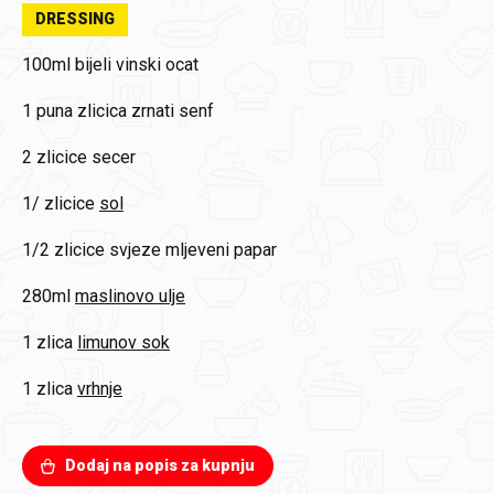
DRESSING
100ml
bijeli vinski ocat
1 puna zlicica
zrnati senf
2 zlicice
secer
1/ zlicice
sol
1/2 zlicice
svjeze mljeveni papar
280ml
maslinovo ulje
1 zlica
limunov sok
1 zlica
vrhnje
Dodaj na popis za kupnju