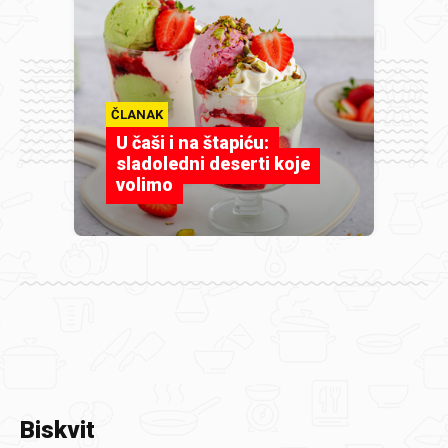
ČLANAK
U čaši i na štapiću:
sladoledni deserti koje
volimo
Biskvit