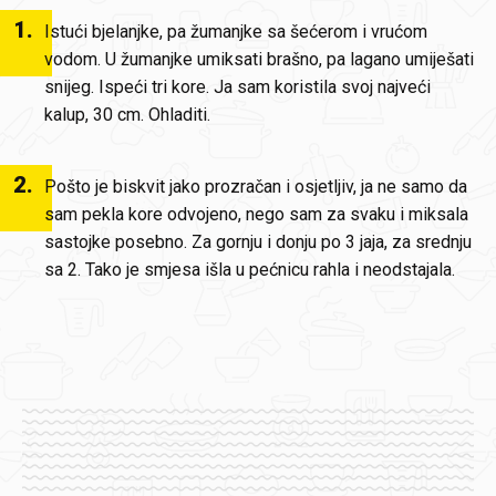
1
.
Istući bjelanjke, pa žumanjke sa šećerom i vrućom
vodom. U žumanjke umiksati brašno, pa lagano umiješati
snijeg. Ispeći tri kore. Ja sam koristila svoj najveći
kalup, 30 cm. Ohladiti.
2
.
Pošto je biskvit jako prozračan i osjetljiv, ja ne samo da
sam pekla kore odvojeno, nego sam za svaku i miksala
sastojke posebno. Za gornju i donju po 3 jaja, za srednju
sa 2. Tako je smjesa išla u pećnicu rahla i neodstajala.