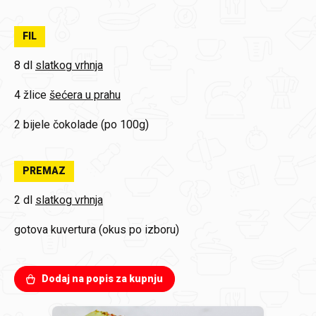
FIL
8 dl
slatkog vrhnja
4 žlice
šećera u prahu
2
bijele čokolade (po 100g)
PREMAZ
2 dl
slatkog vrhnja
gotova kuvertura (okus po izboru)
Dodaj na popis za kupnju