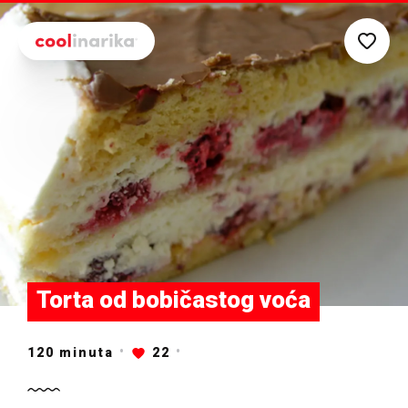
Preskoči na glavni sadržaj
Torta od bobičastog voća
120
minuta
22