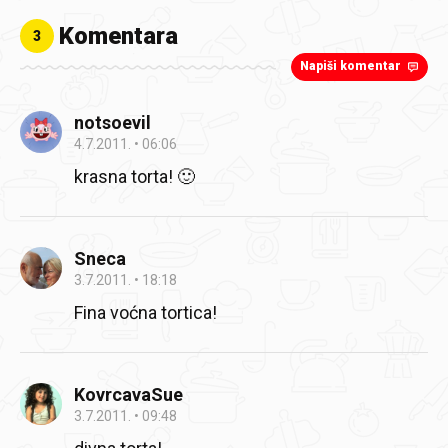
Komentara
3
Napiši komentar
notsoevil
4.7.2011.
06:06
krasna torta! 🙂
Sneca
3.7.2011.
18:18
Fina voćna tortica!
KovrcavaSue
3.7.2011.
09:48