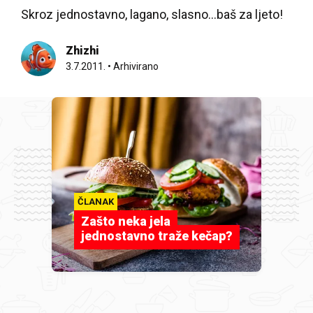
Skroz jednostavno, lagano, slasno...baš za ljeto!
Zhizhi
3.7.2011.
•
Arhivirano
ČLANAK
Zašto neka jela
jednostavno traže kečap?