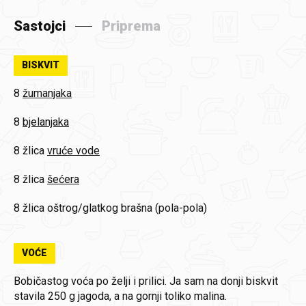
Sastojci
Priprema
BISKVIT
8
žumanjaka
8
bjelanjaka
8 žlica
vruće vode
8 žlica
šećera
8 žlica
oštrog/glatkog brašna (pola-pola)
VOĆE
Bobičastog voća po želji i prilici. Ja sam na donji biskvit
stavila 250 g jagoda, a na gornji toliko malina.