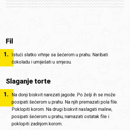
Fil
1
.
Istući slatko vrhnje sa šećerom u prahu. Naribati
čokoladu i umiješati u smjesu.
Slaganje torte
1
.
Na donji biskvit narezati jagode. Po želji ih se može
posipati šećerom u prahu. Na njih premazati pola file.
Poklopiti korom. Na drugi biskvit naslagati maline,
posipati šećerom u prahu, namazati ostatak file i
poklopiti zadnjom korom.