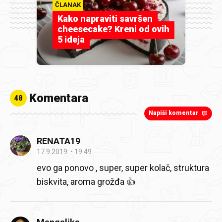
ČLANAK
Kako napraviti savršen
cheesecake? Kreni od ovih
5 ideja
Komentara
48
Napiši komentar
RENATA19
17.9.2019.
19:49
evo ga ponovo , super, super kolač, struktura
biskvita, aroma grožđa 👍