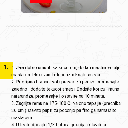
1
.
1. Jaja dobro umutiti sa secerom, dodati maslinovo ulje,
maslac, mleko i vanilu, lepo izmiksati smesu.
2. Prosijano brasno, sol i prasak za pecivo promesajte
zajedno i dodajte tekucoj smesi. Dodajte koricu limuna i
nararandze, promesajte i ostavite na 10 minuta.
3. Zagrijte rernu na 175-180 C. Na dno tepsije (precnika
26 cm ) stavite papir za pecenje pa fino ga namastite
maslacem.
4. U testo dodajte 1/3 bobica grozdja i stavite u