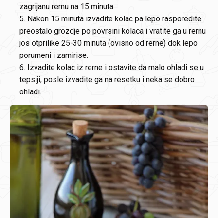
zagrijanu rernu na 15 minuta.
5. Nakon 15 minuta izvadite kolac pa lepo rasporedite
preostalo grozdje po povrsini kolaca i vratite ga u rernu
jos otprilike 25-30 minuta (ovisno od rerne) dok lepo
porumeni i zamirise.
6. Izvadite kolac iz rerne i ostavite da malo ohladi se u
tepsiji, posle izvadite ga na resetku i neka se dobro
ohladi.