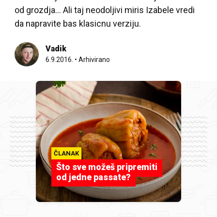
od grozdja... Ali taj neodoljivi miris Izabele vredi
da napravite bas klasicnu verziju.
Vadik
6.9.2016.
•
Arhivirano
ČLANAK
Što sve možeš pripremiti
od jedne passate?