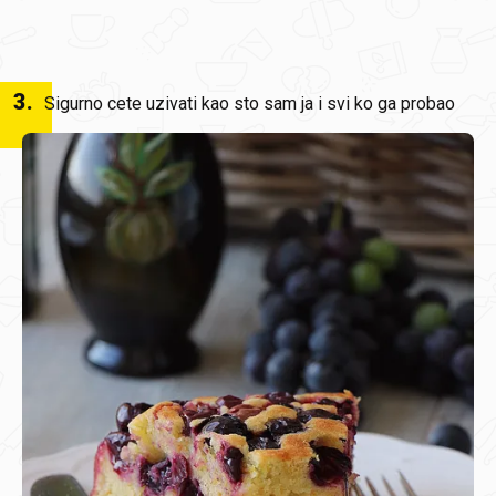
3
.
Sigurno cete uzivati kao sto sam ja i svi ko ga probao