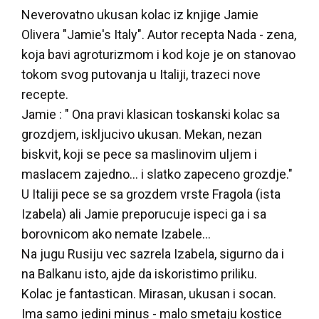
Neverovatno ukusan kolac iz knjige Jamie
Olivera "Jamie's Italy". Autor recepta Nada - zena,
koja bavi agroturizmom i kod koje je on stanovao
tokom svog putovanja u Italiji, trazeci nove
recepte.
Jamie : " Ona pravi klasican toskanski kolac sa
grozdjem, iskljucivo ukusan. Mekan, nezan
biskvit, koji se pece sa maslinovim uljem i
maslacem zajedno... i slatko zapeceno grozdje."
U Italiji pece se sa grozdem vrste Fragola (ista
Izabela) ali Jamie preporucuje ispeci ga i sa
borovnicom ako nemate Izabele...
Na jugu Rusiju vec sazrela Izabela, sigurno da i
na Balkanu isto, ajde da iskoristimo priliku.
Kolac je fantastican. Mirasan, ukusan i socan.
Ima samo jedini minus - malo smetaju kostice