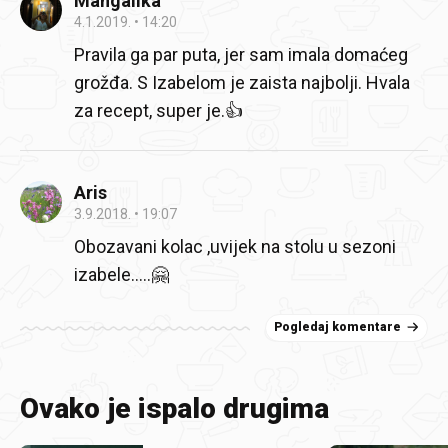
Mangalika
4.1.2019.
14:20
Pravila ga par puta, jer sam imala domaćeg
grožđa. S Izabelom je zaista najbolji. Hvala
za recept, super je.👍
Aris
3.9.2018.
19:07
Obozavani kolac ,uvijek na stolu u sezoni
izabele.....🤗
Pogledaj komentare
Ovako je ispalo drugima