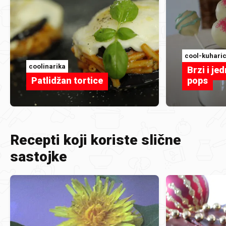
cool-kuhari
coolinarika
Brzi i je
Patlidžan tortice
pops
Recepti koji koriste slične
sastojke