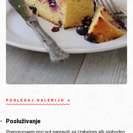
POGLEDAJ GALERIJU
Posluživanje
Preporucujem prvi put napraviti sa Izabelom alli slobodno