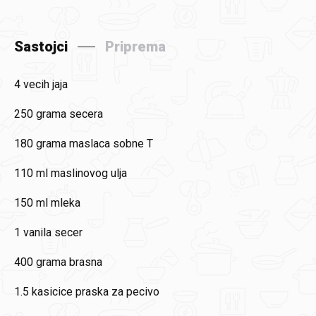
Sastojci
Priprema
4
vecih jaja
250
grama secera
180 grama
maslaca sobne T
110 ml
maslinovog ulja
150 ml
mleka
1
vanila secer
400
grama brasna
1.5 kasicice
praska za pecivo