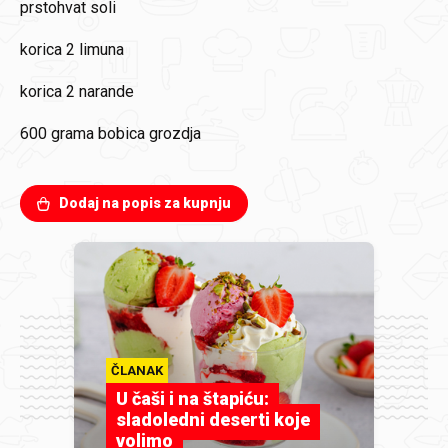
prstohvat
soli
korica 2
limuna
korica 2
narande
600 grama
bobica grozdja
Dodaj na popis za kupnju
ČLANAK
U čaši i na štapiću:
sladoledni deserti koje
volimo