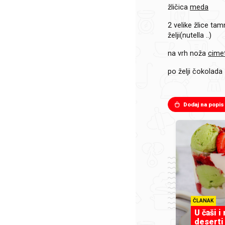
žličica
meda
2 velike žlice
tam
želji(nutella ..)
na vrh noža
cime
po želji čokolada
Dodaj na popis
ČLANAK
U čaši i
deserti