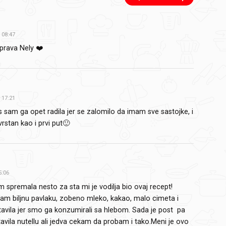
08:47
 prava Nely ❤️
17:21
 sam ga opet radila jer se zalomilo da imam sve sastojke, i
vrstan kao i prvi put🙂
5:06
 spremala nesto za sta mi je vodilja bio ovaj recept!
 sam biljnu pavlaku, zobeno mleko, kakao, malo cimeta i
avila jer smo ga konzumirali sa hlebom. Sada je post pa
avila nutellu ali jedva cekam da probam i tako.Meni je ovo