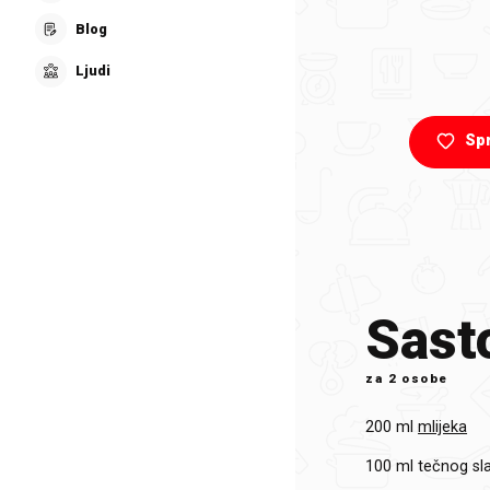
Blog
Ljudi
Sp
Sasto
za
2 osobe
200 ml
mlijeka
100 ml
tečnog sl