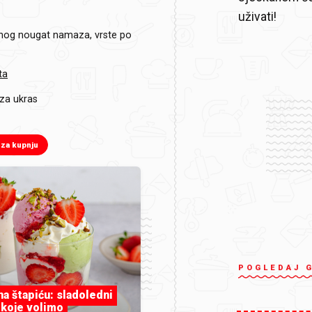
uživati!
nog nougat namaza, vrste po
ta
 za ukras
 za kupnju
POGLEDAJ 
 na štapiću: sladoledni
 koje volimo