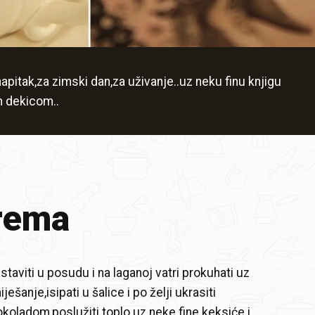
pitak,za zimski dan,za uživanje..uz neku finu knjigu
m dekicom..
rema
taviti u posudu i na laganoj vatri prokuhati uz
šanje,isipati u šalice i po želji ukrasiti
oladom,poslužiti toplo uz neke fine keksiće i