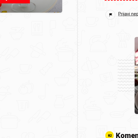
Prijavi ne
Komen
82