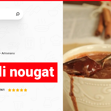
•
Arhivirano
li nougat
261