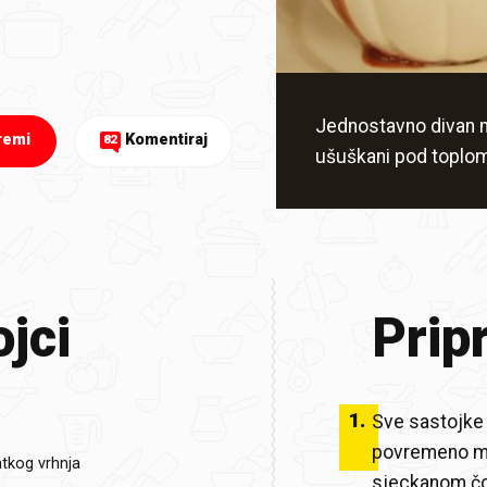
Jednostavno divan na
remi
Komentiraj
82
ušuškani pod toplo
jci
Prip
1
.
Sve sastojke s
povremeno mije
atkog vrhnja
sjeckanom čok