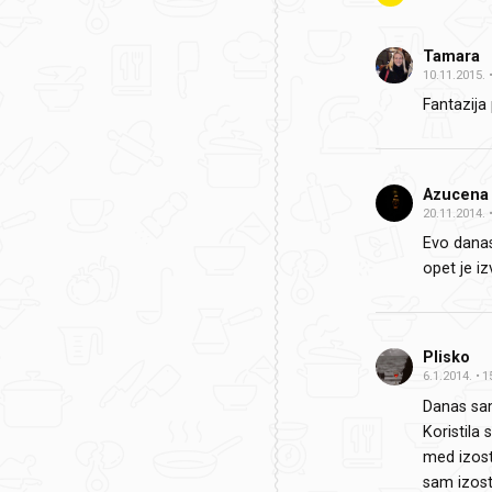
Tamara
10.11.2015.
Fantazija
Azucena
20.11.2014.
Evo danas
opet je iz
Plisko
6.1.2014.
1
Danas sam
Koristila
med izost
sam izost