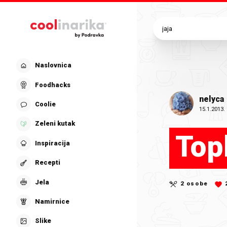
Preskoči na glavni sadržaj
Naslovnica
Foodhacks
nelyca
Coolie
15.1.2013.
Zeleni kutak
Top
Inspiracija
Recepti
Jela
2 osobe
Namirnice
Slike