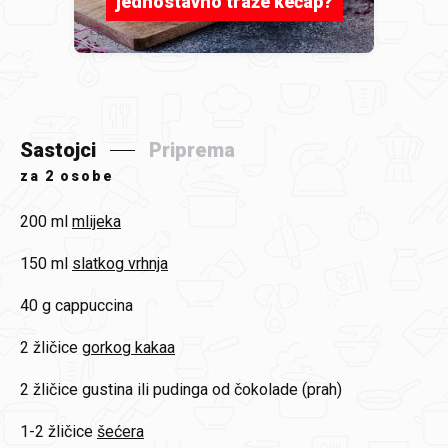
jednostavno traže kečap?
Sastojci
Priprema
za
2 osobe
200 ml
mlijeka
150 ml
slatkog vrhnja
40 g
cappuccina
2 žličice
gorkog kakaa
2 žličice
gustina ili pudinga od čokolade (prah)
1-2 žličice
šećera