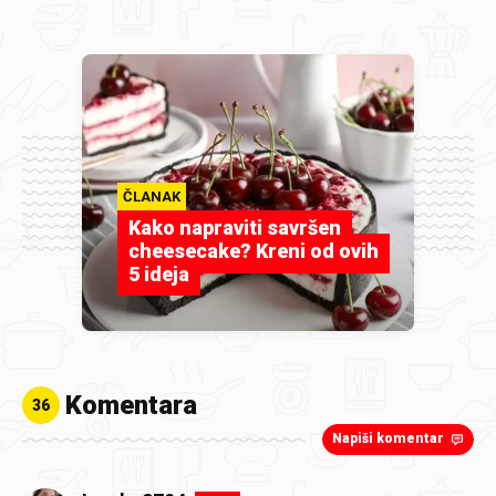
ČLANAK
Kako napraviti savršen
cheesecake? Kreni od ovih
5 ideja
Komentara
36
Napiši komentar