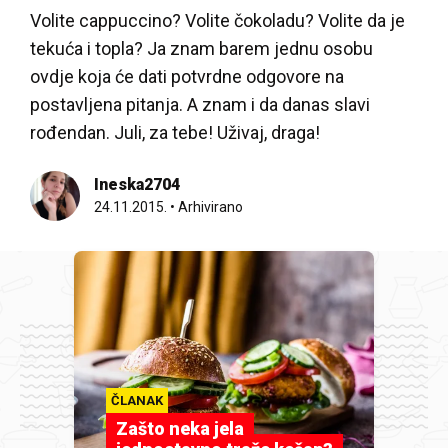
Volite cappuccino? Volite čokoladu? Volite da je
tekuća i topla? Ja znam barem jednu osobu
ovdje koja će dati potvrdne odgovore na
postavljena pitanja. A znam i da danas slavi
rođendan. Juli, za tebe! Uživaj, draga!
Ineska2704
24.11.2015.
•
Arhivirano
ČLANAK
Zašto neka jela