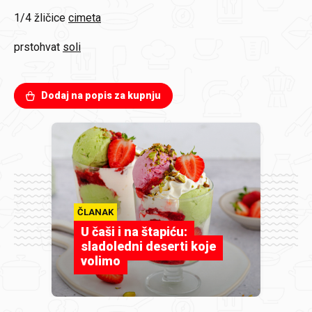
1/4 žličice
cimeta
prstohvat
soli
Dodaj na popis za kupnju
ČLANAK
U čaši i na štapiću:
sladoledni deserti koje
volimo