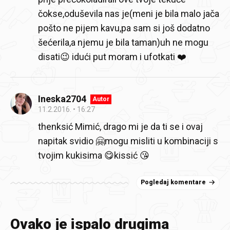
čokse,oduševila nas je(meni je bila malo jača
pošto ne pijem kavu,pa sam si još dodatno
šećerila,a njemu je bila taman)uh ne mogu
disati😉 idući put moram i ufotkati ❤️
Ineska2704
Autor
11.2.2016.
16:27
thenksić Mimić, drago mi je da ti se i ovaj
napitak svidio 🤗mogu misliti u kombinaciji s
tvojim kukisima 😋kissić 😘
Pogledaj komentare
Ovako je ispalo drugima