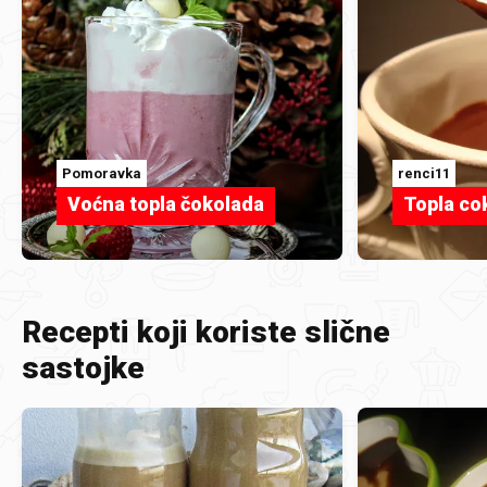
Pomoravka
renci11
Voćna topla čokolada
Topla co
Recepti koji koriste slične
sastojke