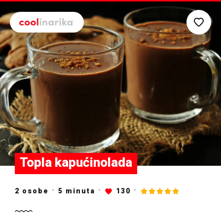
Preskoči na glavni sadržaj
Topla kapućinolada
2 osobe
5
minuta
130