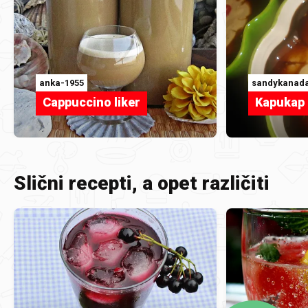
anka-1955
sandykanad
Cappuccino liker
Kapukap
Slični recepti, a opet različiti