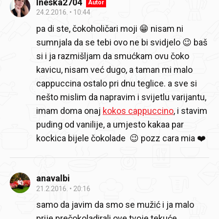
Ineska2704
Autor
24.2.2016.
10:44
pa di ste, čokoholičari moji 😁 nisam ni
sumnjala da se tebi ovo ne bi svidjelo 😉 baš
si i ja razmišljam da smućkam ovu čoko
kavicu, nisam već dugo, a taman mi malo
cappuccina ostalo pri dnu teglice. a sve si
nešto mislim da napravim i svijetlu varijantu,
imam doma onaj
kokos cappuccino
, i stavim
puding od vanilije, a umjesto kakaa par
kockica bijele čokolade 😉 pozz cara mia ❤️
anavalbi
21.2.2016.
20:16
samo da javim da smo se mužić i ja malo
prije prečokoladirali ove tvoje tekuće