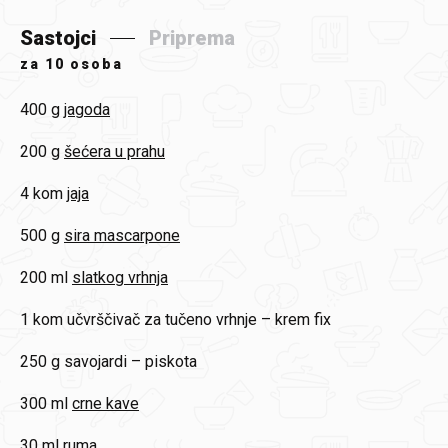
Sastojci
Priprema
za
10 osoba
400 g
jagoda
200 g
šećera u prahu
4 kom
jaja
500 g
sira mascarpone
200 ml
slatkog vrhnja
1 kom
učvrščivač za tučeno vrhnje – krem fix
250 g
savojardi – piskota
300 ml
crne kave
30 ml
ruma