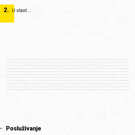
2
.
U slast….
Posluživanje