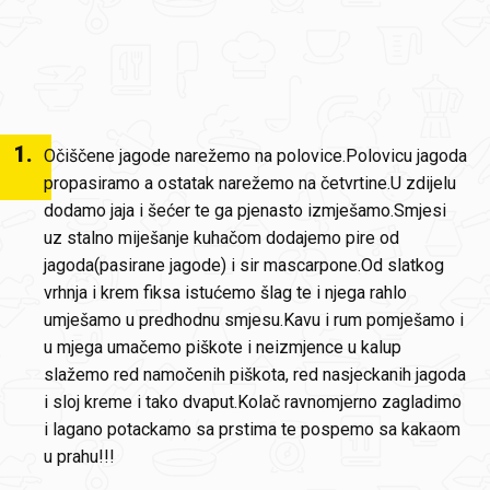
1
.
Očiščene jagode narežemo na polovice.Polovicu jagoda
propasiramo a ostatak narežemo na četvrtine.U zdijelu
dodamo jaja i šećer te ga pjenasto izmješamo.Smjesi
uz stalno miješanje kuhačom dodajemo pire od
jagoda(pasirane jagode) i sir mascarpone.Od slatkog
vrhnja i krem fiksa istućemo šlag te i njega rahlo
umješamo u predhodnu smjesu.Kavu i rum pomješamo i
u mjega umačemo piškote i neizmjence u kalup
slažemo red namočenih piškota, red nasjeckanih jagoda
i sloj kreme i tako dvaput.Kolač ravnomjerno zagladimo
i lagano potackamo sa prstima te pospemo sa kakaom
u prahu!!!