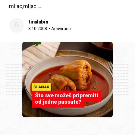
mljac,mljac…..
tinalabin
8.10.2008.
•
Arhivirano
ČLANAK
Što sve možeš pripremiti
od jedne passate?