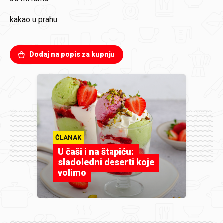
kakao u prahu
Dodaj na popis za kupnju
ČLANAK
U čaši i na štapiću:
sladoledni deserti koje
volimo