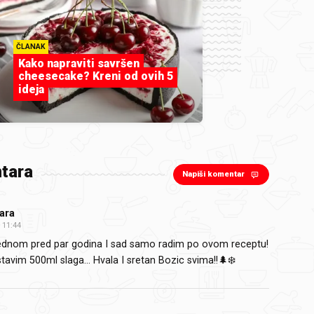
ČLANAK
Kako napraviti savršen
cheesecake? Kreni od ovih 5
ideja
tara
Napiši komentar
ara
11:44
ednom pred par godina I sad samo radim po ovom receptu!
tavim 500ml slaga... Hvala I sretan Bozic svima!!🌲❄️