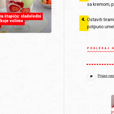
sa kremom, p
 na štapiću: sladoledni
4
.
Ostaviti tira
 koje volimo
potpuno ume
POGLEDAJ 
Prijavi ne