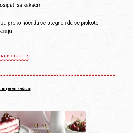
osipati sa kakaom
misu preko noci da se stegne i da se piskote
ksaju
GALERIJU
primjeren sadržaj