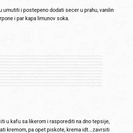
u umutiti i postepeno dodati secer u prahu, vanilin
pone i par kapa limunov soka.
i u kafu sa likerom i rasporediti na dno tepsije,
ti kremom, pa opet piskote, krema idt….zavrsiti