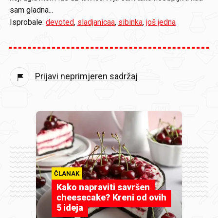
sam gladna...
Isprobale:
devoted
,
sladjanicaa
,
sibinka
,
još jedna
Prijavi neprimjeren sadržaj
ČLANAK
Kako napraviti savršen
cheesecake? Kreni od ovih
5 ideja