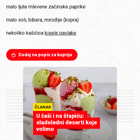
malo
ljute mlevene začinske paprike
malo
soli, bibera, mirođije (kopra)
nekoliko kašičica
kisele pavlake
Dodaj na popis za kupnju
ČLANAK
U čaši i na štapiću:
sladoledni deserti koje
volimo