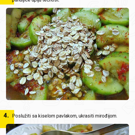
4
.
Poslužiti sa kiselom pavlakom, ukrasiti mirođijom.