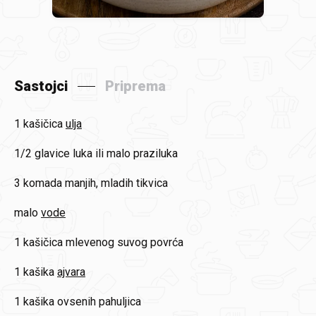
Sastojci
Priprema
1 kašičica
ulja
1/2
glavice luka ili malo praziluka
3 komada
manjih, mladih tikvica
malo
vode
1 kašičica
mlevenog suvog povrća
1 kašika
ajvara
1 kašika
ovsenih pahuljica