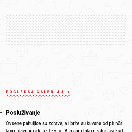
POGLEDAJ GALERIJU
Posluživanje
Ovsene pahuljice su zdrave, a i brže su kuvane od pirinča
koji uglavnom ide uz tikvice. A ja sam tako nestrpljiva kad