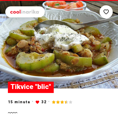
Preskoči na glavni sadržaj
Tikvice "blic"
15
minuta
32