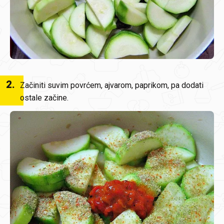
2
.
Začiniti suvim povrćem, ajvarom, paprikom, pa dodati
ostale začine.