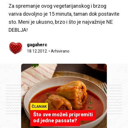
Za spremanje ovog vegetarijanskog i brzog
variva dovoljno je 15 minuta, taman dok postavite
sto. Meni je ukusno, brzo i što je najvažnije NE
DEBLJA!
gagaherc
18.12.2012.
•
Arhivirano
ČLANAK
Što sve možeš pripremiti
od jedne passate?