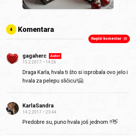
Komentara
4
Napiši komentar
gagaherc
Autor
15.2.2017.
14:26
Draga Karla, hvala ti što si isprobala ovo jelo i
hvala za pelepu sličicu!🤗
KarlaSandra
14.2.2017.
23:44
Predobre su, puno hvala još jednom !!👋