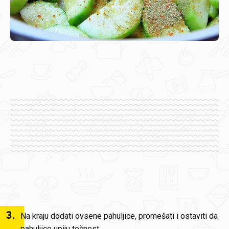
3
.
Na kraju dodati ovsene pahuljice, promešati i ostaviti da
pahuljice upiju tečnost.