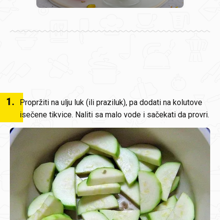
1
.
Propržiti na ulju luk (ili praziluk), pa dodati na kolutove
isečene tikvice. Naliti sa malo vode i sačekati da provri.