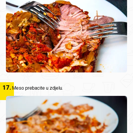
17
.
Meso prebacite u zdjelu.