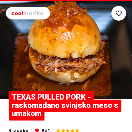
Preskoči na glavni sadržaj
TEXAS PULLED PORK -
raskomadano svinjsko meso s
umakom
4 osobe
951