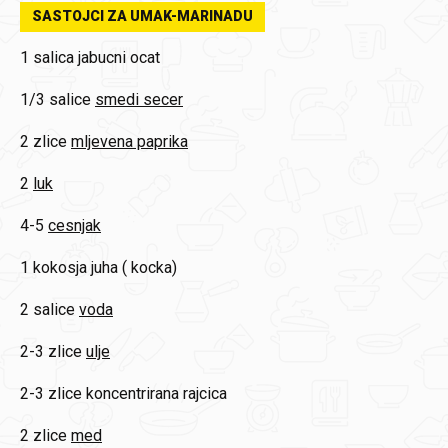
SASTOJCI ZA UMAK-MARINADU
1 salica
jabucni ocat
1/3 salice
smedi secer
2 zlice
mljevena paprika
2
luk
4-5
cesnjak
1
kokosja juha ( kocka)
2 salice
voda
2-3 zlice
ulje
2-3 zlice
koncentrirana rajcica
2 zlice
med