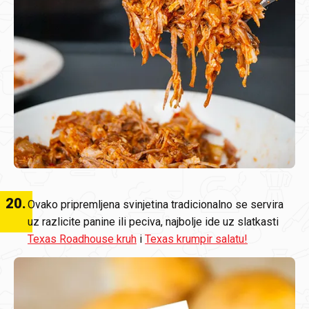
20
.
Ovako pripremljena svinjetina tradicionalno se servira
uz razlicite panine ili peciva, najbolje ide uz slatkasti
Texas Roadhouse kruh
i
Texas krumpir salatu!