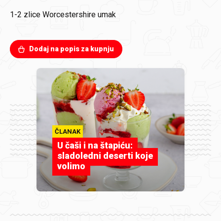
1-2 zlice
Worcestershire umak
Dodaj na popis za kupnju
ČLANAK
U čaši i na štapiću:
sladoledni deserti koje
volimo