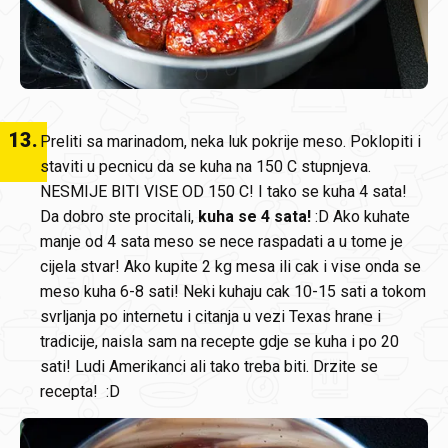
13
.
Preliti sa marinadom, neka luk pokrije meso. Poklopiti i
staviti u pecnicu da se kuha na 150 C stupnjeva.
NESMIJE BITI VISE OD 150 C! I tako se kuha 4 sata!
Da dobro ste procitali,
kuha se 4 sata!
:D Ako kuhate
manje od 4 sata meso se nece raspadati a u tome je
cijela stvar! Ako kupite 2 kg mesa ili cak i vise onda se
meso kuha 6-8 sati! Neki kuhaju cak 10-15 sati a tokom
svrljanja po internetu i citanja u vezi Texas hrane i
tradicije, naisla sam na recepte gdje se kuha i po 20
sati! Ludi Amerikanci ali tako treba biti. Drzite se
recepta! :D