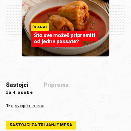
ČLANAK
Što sve možeš pripremiti
od jedne passate?
Sastojci
Priprema
za
4 osobe
1kg
svinjsko meso
SASTOJCI ZA TRLJANJE MESA