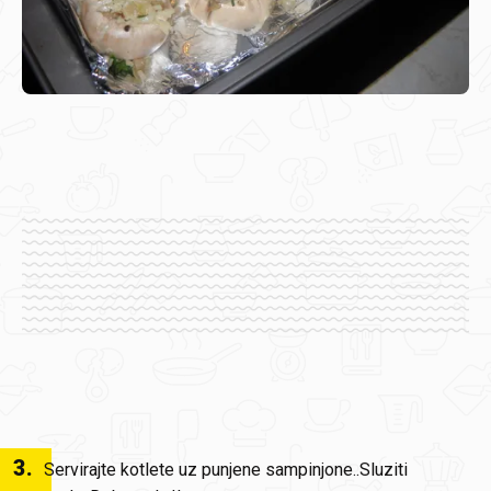
3
.
Servirajte kotlete uz punjene sampinjone..Sluziti