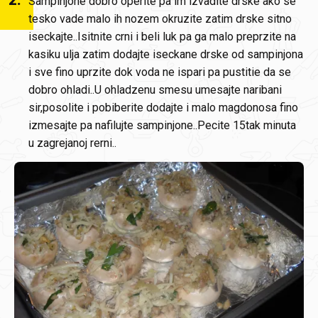
2
.
Sampinjone dobro operite pa im izvadite drske ako se
tesko vade malo ih nozem okruzite zatim drske sitno
iseckajte..Isitnite crni i beli luk pa ga malo preprzite na
kasiku ulja zatim dodajte iseckane drske od sampinjona
i sve fino uprzite dok voda ne ispari pa pustitie da se
dobro ohladi..U ohladzenu smesu umesajte naribani
sir,posolite i pobiberite dodajte i malo magdonosa fino
izmesajte pa nafilujte sampinjone..Pecite 15tak minuta
u zagrejanoj rerni..