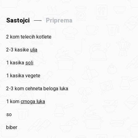
Sastojci
Priprema
2 kom
telecih kotlete
2-3 kasike
ulja
1 kasika
soli
1 kasika
vegete
2-3 kom
cehneta beloga luka
1 kom
crnoga luka
so
biber