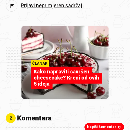
Prijavi neprimjeren sadržaj
ČLANAK
Kako napraviti savršen
cheesecake? Kreni od ovih
5 ideja
Komentara
2
Napiši komentar