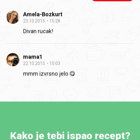
Amela-Bozkurt
23.10.2015.
15:28
Divan rucak!
mama1
22.10.2015.
10:03
mmm izvrsno jelo 😋
Kako je tebi ispao recept?