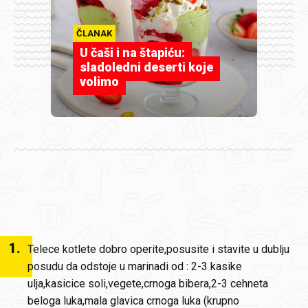
ČLANAK
U čaši i na štapiću:
sladoledni deserti koje
volimo
1
.
Telece kotlete dobro operite,posusite i stavite u dublju
posudu da odstoje u marinadi od : 2-3 kasike
ulja,kasicice soli,vegete,crnoga bibera,2-3 cehneta
beloga luka,mala glavica crnoga luka (krupno