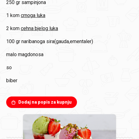
250 gr
sampinjona
1 kom
crnoga luka
2 kom
cehna bjelog luka
100 gr
naribanoga sira(gauda,ementaler)
malo
magdonosa
so
biber
Dodaj na popis za kupnju