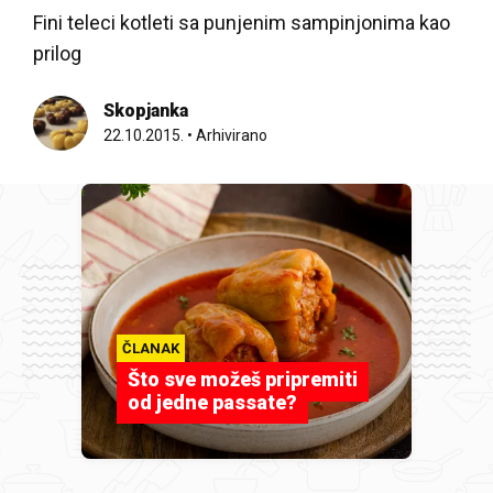
Fini teleci kotleti sa punjenim sampinjonima kao
prilog
Skopjanka
22.10.2015.
•
Arhivirano
ČLANAK
Što sve možeš pripremiti
od jedne passate?