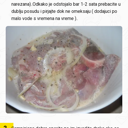
narezana)..Odkako je odstojalo bar 1-2 sata prebacite u
dublju posudu i pirjajte dok ne omeksaju ( dodajuci po
malo vode s vremena na vreme )..