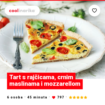
Preskoči na glavni sadržaj
Tart s rajčicama, crnim
maslinama i mozzarellom
6 osoba
45
minuta
797