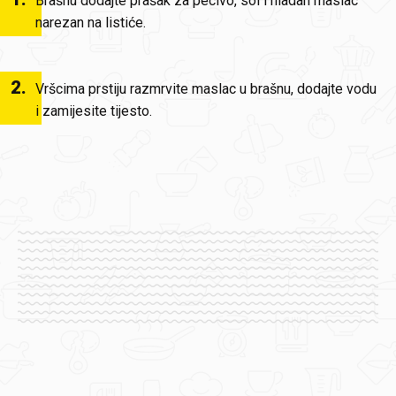
Brašnu dodajte prašak za pecivo, sol i hladan maslac
narezan na listiće.
2
.
Vršcima prstiju razmrvite maslac u brašnu, dodajte vodu
i zamijesite tijesto.