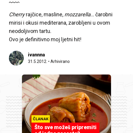
Cherry
rajčice, masline,
mozzarella
... čarobni
mirisi i okusi mediterana, zarobljeni u ovom
neodoljivom tartu.
Ovo je definitivno moj ljetni hit!
ivannna
31.5.2012.
•
Arhivirano
ČLANAK
Što sve možeš pripremiti