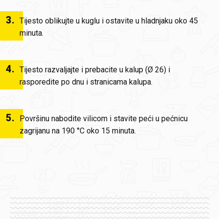
3
.
Tijesto oblikujte u kuglu i ostavite u hladnjaku oko 45
minuta.
4
.
Tijesto razvaljajte i prebacite u kalup (Ø 26) i
rasporedite po dnu i stranicama kalupa.
5
.
Površinu nabodite vilicom i stavite peći u pećnicu
zagrijanu na 190 °C oko 15 minuta.