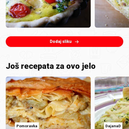
Dodaj sliku
Još recepata za ovo jelo
Pomoravka
DajanaD