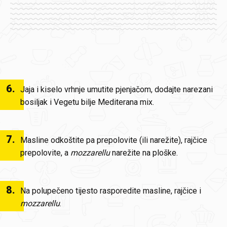
6
.
Jaja i kiselo vrhnje umutite pjenjačom, dodajte narezani
bosiljak i Vegetu bilje Mediterana mix.
7
.
Masline odkoštite pa prepolovite (ili narežite), rajčice
prepolovite, a
mozzarellu
narežite na ploške.
8
.
Na polupečeno tijesto rasporedite masline, rajčice i
mozzarellu
.