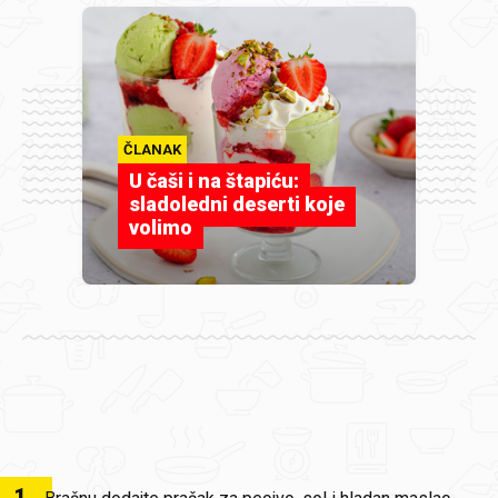
ČLANAK
U čaši i na štapiću:
sladoledni deserti koje
volimo
1
.