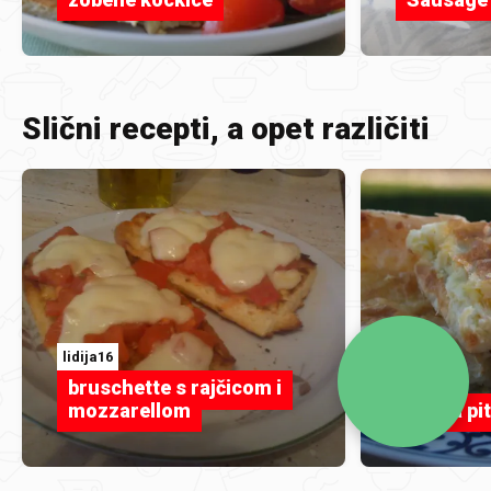
Slični recepti, a opet različiti
lidija16
MaryS
bruschette s rajčicom i
mozzarellom
Dječja pi