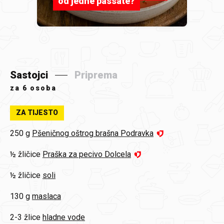
od jedne passate?
Sastojci
Priprema
za
6 osoba
ZA TIJESTO
250 g
Pšeničnog oštrog brašna Podravka
½ žličice
Praška za pecivo Dolcela
½ žličice
soli
130 g
maslaca
2-3 žlice
hladne vode