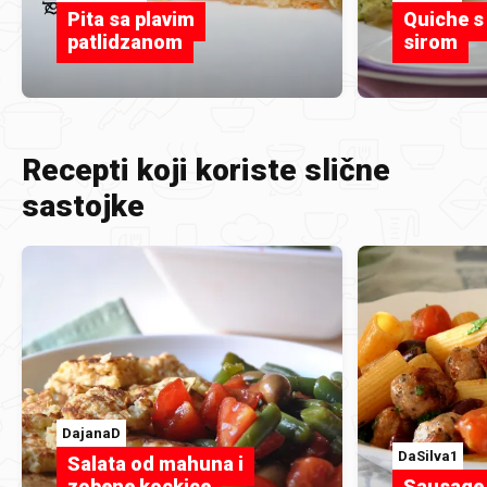
Pita sa plavim
Quiche s 
patlidzanom
sirom
Recepti koji koriste slične
sastojke
DajanaD
DaSilva1
Salata od mahuna i
zobene kockice
Sausage 