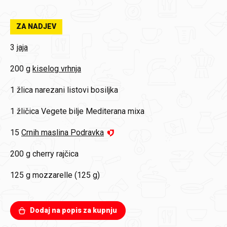
ZA NADJEV
3
jaja
200 g
kiselog vrhnja
1 žlica
narezani listovi bosiljka
1 žličica
Vegete bilje Mediterana mixa
15
Crnih maslina Podravka
200 g
cherry rajčica
125 g
mozzarelle (125 g)
Dodaj na popis za kupnju