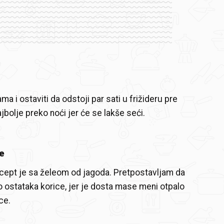
lama i ostaviti da odstoji par sati u frižideru pre
ajbolje preko noći jer će se lakše seći.
e
recept je sa želeom od jagoda. Pretpostavljam da
lo ostataka korice, jer je dosta mase meni otpalo
ce.