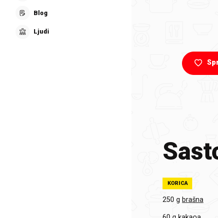
Blog
Ljudi
Sp
Sasto
KORICA
250 g
brašna
60 g
kakaoa