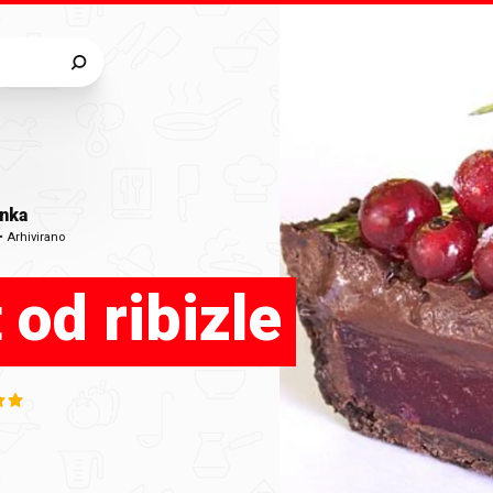
inka
•
Arhivirano
 od ribizle