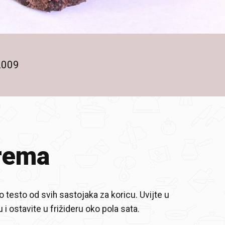
2009
rema
 testo od svih sastojaka za koricu. Uvijte u
u i ostavite u frižideru oko pola sata.