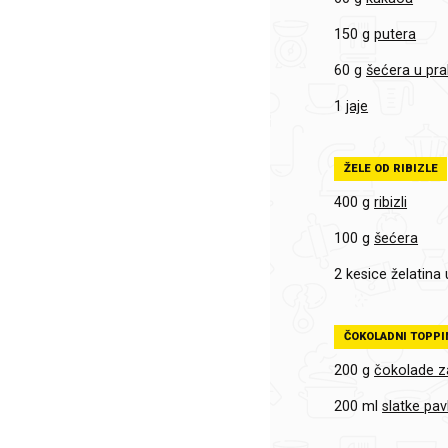
150 g
putera
60 g
šećera u pr
1
jaje
ŽELE OD RIBIZLE
400 g
ribizli
100 g
šećera
2 kesice
želatina 
ČOKOLADNI TOPPI
200 g
čokolade z
200 ml
slatke pav