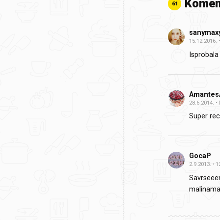
Komen
61
sanymax
15.12.2016.
Isprobala 
Amantes
28.6.2014.
Super rec
GocaP
2.9.2013.
1
Savrseeen 
malinama,