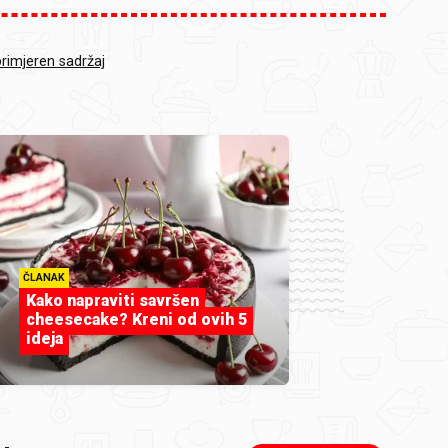
primjeren sadržaj
ČLANAK
Kako napraviti savršen
cheesecake? Kreni od ovih 5
ideja