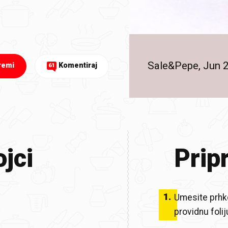
Sale&Pepe, Jun 
remi
Komentiraj
61
jci
Prip
1
.
Umesite prhko
providnu folij