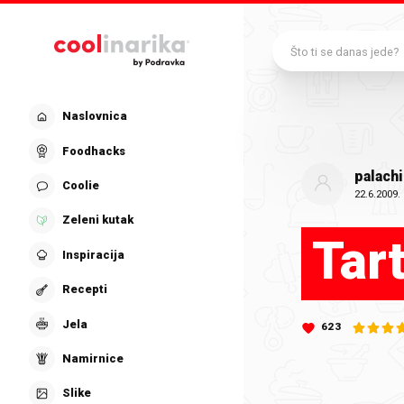
Preskoči na glavni sadržaj
Što ti se danas jede?
Naslovnica
Foodhacks
palach
Coolie
22.6.2009.
Zeleni kutak
Tart
Inspiracija
Recepti
Jela
623
Namirnice
Slike