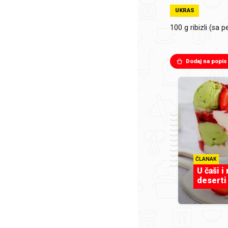
UKRAS
100 g
ribizli (sa 
Dodaj na popis
ČLANAK
U čaši i
deserti