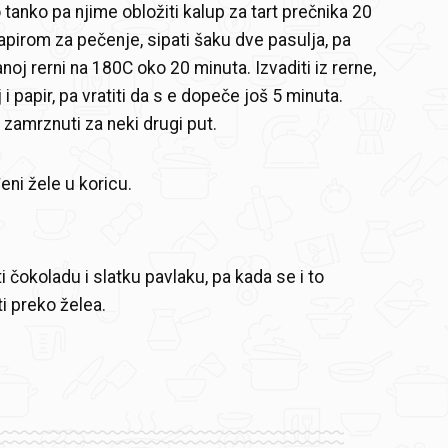
 tanko pa njime obložiti kalup za tart prečnika 20
papirom za pečenje, sipati šaku dve pasulja, pa
noj rerni na 180C oko 20 minuta. Izvaditi iz rerne,
j i papir, pa vratiti da s e dopeče još 5 minuta.
 zamrznuti za neki drugi put.
eni žele u koricu.
ti čokoladu i slatku pavlaku, pa kada se i to
ti preko želea.