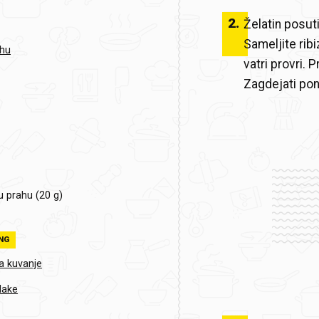
2
.
Želatin posut
Sameljite rib
ahu
vatri provri. P
Zagdejati pon
u prahu (20 g)
NG
a kuvanje
lake