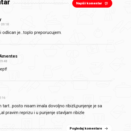
tar
Napiši komentar
y
09:18
i odlican je...toplo preporucujem.
Amentes
09:48
ept!
2:16
tart...posto nisam imala dovoljno ribizli,punjenje je sa
al pravim reprizu i u punjenje stavljam ribizle
Pogledaj komentare