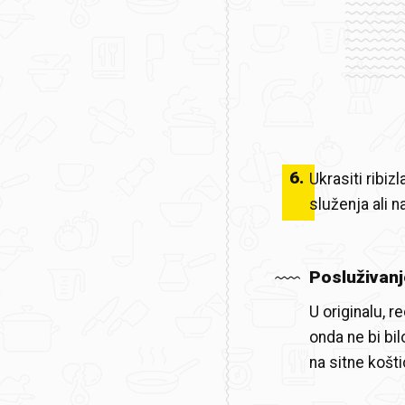
6
.
Ukrasiti ribiz
služenja ali n
Posluživanj
U originalu, 
onda ne bi bi
na sitne košti