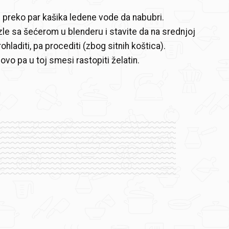
i preko par kašika ledene vode da nabubri.
izle sa šećerom u blenderu i stavite da na srednjoj
rohladiti, pa procediti (zbog sitnih koštica).
ovo pa u toj smesi rastopiti želatin.