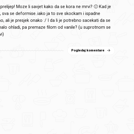
 prelijep! Moze li savjet kako da se kora ne mrvi? 🙁 Kad je
 sva se deformise..iako ja to sve skockam i ispadne
 ali je presjek onako :/ I da li je potrebno sacekati da se
 malo ohladi, pa premaze filom od vanile? (u suprotnom se
vi)
Pogledaj komentare