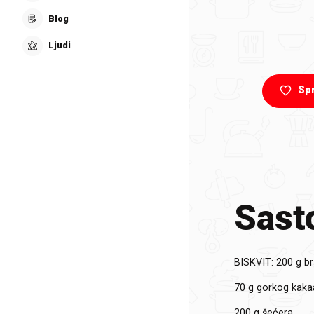
Blog
Ljudi
Sp
Sasto
BISKVIT:
200 g b
70 g gorkog kaka
200 g šećera