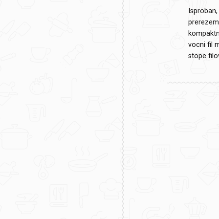
Isproban,
prerezem,
kompaktno,
vocni fil
stope filo