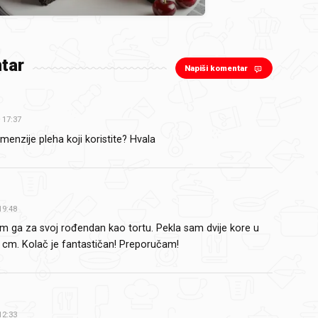
tar
Napiši komentar
17:37
menzije pleha koji koristite? Hvala
19:48
am ga za svoj rođendan kao tortu. Pekla sam dvije kore u
 cm. Kolač je fantastičan! Preporučam!
12:33