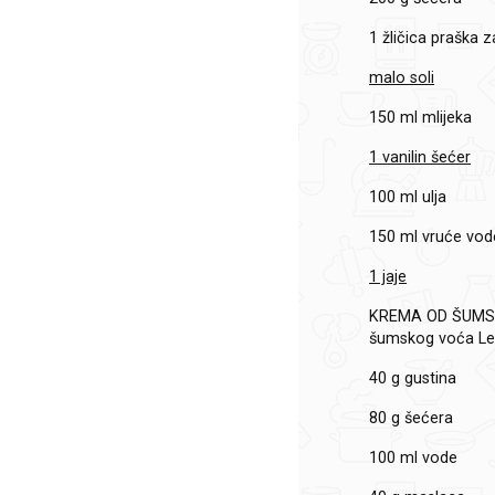
1 žličica praška 
malo soli
150 ml mlijeka
1 vanilin šećer
100 ml ulja
150 ml vruće vod
1 jaje
KREMA OD ŠUMS
šumskog voća L
40 g gustina
80 g šećera
100 ml vode