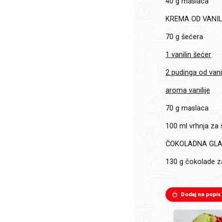
40 g maslaca
KREMA OD VANIL
70 g šećera
1 vanilin šećer
2 pudinga od vanil
aroma vanilije
70 g maslaca
100 ml vrhnja za 
ČOKOLADNA GLA
130 g čokolade z
Dodaj na popis