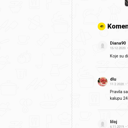
Komen
41
Diana90
15.12.2020.
Koje su di
dlu
11.2.2020.
Pravila s
kalupu 24
liloj
6.11.2019.