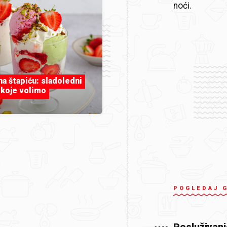
noći.
 na štapiću: sladoledni
 koje volimo
POGLEDAJ 
Posluživanj