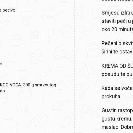
za pecivo
Smjesu izliti
staviti peći 
oko 20 minuta
Pečeni biskvit
širini te ostav
e
KREMA OD ŠUM
posudu te pus
KOG VOĆA:
300 g smrznutog
Kada se voće 
edo
prokuha.
Gustin rastop
gustu kremu. 
maslac. Dobro