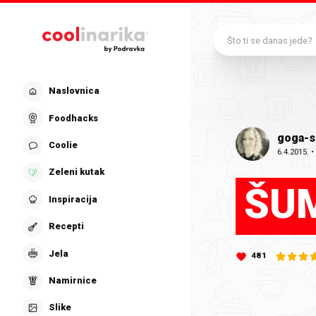
Preskoči na glavni sadržaj
Što ti se danas jede?
Naslovnica
Foodhacks
goga-s
Coolie
6.4.2015.
Zeleni kutak
ŠU
Inspiracija
Recepti
Jela
481
Namirnice
Slike