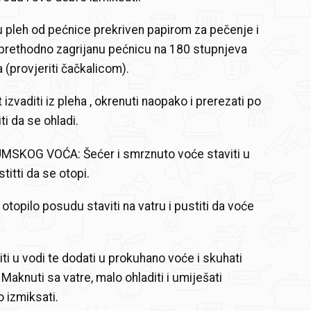
 u pleh od pećnice prekriven papirom za pečenje i
u prethodno zagrijanu pećnicu na 180 stupnjeva
 (provjeriti čačkalicom).
 izvaditi iz pleha , okrenuti naopako i prerezati po
iti da se ohladi.
SKOG VOĆA: Šećer i smrznuto voće staviti u
titti da se otopi.
otopilo posudu staviti na vatru i pustiti da voće
iti u vodi te dodati u prokuhano voće i skuhati
Maknuti sa vatre, malo ohladiti i umiješati
 izmiksati.