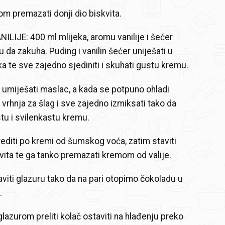
 premazati donji dio biskvita.
LIJE: 400 ml mlijeka, aromu vanilije i šećer
ru da zakuha. Puding i vanilin šećer uniješati u
ka te sve zajedno sjediniti i skuhati gustu kremu.
g umiješati maslac, a kada se potpuno ohladi
 vrhnja za šlag i sve zajedno izmiksati tako da
u i svilenkastu kremu.
diti po kremi od šumskog voća, zatim staviti
kvita te ga tanko premazati kremom od valije.
aviti glazuru tako da na pari otopimo čokoladu u
.
azurom preliti kolač ostaviti na hlađenju preko