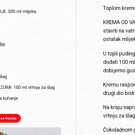
Toplom kremom
IJE:
500 ml mlijeka
KREMA OD VANI
staviti na vat
ostatak mlije
ije
U topli pudin
dodati 100 ml
dobijemo gust
šlag
Kremu raspore
ZURA:
100 ml vrhnja za šlag
drugi dio bis
a kuhanje
Na kraju napr
vrhnju za šlag
 za kupnju
Čokoladnom gl