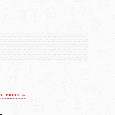
GALERIJU
e