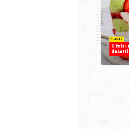
ČLANAK
U čaši i
deserti