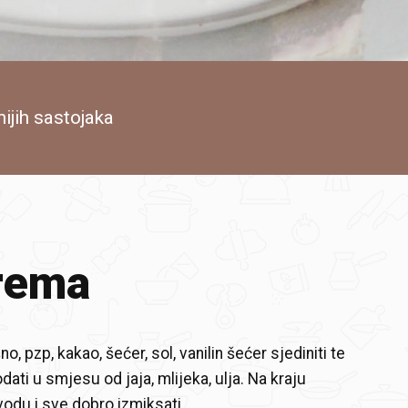
nijih sastojaka
rema
o, pzp, kakao, šećer, sol, vanilin šećer sjediniti te
ati u smjesu od jaja, mlijeka, ulja. Na kraju
vodu i sve dobro izmiksati.