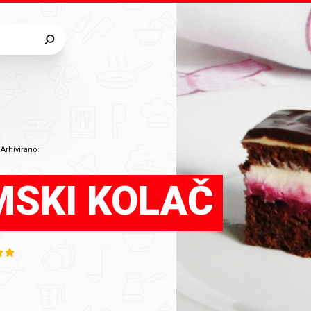
•
Arhivirano
MSKI KOLAČ