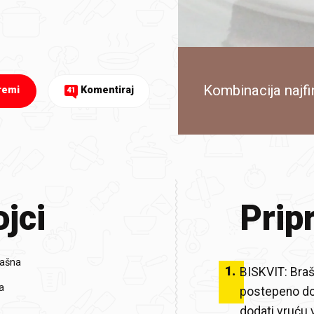
Kombinacija najfi
remi
Komentiraj
41
jci
Prip
rašna
1
.
BISKVIT: Brašn
a
postepeno dod
dodati vruću 