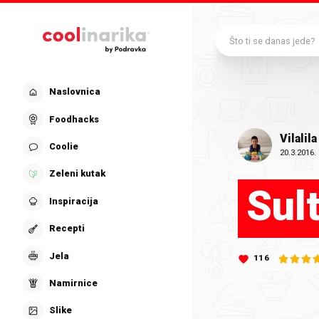
Preskoči na glavni sadržaj
Što ti se danas jede?
Naslovnica
Foodhacks
Vilalila
Coolie
20.3.2016.
Zeleni kutak
Sul
Inspiracija
Recepti
Jela
116
Namirnice
Slike