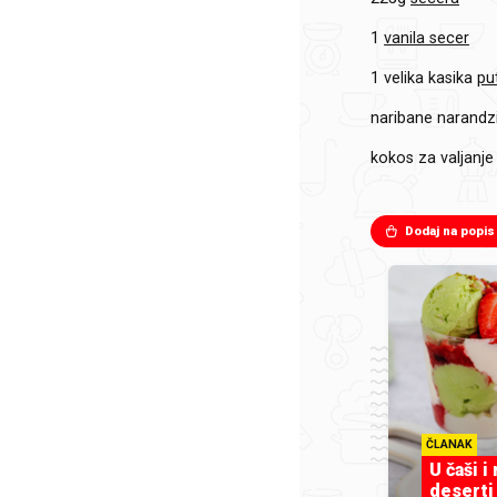
1
vanila secer
1 velika kasika
pu
naribane narandz
kokos za valjanje
Dodaj na popis
ČLANAK
U čaši i
deserti