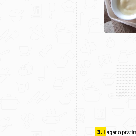
3
.
Lagano prstima