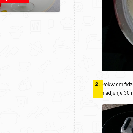
2
.
Pokvasiti fidz
hladjenje 30 m