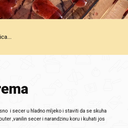
ca...
rema
no i secer u hladno mljeko i staviti da se skuha
puter ,vanilin secer i narandzinu koru i kuhati jos