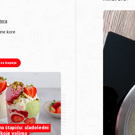
tera
ine kore
 za kupnju
 na štapiću: sladoledni
 koje volimo