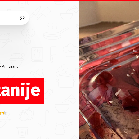
•
Arhivirano
tanije