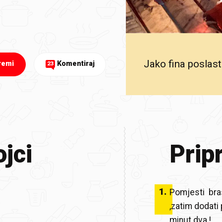
Jako fina poslasti
remi
Komentiraj
23
jci
Prip
1
.
Pomjesti bras
,zatim dodati 
minut dva !