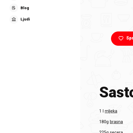
Blog
Ljudi
Sp
Sasto
1 l
mljeka
180g
brasna
225g
secera