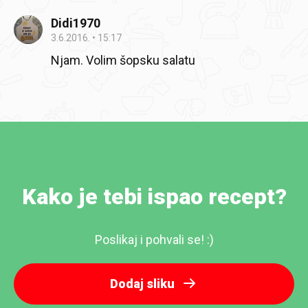
Didi1970
3.6.2016.
15:17
Njam. Volim šopsku salatu
Kako je tebi ispao recept?
Poslikaj i pohvali se! :)
Dodaj sliku