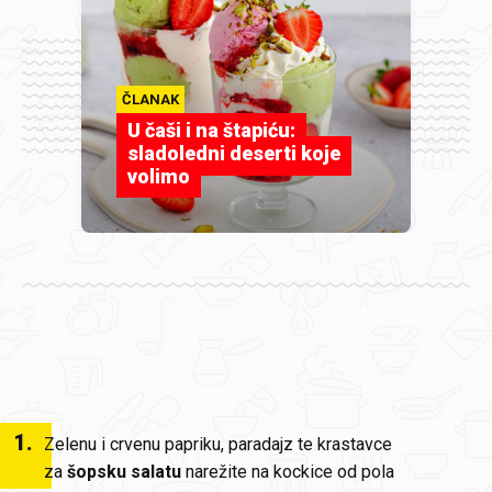
ČLANAK
U čaši i na štapiću:
sladoledni deserti koje
volimo
1
.
Zelenu i crvenu papriku, paradajz te krastavce
za
šopsku salatu
narežite na kockice od pola