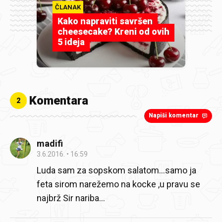
ČLANAK
Kako napraviti savršen
cheesecake? Kreni od ovih
5 ideja
Komentara
2
Napiši komentar
madifi
3.6.2016.
16:59
Luda sam za sopskom salatom...samo ja
feta sirom narežemo na kocke ,u pravu se
najbrž Sir nariba...