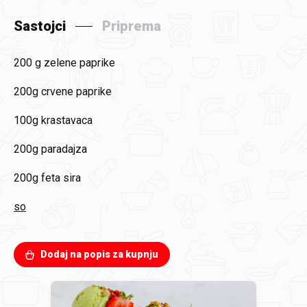
Sastojci
Priprema
200 g zelene paprike
200g crvene paprike
100g krastavaca
200g paradajza
200g feta sira
so
Dodaj na popis za kupnju