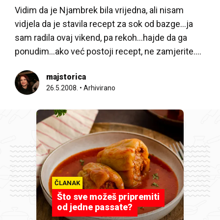
Vidim da je Njambrek bila vrijedna, ali nisam
vidjela da je stavila recept za sok od bazge…ja
sam radila ovaj vikend, pa rekoh…hajde da ga
ponudim…ako već postoji recept, ne zamjerite….
majstorica
26.5.2008.
•
Arhivirano
ČLANAK
Što sve možeš pripremiti
od jedne passate?