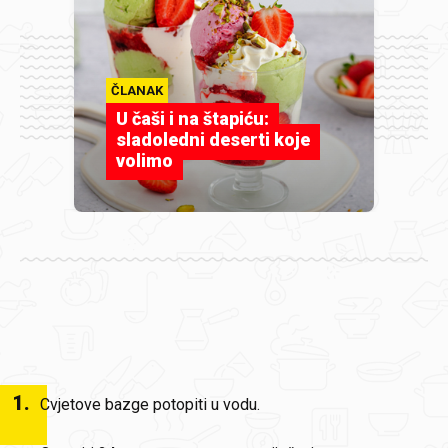
ČLANAK
U čaši i na štapiću:
sladoledni deserti koje
volimo
1
.
Cvjetove bazge potopiti u vodu.