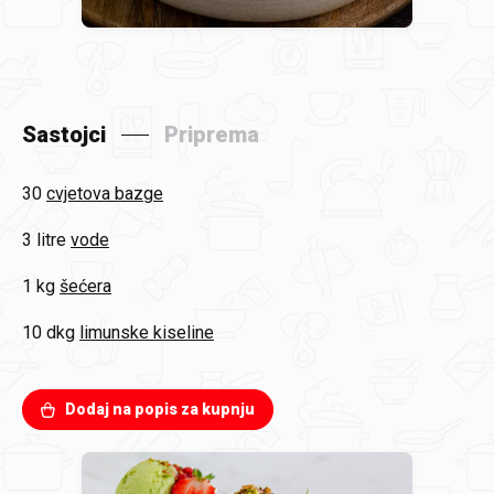
Sastojci
Priprema
30
cvjetova bazge
3 litre
vode
1 kg
šećera
10 dkg
limunske kiseline
Dodaj na popis za kupnju