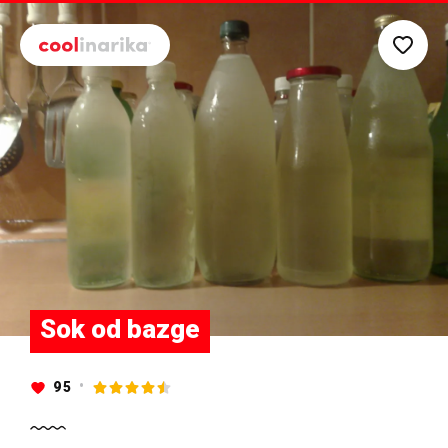
Preskoči na glavni sadržaj
Sok od bazge
95