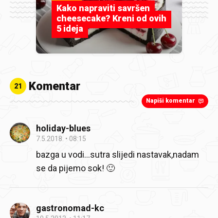
Kako napraviti savršen
cheesecake? Kreni od ovih
5 ideja
Komentar
21
Napiši komentar
holiday-blues
7.5.2018.
08:15
bazga u vodi...sutra slijedi nastavak,nadam
se da pijemo sok! 🙂
gastronomad-kc