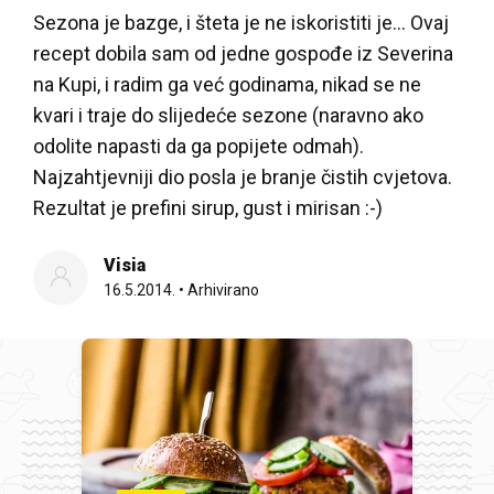
Sezona je bazge, i šteta je ne iskoristiti je... Ovaj
recept dobila sam od jedne gospođe iz Severina
na Kupi, i radim ga već godinama, nikad se ne
kvari i traje do slijedeće sezone (naravno ako
odolite napasti da ga popijete odmah).
Najzahtjevniji dio posla je branje čistih cvjetova.
Rezultat je prefini sirup, gust i mirisan :-)
Visia
16.5.2014.
•
Arhivirano