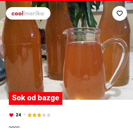
Preskoči na glavni sadržaj
Sok od bazge
24