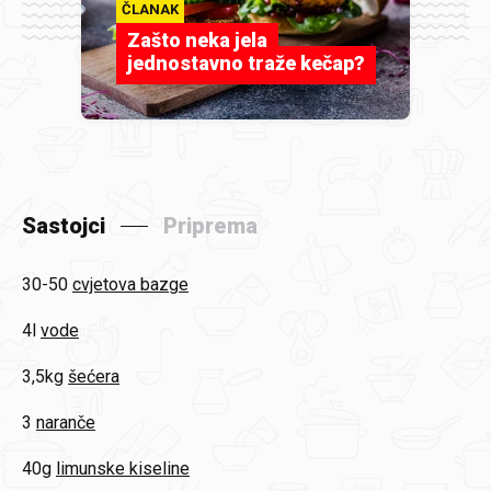
ČLANAK
Zašto neka jela
jednostavno traže kečap?
Sastojci
Priprema
30-50
cvjetova bazge
4l
vode
3,5kg
šećera
3
naranče
40g
limunske kiseline