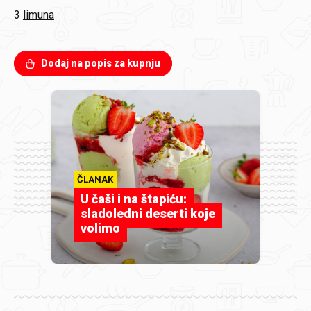
3
limuna
Dodaj na popis za kupnju
ČLANAK
U čaši i na štapiću:
sladoledni deserti koje
volimo