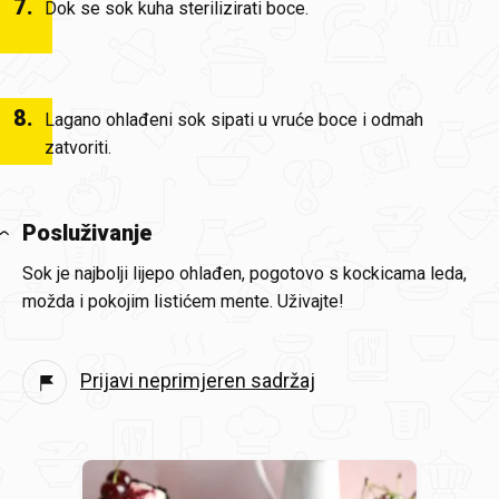
7
.
Dok se sok kuha sterilizirati boce.
8
.
Lagano ohlađeni sok sipati u vruće boce i odmah
zatvoriti.
Posluživanje
Sok je najbolji lijepo ohlađen, pogotovo s kockicama leda,
možda i pokojim listićem mente. Uživajte!
Prijavi neprimjeren sadržaj