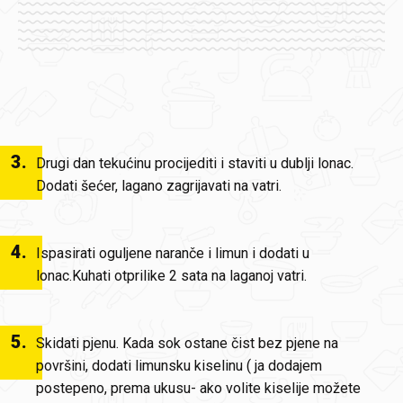
3
.
Drugi dan tekućinu procijediti i staviti u dublji lonac.
Dodati šećer, lagano zagrijavati na vatri.
4
.
Ispasirati oguljene naranče i limun i dodati u
lonac.Kuhati otprilike 2 sata na laganoj vatri.
5
.
Skidati pjenu. Kada sok ostane čist bez pjene na
površini, dodati limunsku kiselinu ( ja dodajem
postepeno, prema ukusu- ako volite kiselije možete