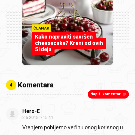
ČLANAK
Kako napraviti savršen
cheesecake? Kreni od ovih
5 ideja
Komentara
4
Napiši komentar
Hero-E
2.6.2015.
15:41
Vrenjem pobijemo većinu onog korisnog u