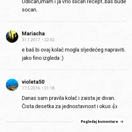
Odlican,imam i ja vrlo slican recept..bas bude
socan.
Mariacha
31.1.2017.
22:42
e baš bi ovaj kolač mogla sljedećeg napraviti.
jako fino izgleda :)
violeta50
17.5.2016.
21:18
Danas sam pravila kolač i zaista je divan.
Čista desetka za jednostavnost i okus 👍
Pogledaj komentare