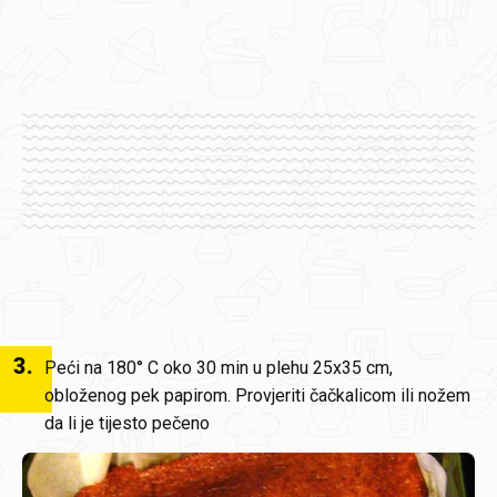
3
.
Peći na 180° C oko 30 min u plehu 25x35 cm,
obloženog pek papirom. Provjeriti čačkalicom ili nožem
da li je tijesto pečeno