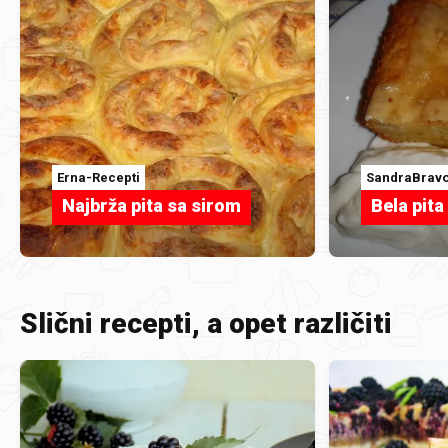
Erna-Recepti
SandraBrav
Najbrža pita sa sirom
Bela pita
Slični recepti, a opet različiti