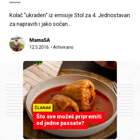
Kolač "ukraden" iz emisije Stol za 4. Jednostavan
za napraviti i jako sočan...
MamaSA
12.5.2016.
•
Arhivirano
ČLANAK
Što sve možeš pripremiti
od jedne passate?