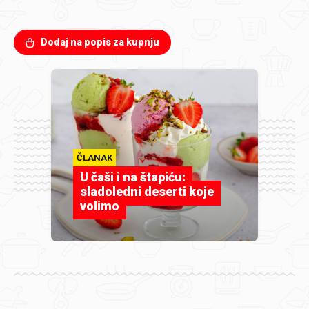
Dodaj na popis za kupnju
ČLANAK
U čaši i na štapiću:
sladoledni deserti koje
volimo