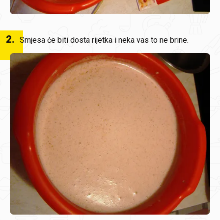
2
.
Smjesa će biti dosta rijetka i neka vas to ne brine.