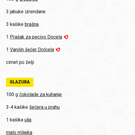
3
jabuke izrendane
3 kašike
brašna
1
Prašak za pecivo Docela
1
Vanilin šećer Dolcela
cimet po želji
GLAZURA
100 g
čokolade za kuhanje
3-4 kašike
šećera u prahu
1 kašika
ulja
malo mlijeka