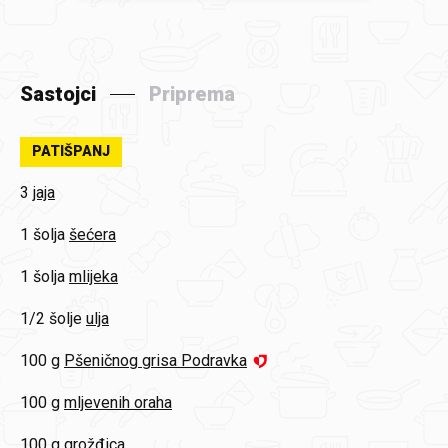
Sastojci
Priprema
PATIŠPANJ
3
jaja
1 šolja
šećera
1 šolja
mlijeka
1/2 šolje
ulja
100 g
Pšeničnog grisa Podravka
100 g
mljevenih oraha
100 g
grožđica