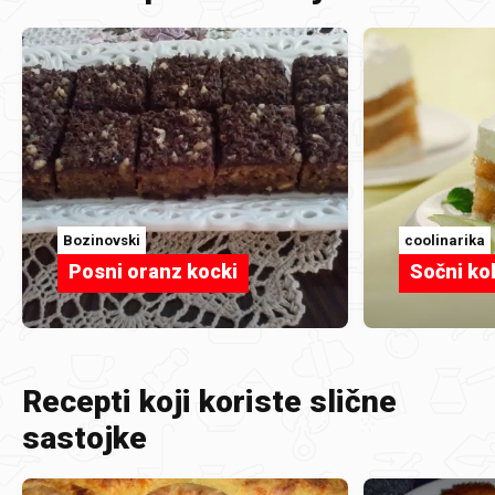
Bozinovski
coolinarika
Posni oranz kocki
Sočni ko
Recepti koji koriste slične
sastojke