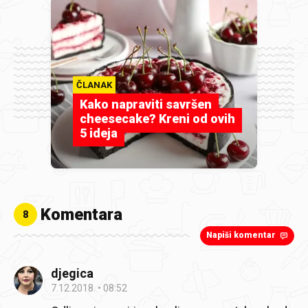
ČLANAK
Kako napraviti savršen
cheesecake? Kreni od ovih
5 ideja
Komentara
8
Napiši komentar
djegica
7.12.2018.
08:52