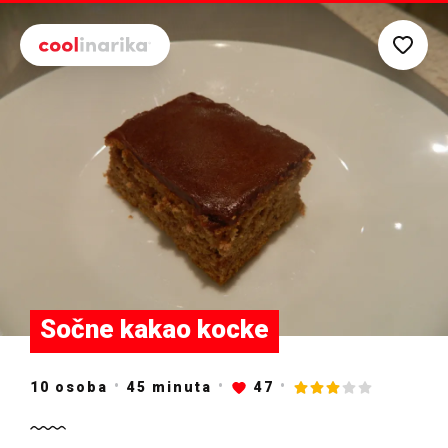
Preskoči na glavni sadržaj
Sočne kakao kocke
10 osoba
45
minuta
47