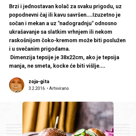
Brzi i jednostavan kolač za svaku prigodu, uz
popodnevni čaj ili kavu savršen....Izuzetno je
sočan i mekan a uz "nadogradnju" odnosno
ukrašavanje sa slatkim vrhnjem ili nekom
raskošnijom čoko-kremom može biti poslužen
i u svečanim prigodama.
Dimenzija tepsije je 38x22cm, ako je tepsija
manja, ne smeta, kocke će biti višlje....
zoja-gita
3.2.2016.
•
Arhivirano