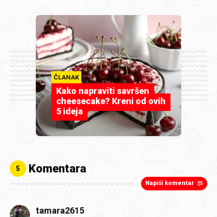
ČLANAK
Kako napraviti savršen
cheesecake? Kreni od ovih
5 ideja
Komentara
5
Napiši komentar
tamara2615