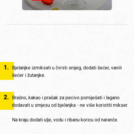
1
.
Bjelanjke izmiksati u čvrsti snijeg, dodati šećer, vanili
šećer i žutanjke.
2
.
Brašno, kakao i prašak za pecivo pomiješati i lagano
dodavati u smjesu od bjelanjka - ne više koristiti mikser.
Na kraju dodati ulje, vodu i ribanu koricu od naranče.