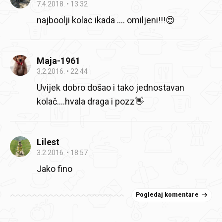
7.4.2018.
13:32
najboolji kolac ikada .... omiljeni!!!😍
Maja-1961
3.2.2016.
22:44
Uvijek dobro došao i tako jednostavan
kolač....hvala draga i pozz👋
Lilest
3.2.2016.
18:57
Jako fino
Pogledaj komentare