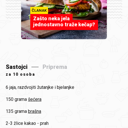
ČLANAK
Zašto neka jela
jednostavno traže kečap?
Sastojci
Priprema
za
10 osoba
6
jaja, razdvojiti žutanjke i bjelanjke
150 grama
šećera
135 grama
brašna
2-3 žlice
kakao - prah