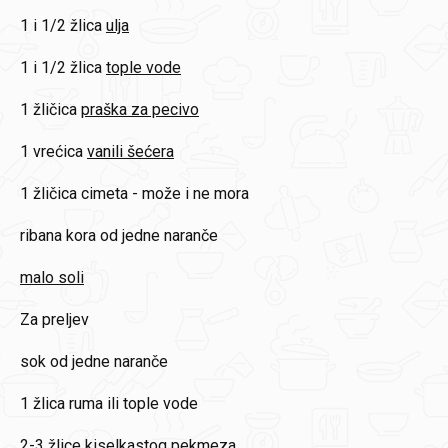
1 i 1/2 žlica
ulja
1 i 1/2 žlica
tople vode
1 žličica
praška za pecivo
1 vrećica
vanili šećera
1 žličica
cimeta - može i ne mora
ribana kora od jedne naranče
malo soli
Za preljev
sok
od jedne naranče
1 žlica
ruma ili tople vode
2-3 žlice
kiselkastog pekmeza