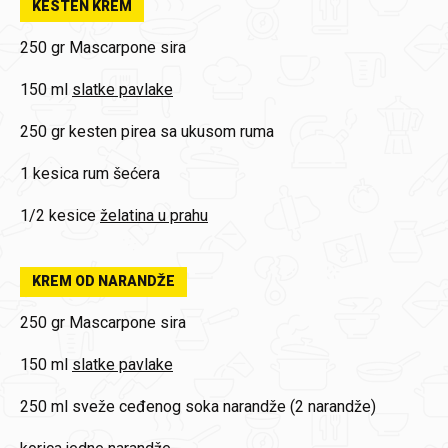
KESTEN KREM
250 gr
Mascarpone sira
150 ml
slatke pavlake
250 gr
kesten pirea sa ukusom ruma
1 kesica
rum šećera
1/2 kesice
želatina u prahu
KREM OD NARANDŽE
250 gr
Mascarpone sira
150 ml
slatke pavlake
250 ml
sveže ceđenog soka narandže (2 narandže)