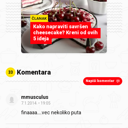
ČLANAK
Kako napraviti savršen
cheesecake? Kreni od ovih
5 ideja
Komentara
33
Napiši komentar
mmusculus
7.1.2014.
19:05
finaaaa....vec nekoliko puta