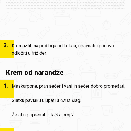
3
.
Krem izliti na podlogu od keksa, izravnati i ponovo
odložiti u frižider.
Krem od narandže
1
.
Maskarpone, prah šećer i vanilin šećer dobro promešati.
Slatku pavlaku ulupati u čvrst šlag.
Želatin pripremiti - tačka broj 2.