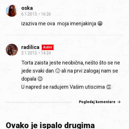
oska
6.1.2013.
16:26
izaziva me ova moja imenjakinja 😁
radilica
Autor
3.1.2013.
14:24
Torta zaista jeste neobična, nešto što se ne
jede svaki dan 🙂 ali na prvi zalogaj nam se
dopala 😉
U napred se radujem Vašim utiscima 👏
Pogledaj komentare
Ovako je ispalo drugima