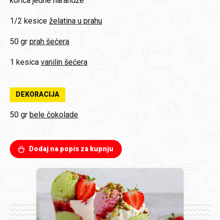
korica
jedne narandže
1/2 kesice
želatina u prahu
50 gr
prah šećera
1 kesica
vanilin šećera
DEKORACIJA
50 gr
bele čokolade
Dodaj na popis za kupnju