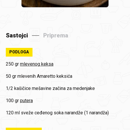
Sastojci
Priprema
PODLOGA
250 gr
mlevenog keksa
50 gr
mlevenih Amaretto keksića
1/2 kašičice
mešavine začina za medenjake
100 gr
putera
120 ml
sveže ceđenog soka narandže (1 narandža)