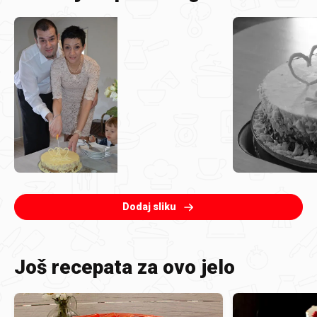
Dodaj sliku
Još recepata za ovo jelo