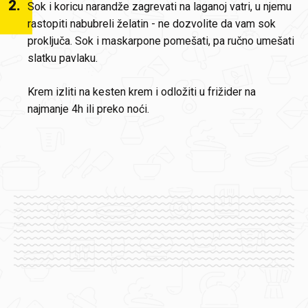
2
.
Sok i koricu narandže zagrevati na laganoj vatri, u njemu
rastopiti nabubreli želatin - ne dozvolite da vam sok
proključa. Sok i maskarpone pomešati, pa ručno umešati
slatku pavlaku.
Krem izliti na kesten krem i odložiti u frižider na
najmanje 4h ili preko noći.