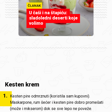
ČLANAK
U čaši i na štapiću:
sladoledni deserti koje
volimo
Kesten krem
1
.
Kesten pire odmrznuti (koristila sam kupovni).
Maskarpone, rum šećer i kesten pire dobro promešati
(može i mikserom) dok se sve lepo ne poveže.