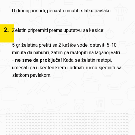
U drugoj posudi, penasto umutiti slatku pavlaku.
2
.
Želatin pripremiti prema uputstvu sa kesice:
5 gr želatina preliti sa 2 kašike vode, ostaviti 5-10
minuta da nabubri, zatim ga rastopiti na laganoj vatri
-
ne sme da proključa!
Kada se želatin rastopi,
umešati ga u kesten krem i odmah, ručno sjediniti sa
slatkom pavlakom.