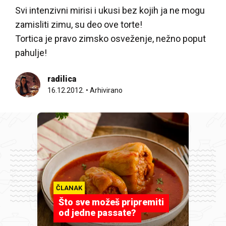
Svi intenzivni mirisi i ukusi bez kojih ja ne mogu
zamisliti zimu, su deo ove torte!
Tortica je pravo zimsko osveženje, nežno poput
pahulje!
radilica
16.12.2012.
•
Arhivirano
ČLANAK
Što sve možeš pripremiti
od jedne passate?