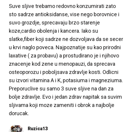
Suve sljive trebamo redovno konzumirati zato
sto sadrze antioksidanse, vise nego borovnice i
suvo grozdje, sprecavaju brzo starenje
koze,cardio obolenja i kancera. Iako su
slatke,fiber koji sadrze ne dozvoljava da se secer
u krvi naglo poveca. Najpoznatije su kao prirodni
laxative ( za probavu) a prostudirano je i njihovo
znacenje kod zene u menopauzi, da sprecava
osteoporozu i poboljsava zdravlje kosti. Odlicni
su izvori vitamina A i K, potasiuma i magneziuma.
Preporuclive su samo 3 suve sljive na dan za
bolje zdravlje. Evo i jedan zdrav napitak sa suvim
sljivama koji moze zameniti i obrok a najbolje
dorucak.
Ruzica13