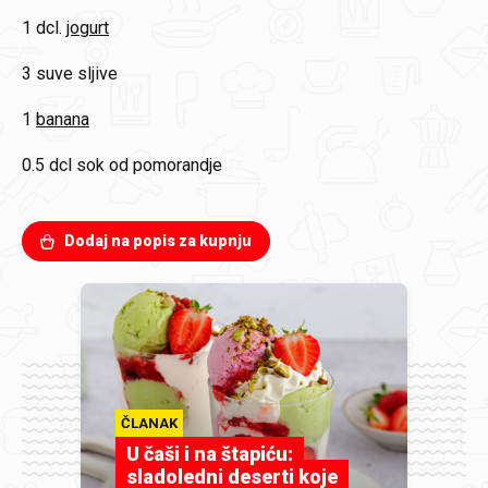
1 dcl.
jogurt
3
suve sljive
1
banana
0.5 dcl
sok od pomorandje
Dodaj na popis za kupnju
ČLANAK
U čaši i na štapiću:
sladoledni deserti koje