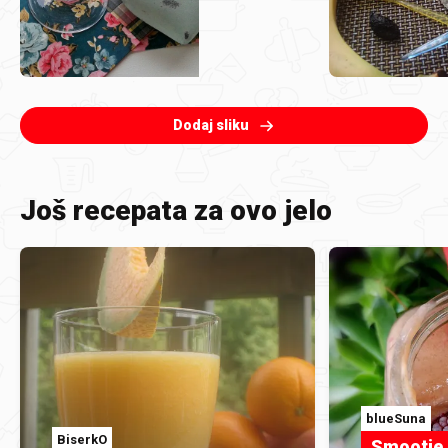
Dodaj sliku
Još recepata za ovo jelo
blueSuna
BiserkO
Smootie 