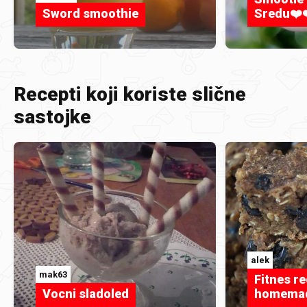
Sword smoothie
Sredu❤️
Recepti koji koriste slične
sastojke
alek
mak63
Fitnes re
Vocni sladoled
homemad