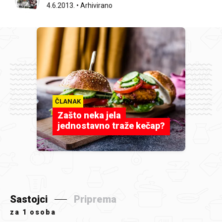
4.6.2013.
•
Arhivirano
ČLANAK
Zašto neka jela
jednostavno traže kečap?
Sastojci
Priprema
za
1 osoba