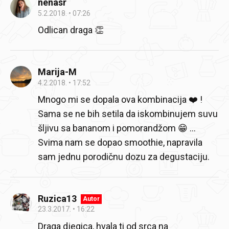
nenasr
5.2.2018.
07:26
Odlican draga 👏
Marija-M
4.2.2018.
17:52
Mnogo mi se dopala ova kombinacija ❤️ !
Sama se ne bih setila da iskombinujem suvu
šljivu sa bananom i pomorandžom 😁 ...
Svima nam se dopao smoothie, napravila
sam jednu porodičnu dozu za degustaciju.
Ruzica13
Autor
23.3.2017.
16:22
Draga djegica, hvala ti od srca na