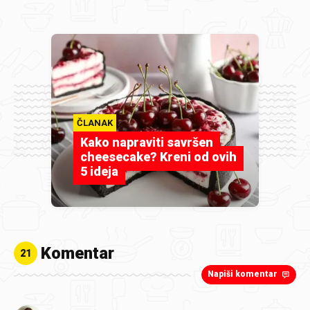
ČLANAK
Kako napraviti savršen
cheesecake? Kreni od ovih
5 ideja
Komentar
21
Napiši komentar