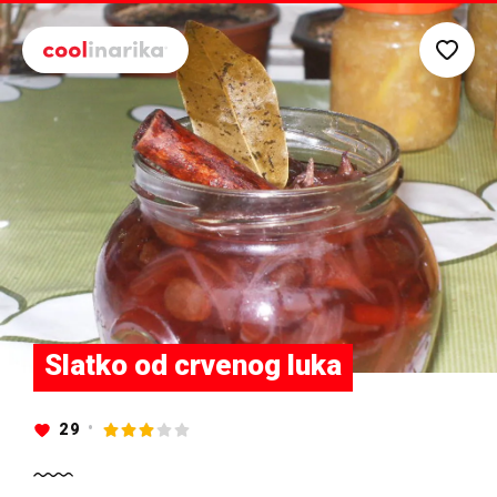
Preskoči na glavni sadržaj
Slatko od crvenog luka
29