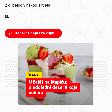
2 dl
belog vinskog sirćeta
so
Dodaj na popis za kupnju
ČLANAK
U čaši i na štapiću:
sladoledni deserti koje
volimo