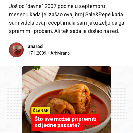
Još od "davne" 2007 godine u septembru
mesecu kada je izašao ovaj broj Sale&Pepe kada
sam videla ovaj recept imala sam jaku želju da ga
spremim i probam. Ali tek sada je došao na red.
anarad
17.1.2009.
•
Arhivirano
ČLANAK
Što sve možeš pripremiti
od jedne passate?