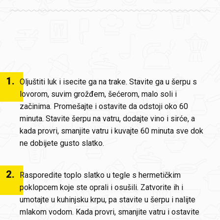
1
.
Oljuštiti luk i isecite ga na trake. Stavite ga u šerpu s
lovorom, suvim grožđem, šećerom, malo soli i
začinima. Promešajte i ostavite da odstoji oko 60
minuta. Stavite šerpu na vatru, dodajte vino i sirće, a
kada provri, smanjite vatru i kuvajte 60 minuta sve dok
ne dobijete gusto slatko.
2
.
Rasporedite toplo slatko u tegle s hermetičkim
poklopcem koje ste oprali i osušili. Zatvorite ih i
umotajte u kuhinjsku krpu, pa stavite u šerpu i nalijte
mlakom vodom. Kada provri, smanjite vatru i ostavite