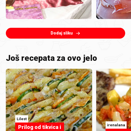
Dodaj sliku
Još recepata za ovo jelo
Lilest
irenalana
Prilog od tikvica i