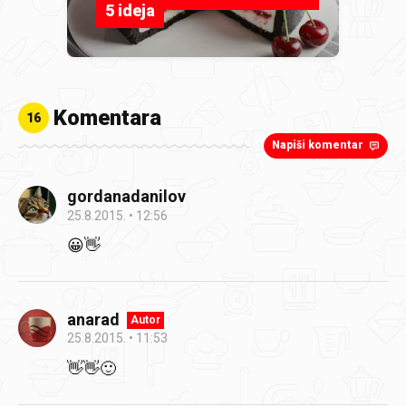
5 ideja
Komentara
16
Napiši komentar
gordanadanilov
25.8.2015.
12:56
😀👋
anarad
Autor
25.8.2015.
11:53
👋👋🙂