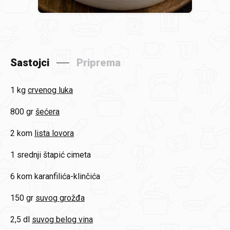
Sastojci
Priprema
1 kg
crvenog luka
800 gr
šećera
2 kom
lista lovora
1 srednji
štapić cimeta
6 kom
karanfilića-klinčića
150 gr
suvog grožđa
2,5 dl
suvog belog vina