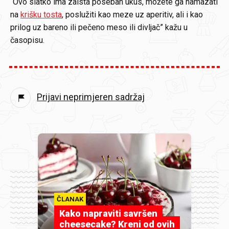
“Ovo slatko ima zaista poseban ukus, možete ga namazati
na
krišku tosta
, poslužiti kao meze uz aperitiv, ali i kao
prilog uz bareno ili pečeno meso ili divljač” kažu u
časopisu.
Prijavi neprimjeren sadržaj
ČLANAK
Kako napraviti savršen
cheesecake? Kreni od ovih