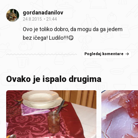
gordanadanilov
24.8.2015.
21:44
Ovo je toliko dobro, da mogu da ga jedem
bez ičega! Ludilo!!!😋
Pogledaj komentare
Ovako je ispalo drugima