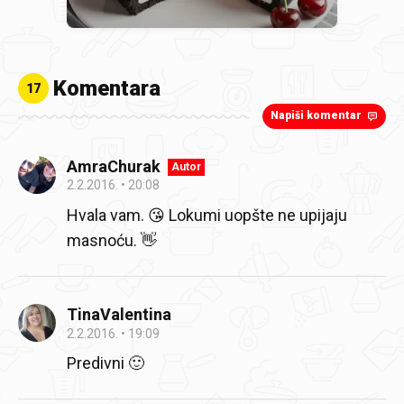
Komentara
17
Napiši komentar
AmraChurak
Autor
2.2.2016.
20:08
Hvala vam. 😘 Lokumi uopšte ne upijaju
masnoću. 👋
TinaValentina
2.2.2016.
19:09
Predivni 🙂