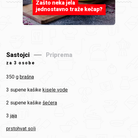
Zašto neka jela
jednostavno traže kečap?
Sastojci
Priprema
za
3 osobe
350 g
brašna
3 supene kašike
kisele vode
2 supene kašike
šećera
3
jaja
prstohvat soli