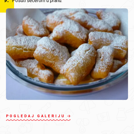
9
.
Posuti šećerom u prahu.
POGLEDAJ GALERIJU