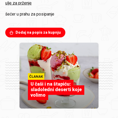
ulje za prženje
šećer u prahu
za posipanje
Dodaj na popis za kupnju
ČLANAK
U čaši i na štapiću:
sladoledni deserti koje
volimo