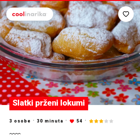
Preskoči na glavni sadržaj
Slatki prženi lokumi
3 osobe
30
minuta
54