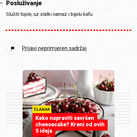
Posluživanje
Služiti tople, uz slatki namaz i bijelu kafu.
Prijavi neprimjeren sadržaj
ČLANAK
Kako napraviti savršen
cheesecake? Kreni od ovih
5 ideja