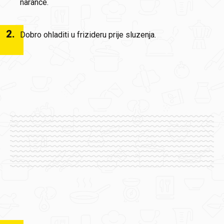
narance.
2
.
Dobro ohladiti u frizideru prije sluzenja.