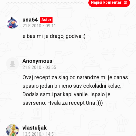
Napiši komentar
una64
Autor
21.8.2010.
09:11
e bas mi je drago, godiva :)
Anonymous
21.8.2010.
03:55
Ovaj recept za slag od narandze mi je danas
spasio jedan prilicno suv cokoladni kolac.
Dodala sam i par kapi vanile. Ispalo je
savrseno. Hvala za recept Una :)))
vlastuljak
13.5.2010.
14:51