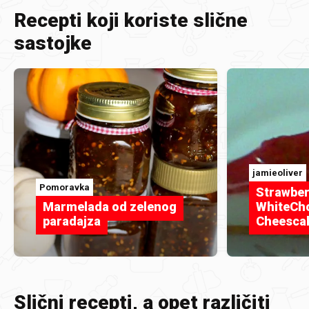
Recepti koji koriste slične
sastojke
jamieoliver
Pomoravka
Strawber
Marmelada od zelenog
WhiteCh
paradajza
Cheesca
Slični recepti, a opet različiti