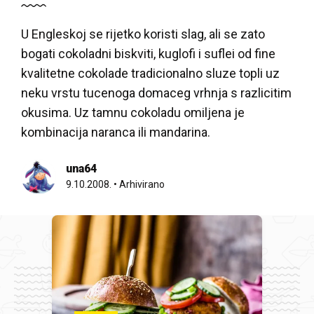
U Engleskoj se rijetko koristi slag, ali se zato
bogati cokoladni biskviti, kuglofi i suflei od fine
kvalitetne cokolade tradicionalno sluze topli uz
neku vrstu tucenoga domaceg vrhnja s razlicitim
okusima. Uz tamnu cokoladu omiljena je
kombinacija naranca ili mandarina.
una64
9.10.2008.
•
Arhivirano