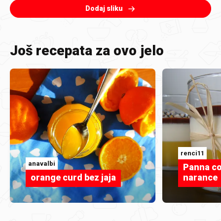
Dodaj sliku
Još recepata za ovo jelo
renci11
anavalbi
Panna co
orange curd bez jaja
narance