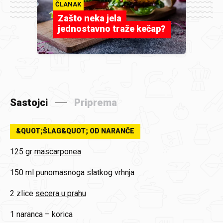
ČLANAK
Zašto neka jela
jednostavno traže kečap?
Sastojci
Priprema
&QUOT;ŠLAG&QUOT; OD NARANČE
125 gr
mascarponea
150 ml
punomasnoga slatkog vrhnja
2 zlice
secera u prahu
1
naranca – korica