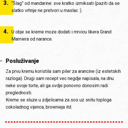
3
.
“Šlag” od mandarine: sve kratko izmiksati (paziti da se
slatko vrhnje ne pretvori u maslac :).
4
.
U obje se kreme moze dodati i mrvicu likera Grand
Marniera od narance.
Posluživanje
Za prvu kremu koristila sam piler za arancine (iz estetskih
razloga). Drugi sam recept vec negdje napisala, na dnu
neke svoje torte, ali ga ovdje ponovno donosim radi
preglednosti.
Kreme se sluze u zdjelicama za sos uz snitu toploga
cokoladnog vijenca, brownieja itd.