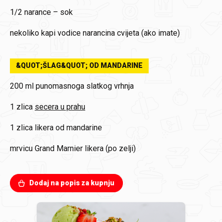
1/2
narance – sok
nekoliko kapi
vodice narancina cvijeta (ako imate)
&QUOT;ŠLAG&QUOT; OD MANDARINE
200 ml
punomasnoga slatkog vrhnja
1 zlica
secera u prahu
1 zlica
likera od mandarine
mrvicu
Grand Marnier likera (po zelji)
Dodaj na popis za kupnju