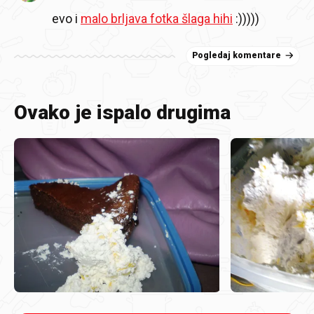
evo i
malo brljava fotka šlaga hihi
:)))))
Pogledaj komentare
Ovako je ispalo drugima