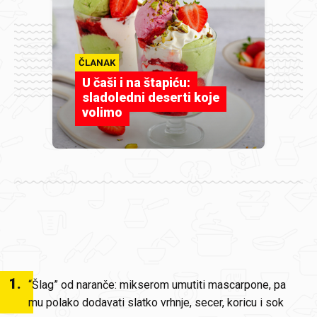
ČLANAK
U čaši i na štapiću:
sladoledni deserti koje
volimo
1
.
“Šlag” od naranče: mikserom umutiti mascarpone, pa
mu polako dodavati slatko vrhnje, secer, koricu i sok