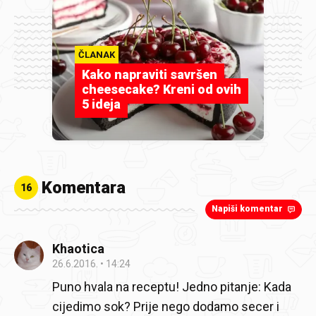
ČLANAK
Kako napraviti savršen
cheesecake? Kreni od ovih
5 ideja
Komentara
16
Napiši komentar
Khaotica
26.6.2016.
14:24
Puno hvala na receptu! Jedno pitanje: Kada
cijedimo sok? Prije nego dodamo secer i