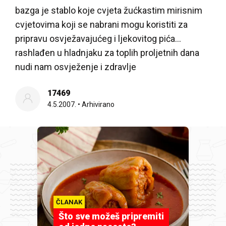
bazga je stablo koje cvjeta žućkastim mirisnim
cvjetovima koji se nabrani mogu koristiti za
pripravu osvježavajućeg i ljekovitog pića…
rashlađen u hladnjaku za toplih proljetnih dana
nudi nam osvježenje i zdravlje
17469
4.5.2007.
•
Arhivirano
ČLANAK
Što sve možeš pripremiti