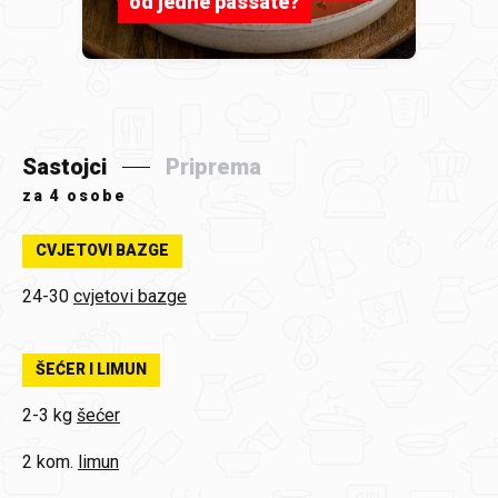
od jedne passate?
Sastojci
Priprema
za
4 osobe
CVJETOVI BAZGE
24-30
cvjetovi bazge
ŠEĆER I LIMUN
2-3 kg
šećer
2 kom.
limun