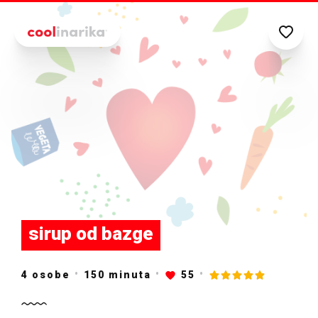
Preskoči na glavni sadržaj
sirup od bazge
4 osobe
150
minuta
55