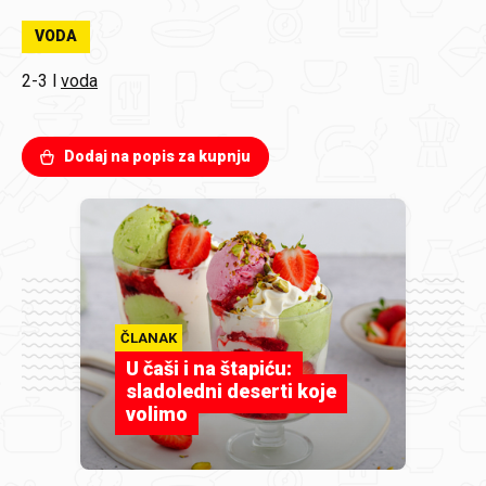
VODA
2-3 l
voda
Dodaj na popis za kupnju
ČLANAK
U čaši i na štapiću:
sladoledni deserti koje
volimo