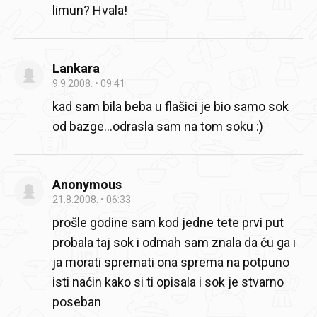
limun? Hvala!
Lankara
9.9.2008.
09:41
kad sam bila beba u flašici je bio samo sok
od bazge…odrasla sam na tom soku :)
Anonymous
21.8.2008.
06:33
prošle godine sam kod jedne tete prvi put
probala taj sok i odmah sam znala da ću ga i
ja morati spremati
ona sprema na potpuno
isti naćin kako si ti opisala
i sok je stvarno
poseban