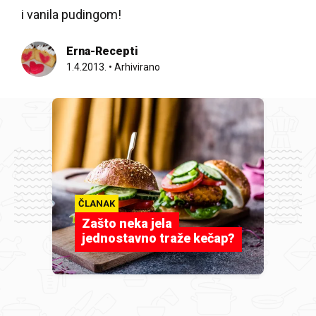
i vanila pudingom!
Erna-Recepti
1.4.2013.
•
Arhivirano
ČLANAK
Zašto neka jela
jednostavno traže kečap?