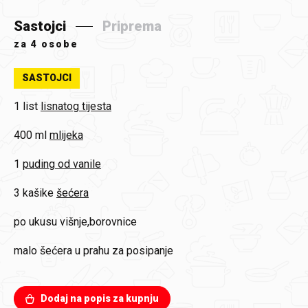
Sastojci
Priprema
za
4 osobe
SASTOJCI
1 list
lisnatog tijesta
400 ml
mlijeka
1
puding od vanile
3 kašike
šećera
po ukusu
višnje,borovnice
malo
šećera u prahu za posipanje
Dodaj na popis za kupnju