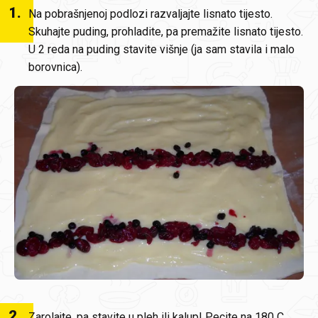
1
.
Na pobrašnjenoj podlozi razvaljajte lisnato tijesto.
Skuhajte puding, prohladite, pa premažite lisnato tijesto.
U 2 reda na puding stavite višnje (ja sam stavila i malo
borovnica).
2
.
Zarolajte, pa stavite u pleh ili kalup! Pecite na 180 C,