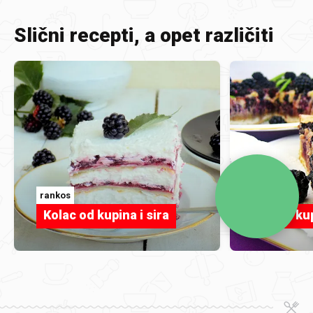
Slični recepti, a opet različiti
rankos
Tamara
Kolac od kupina i sira
Pita s k