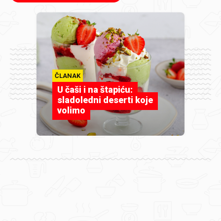
ČLANAK
U čaši i na štapiću:
sladoledni deserti koje
volimo