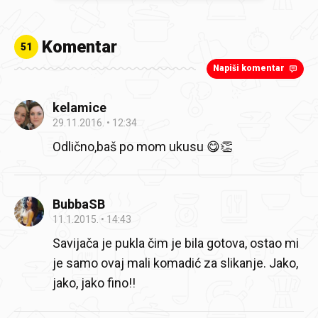
Komentar
51
Napiši komentar
kelamice
29.11.2016.
12:34
Odlično,baš po mom ukusu 😋👏
BubbaSB
11.1.2015.
14:43
Savijača je pukla čim je bila gotova, ostao mi
je samo ovaj mali komadić za slikanje. Jako,
jako, jako fino!!