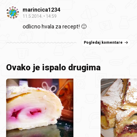
marincica1234
11.5.2014.
14:59
odlicno hvala za recept! 🙂
Pogledaj komentare
Ovako je ispalo drugima