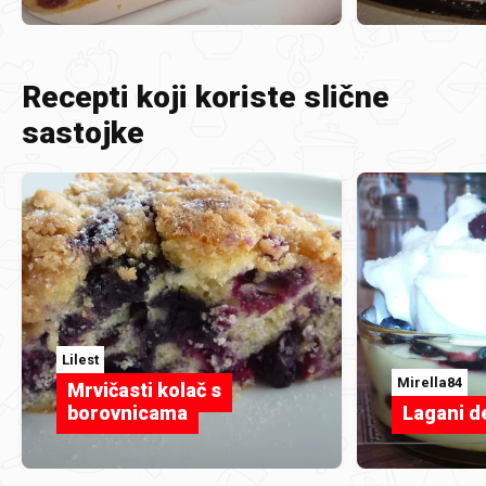
Recepti koji koriste slične
sastojke
Lilest
Mirella84
Mrvičasti kolač s
borovnicama
Lagani d