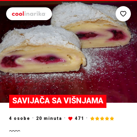
Preskoči na glavni sadržaj
SAVIJAČA SA VIŠNJAMA
4 osobe
20
minuta
471