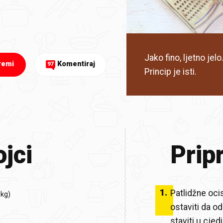
Jako fino, ljetno jel
remi
Komentiraj
97
Princip je isti.
jci
Prip
1
.
Patlidžne ocis
1kg)
ostaviti da od
staviti u cjed