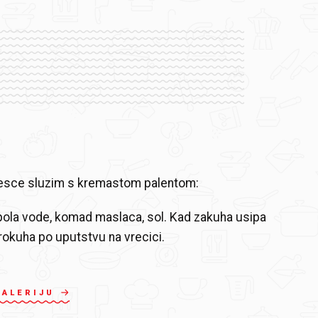
cesce sluzim s kremastom palentom:
 pola vode, komad maslaca, sol. Kad zakuha usipa
prokuha po uputstvu na vrecici.
GALERIJU