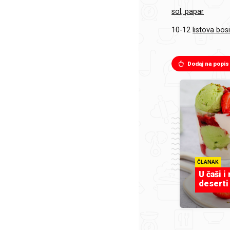
sol, papar
10-12
listova bosi
Dodaj na popis
ČLANAK
U čaši i
deserti