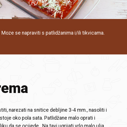
o. Moze se napraviti s patlidžanima i/ili tikvicama.
rema
titi, narezati na snitice debljine 3-4 mm., nasoliti i
stoje oko pola sata. Patlidžane malo oprati i
iljku da se ocijede. Na tavi ugrijati vrlo malo ulja,