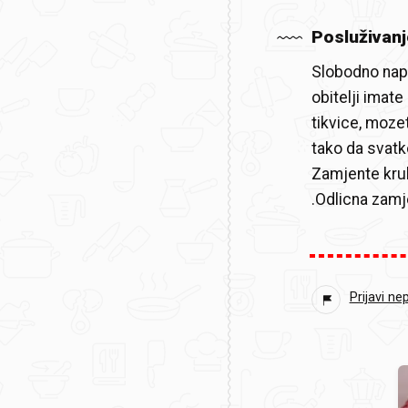
Posluživanj
Slobodno napra
obitelji imate
tikvice, mozet
tako da svatk
Zamjente kruh
.Odlicna zamj
Prijavi ne