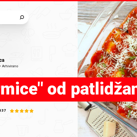
ca
•
Arhivirano
rmice" od patlidža
437