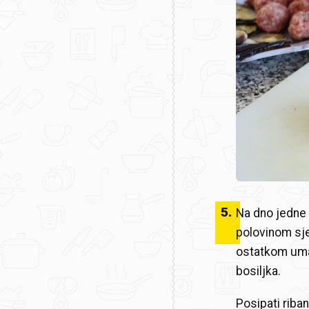
5
.
Na dno jedne 
polovinom sjec
ostatkom uma
bosiljka.
Posipati riba