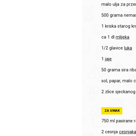
malo ulja za prze
500 grama
nemas
1 kriska
starog k
ca 1 dl
mlijeka
1/2 glavice
luka
1
jaje
50 grama
sira ri
sol, papar, malo ch
2 zlice
sjeckanog
ZA UMAK
750 ml
pasirane r
2 cesnja
cesnjak