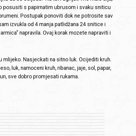
o posusiti s papirnatim ubrusom i svaku sniticu
rumeni. Postupak ponoviti dok ne potrosite sav
sam izvukla od 4 manja patlidžana 24 snitice i
sarmica" napravila. Ovaj korak mozete napraviti i
u mlijeko. Nasjeckati na sitno luk. Ocijediti kruh.
so, luk, namoceni kruh, ribanac, jaje, sol, papar,
un, sve dobro promjesati rukama.