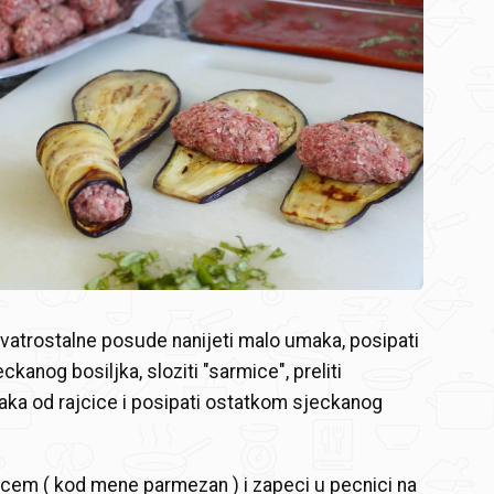
vatrostalne posude nanijeti malo umaka, posipati
kanog bosiljka, sloziti "sarmice", preliti
ka od rajcice i posipati ostatkom sjeckanog
ncem ( kod mene parmezan ) i zapeci u pecnici na