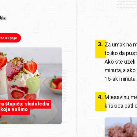
ljka
 za kupnju
3
.
Za umak na ma
toliko da pust
Ako ste uzeli
minuta, a ako
15-ak minuta.
4
.
Mjesavinu mes
 na štapiću: sladoledni
kriskica patli
 koje volimo