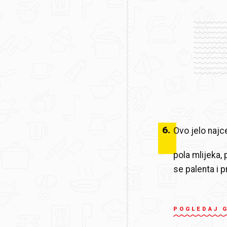
6
.
Ovo jelo naj
pola mlijeka,
se palenta i 
POGLEDAJ 