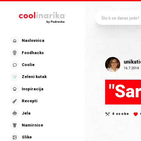
Preskoči na glavni sadržaj
Što ti se danas jede?
Naslovnica
Foodhacks
unikati
Coolie
16.7.2014.
Zeleni kutak
"Sa
Inspiracija
Recepti
Jela
4 osobe
Namirnice
Slike