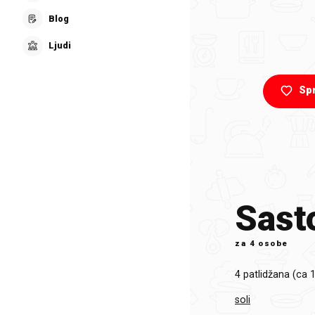
Blog
Ljudi
Sp
Sasto
za
4 osobe
4
patlidžana (ca 
soli