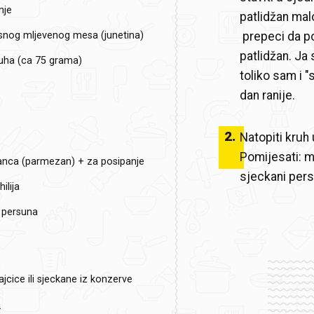
nje
patlidžan mal
nog mljevenog mesa (junetina)
prepeci da po
patlidžan. Ja 
ruha (ca 75 grama)
toliko sam i "
dan ranije.
2
.
Natopiti kruh 
Pomijesati: me
banca (parmezan) + za posipanje
sjeckani pers
ilija
 persuna
ajcice ili sjeckane iz konzerve
a