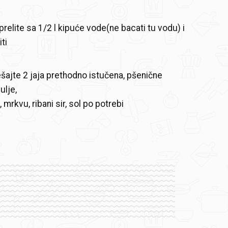
 prelite sa 1/2 l kipuće vode(ne bacati tu vodu) i
ti
šajte 2 jaja prethodno istučena, pšenične
ulje,
, mrkvu, ribani sir, sol po potrebi