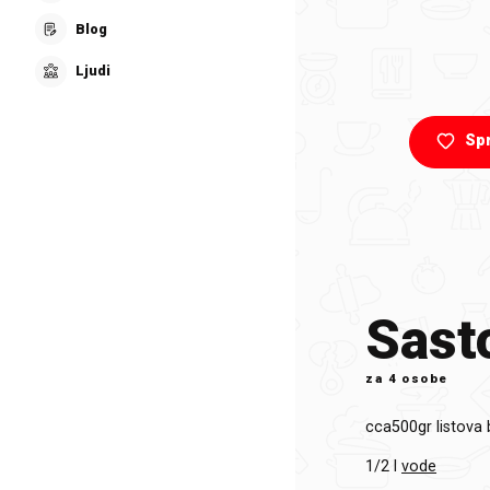
Blog
Ljudi
Sp
Sasto
za
4 osobe
cca500gr
listova 
1/2 l
vode