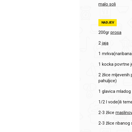
malo soli
NADJEV
200gr
prosa
2
jaja
1
mrkva(naribana
1 kocka
povrtne j
2 žlice
mljevenih 
pahuljice)
1 glavica
mladog č
1/2 l
vode(ili teme
2-3 žlice
maslinov
2-3 žlice
ribanog 