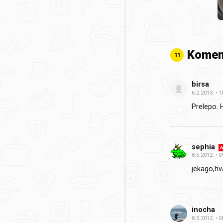
Komen
11
birsa
6.2.2013.
1
Prelepo. H
sephia
A
8.5.2012.
0
jekago,hva
inocha
8.5.2012.
0