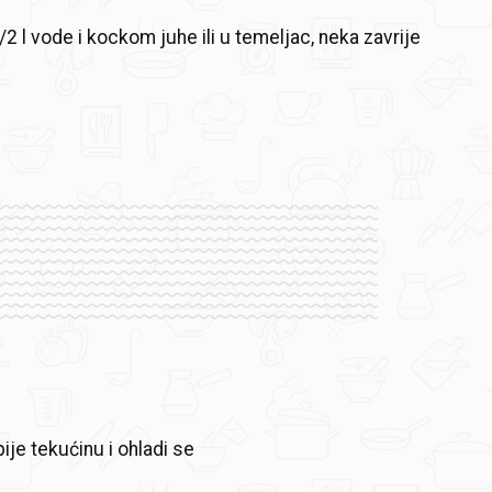
/2 l vode i kockom juhe ili u temeljac, neka zavrije
ije tekućinu i ohladi se