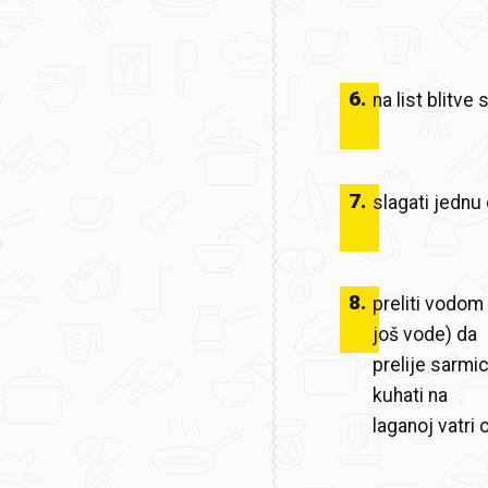
6
.
na list blitve
7
.
slagati jednu
8
.
preliti vodom 
još vode) da
prelije sarmic
kuhati na
laganoj vatri 