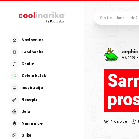
Preskoči na glavni sadržaj
Što ti se danas jede?
Naslovnica
sephia
Foodhacks
9.6.2009.
Coolie
Sarm
Zeleni kutak
Inspiracija
pro
Recepti
Jela
4 osobe
Namirnice
Slike