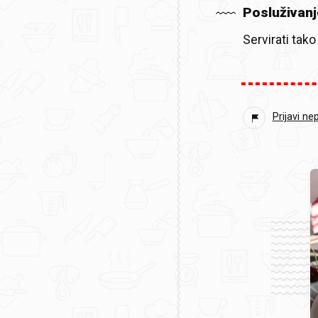
Posluživanj
Servirati tak
Prijavi ne