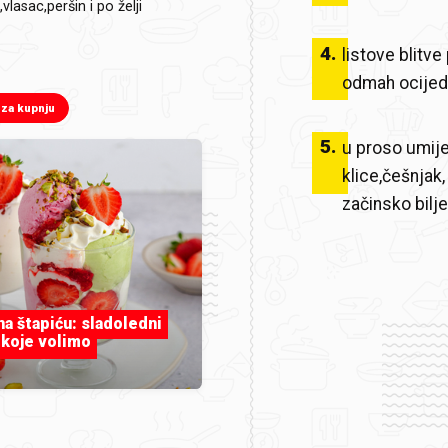
vlasac,peršin i po želji
4
.
listove blitve
odmah ocijedi
 za kupnju
5
.
u proso umije
klice,češnjak, 
začinsko bilje
 na štapiću: sladoledni
 koje volimo