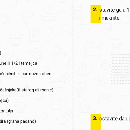
2
.
stavite ga u 1
i maknite
)
uhe ili 1/2 l temeljca
pšeničnih klica(može zobene
ešnjaka(ili starog ali manje)
ljca)
og ulja
3
.
ostavite da up
sira (grana padano)