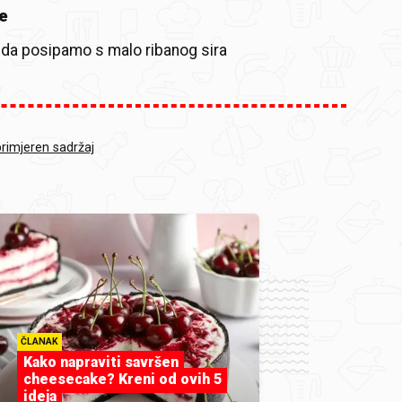
e
o da posipamo s malo ribanog sira
primjeren sadržaj
ČLANAK
Kako napraviti savršen
cheesecake? Kreni od ovih 5
ideja