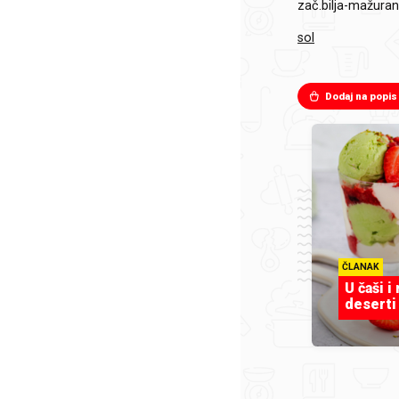
zač.bilja-mažuran,
sol
Dodaj na popis
ČLANAK
U čaši i
deserti