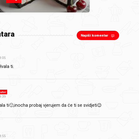
tara
Napiši komentar
8:05
vala ti.
utor
9:39
la ti🙂,inocha probaj vjerujem da će ti se svidjeti😉
8:55