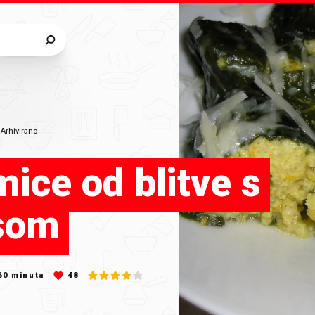
•
Arhivirano
ice od blitve s
som
60
minuta
48