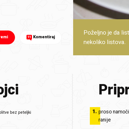
Poželjno je da li
remi
Komentiraj
11
nekoliko listova.
jci
Prip
1
.
proso namočit
blitve bez peteljki
ranije