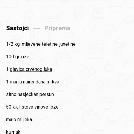
Sastojci
Priprema
1/2 kg.
mljevene teletine-junetine
100 gr.
rize
1
glavica crvenog luka
1
manja nairendana mrkva
sitno nasjeckan persun
50-ak
listova vinove loze
malo mlijeka
kajmak