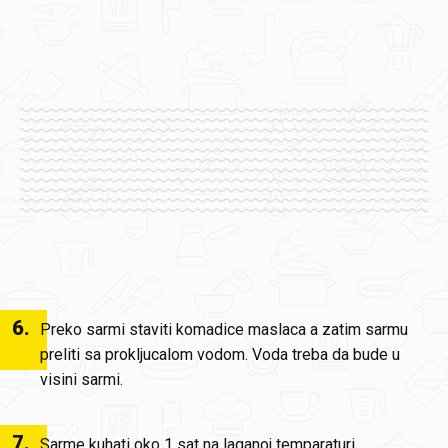
6
.
Preko sarmi staviti komadice maslaca a zatim sarmu
preliti sa prokljucalom vodom. Voda treba da bude u
visini sarmi.
7
.
Sarme kuhati oko 1 sat na laganoj temparaturi.