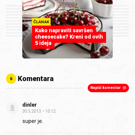
ČLANAK
Kako napraviti savršen
cheesecake? Kreni od ovih
5 ideja
Komentara
6
Napiši komentar
dinler
30.5.2013.
10:12
super je.