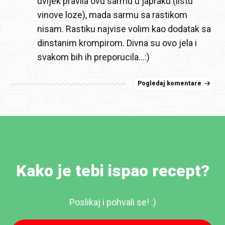
uvijek pravila ovu sarmu u japraku (listu
vinove loze), mada sarmu sa rastikom
nisam. Rastiku najvise volim kao dodatak sa
dinstanim krompirom. Divna su ovo jela i
svakom bih ih preporucila…:)
Pogledaj komentare
Kako je tebi ispao recept?
Poslikaj i pohvali se! :)