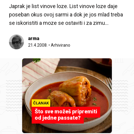
Japrak je list vinove loze. List vinove loze daje
poseban okus ovoj sarmi a dok je jos mlad treba
se iskoristiti a moze se ostaviti i za zimu…
arma
21.4.2008.
•
Arhivirano
ČLANAK
Što sve možeš pripremiti
od jedne passate?