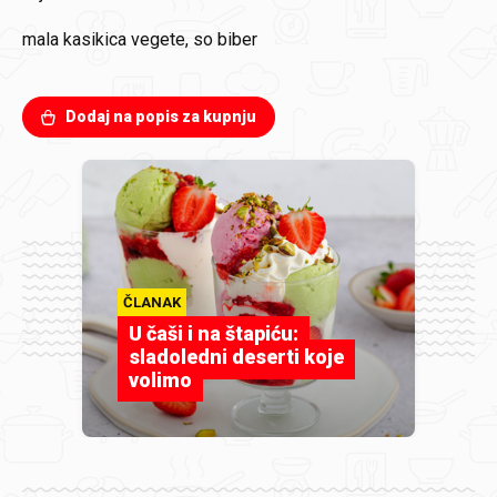
mala kasikica vegete, so biber
Dodaj na popis za kupnju
ČLANAK
U čaši i na štapiću:
sladoledni deserti koje
volimo