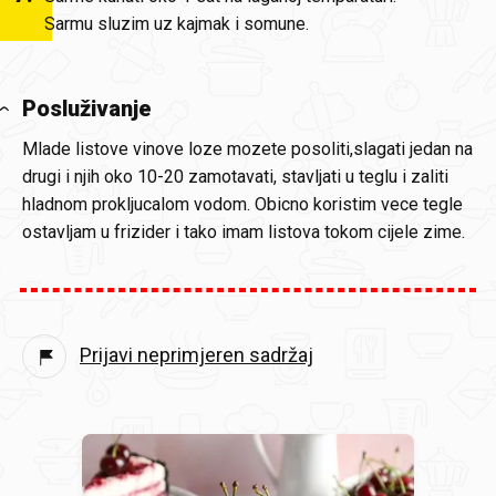
Sarmu sluzim uz kajmak i somune.
Posluživanje
Mlade listove vinove loze mozete posoliti,slagati jedan na
drugi i njih oko 10-20 zamotavati, stavljati u teglu i zaliti
hladnom prokljucalom vodom. Obicno koristim vece tegle
ostavljam u frizider i tako imam listova tokom cijele zime.
Prijavi neprimjeren sadržaj