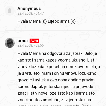
Anonymous
22.4.2008.
04:47
Hvala Mema :))) Lijepo arma :)))
arma
Autor
22.4.2008.
03:55
Hvala Mema na odgovoru za japrak. Jelo je
kao sto i sama kazes veoma ukusno. List
vinove loze daje poseban smek ovom jelu, a
ja u vrtu eto imam i divnu vinovu lozu-crno
grozdje i uvijek u ovo doba godine pravim
sarmu.Japrak je turska rijec i u prijevodu
znaci list vinove loze, isto kao i sarma sto
znaci nesto zamotano, zavijeno. Ja sam