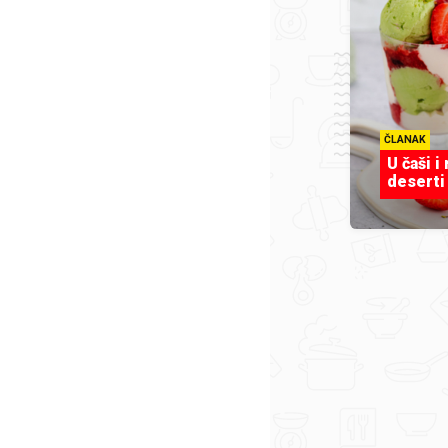
ČLANAK
U čaši i
deserti