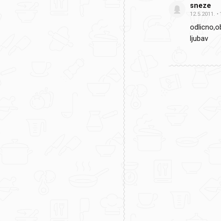
sneze
12.5.2011.
odlicno,o
ljubav