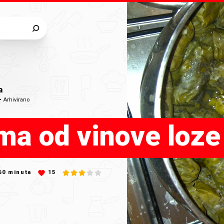
a
•
Arhivirano
ma od vinove loze
60
minuta
15