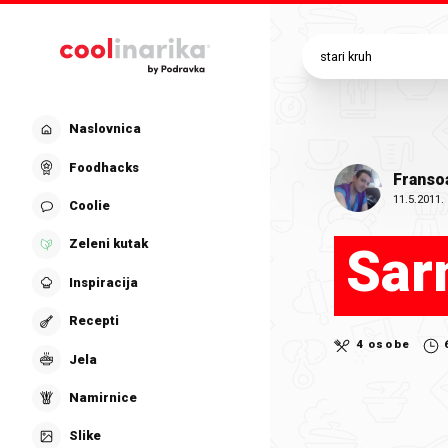
Preskoči na glavni sadržaj
Naslovnica
Foodhacks
Franso
11.5.2011.
Coolie
Zeleni kutak
Sar
Inspiracija
Recepti
4 osobe
Jela
Namirnice
Slike