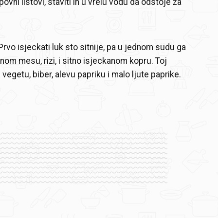
ovni listovi, staviti ih u vrelu vodu da odstoje za
. Prvo isjeckati luk sto sitnije, pa u jednom sudu ga
nom mesu, rizi, i sitno isjeckanom kopru. Toj
vegetu, biber, alevu papriku i malo ljute paprike.