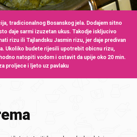
ija, tradicionalnog Bosanskog jela. Dodajem sitno
 sto daje sarmi izuzetan ukus. Takodje iskljucivo
ti rizu ili Tajlandsku Jasmin rizu, jer daje predivan
a. Ukoliko budete rijesili upotrebit obicnu rizu,
odno natopiti vodom i ostavit da upije oko 20 min.
za proljece i ljeto uz pavlaku
rema