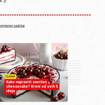
a :))
primjeren sadržaj
ČLANAK
Kako napraviti savršen
cheesecake? Kreni od ovih 5
ideja