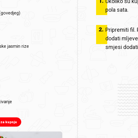
1
.
Ukoliko su kup
pola sata.
(govedjeg)
2
.
Pripremiti fil
dodati mljeve
dske jasmin rize
smjesi dodati 
e
ivanje
 za kupnju