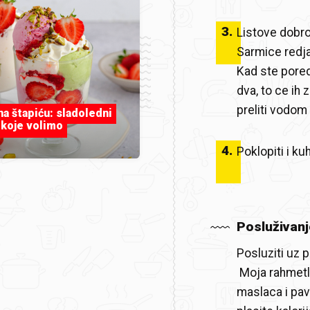
3
.
Listove dobro 
Sarmice redjat
Kad ste poredj
dva, to ce ih
preliti vodom 
 na štapiću: sladoledni
 koje volimo
4
.
Poklopiti i ku
Posluživanj
Posluziti uz 
Moja rahmetli
maslaca i pav