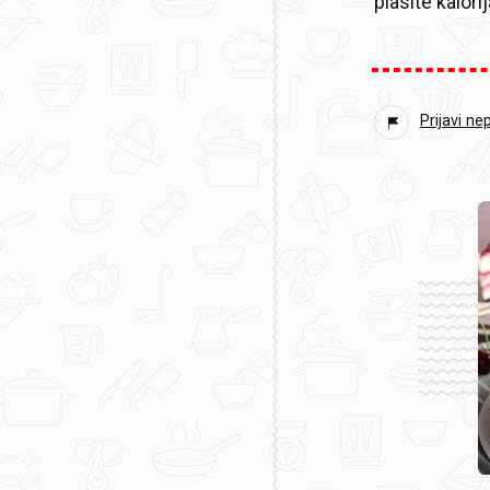
plasite kalorij
Prijavi ne