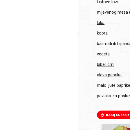
Listove loze
mljevenog mesa 
luka
kopra
basmati ili tajlan
vegeta
biber crni
aleva paprika
malo ljute paprik
pavlaka za posluz
Dodaj na popis