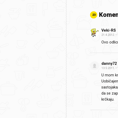
Komen
23
Veki-RS
21.4.2012.
Ovo odlic
danny72
13.5.2011.
U mom kra
Uobičajen
sastojaka
da se zap
krčkaju.