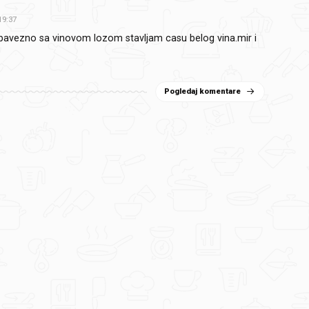
19:37
bavezno sa vinovom lozom stavljam casu belog vina.mir i
Pogledaj komentare