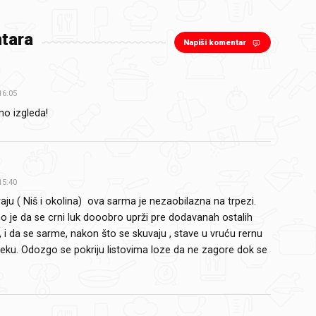
tara
Napiši komentar
16:05
no izgleda!
15:40
ju ( Niš i okolina) ova sarma je nezaobilazna na trpezi.
o je da se crni luk dooobro uprži pre dodavanah ostalih
, i da se sarme, nakon što se skuvaju , stave u vruću rernu
eku. Odozgo se pokriju listovima loze da ne zagore dok se