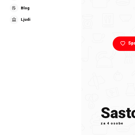
Blog
Ljudi
Sp
Sasto
za
4 osobe