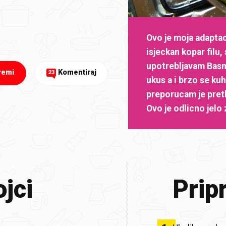
Ovo je moja adaptac
isjeckan kopar filu,
upotrebljavam Basma
remi
Komentiraj
23
ukus a i brzo se kuh
preporucam je preth
Ovo je odlicno jelo 
jci
Prip