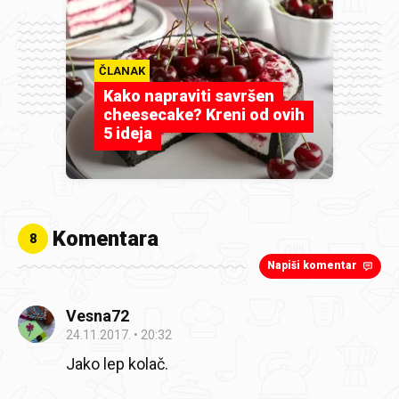
ČLANAK
Kako napraviti savršen
cheesecake? Kreni od ovih
5 ideja
Komentara
8
Napiši komentar
Vesna72
24.11.2017.
20:32
Jako lep kolač.