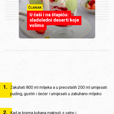
ČLANAK
U čaši i na štapiću:
sladoledni deserti koje
volimo
1
.
Zakuhati 800 ml mlijeka a u preostalih 200 ml umijesati
puding, gustin i šećer i umijesati u zakuhano mlijeko.
2
.
Kad je krema kuhana maknuti s vatre i