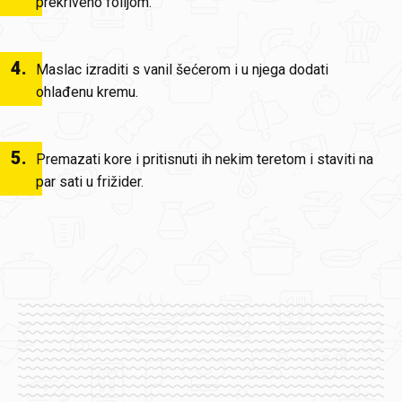
prekriveno folijom.
4
.
Maslac izraditi s vanil šećerom i u njega dodati
ohlađenu kremu.
5
.
Premazati kore i pritisnuti ih nekim teretom i staviti na
par sati u frižider.