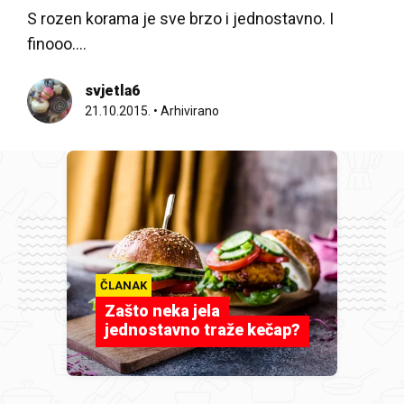
S rozen korama je sve brzo i jednostavno. I
finooo....
svjetla6
21.10.2015.
•
Arhivirano
ČLANAK
Zašto neka jela
jednostavno traže kečap?