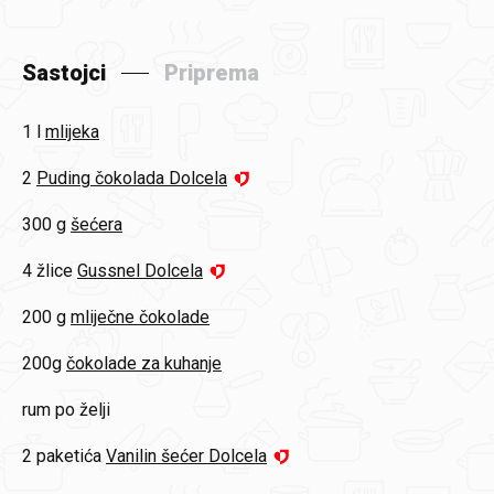
Sastojci
Priprema
1 l
mlijeka
2
Puding čokolada Dolcela
300 g
šećera
4 žlice
Gussnel Dolcela
200 g
mliječne čokolade
200g
čokolade za kuhanje
rum
po želji
2 paketića
Vanilin šećer Dolcela