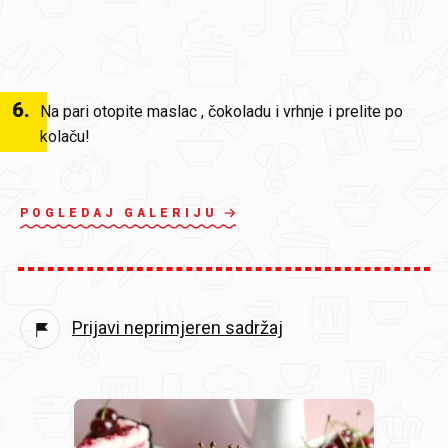
6
.
Na pari otopite maslac , čokoladu i vrhnje i prelite po
kolaču!
POGLEDAJ GALERIJU
Prijavi neprimjeren sadržaj