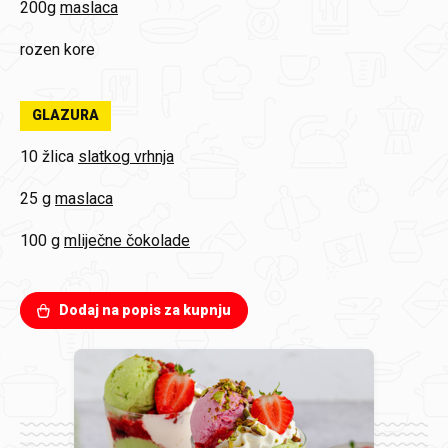
200g
maslaca
rozen kore
GLAZURA
10 žlica
slatkog vrhnja
25 g
maslaca
100 g
mliječne čokolade
Dodaj na popis za kupnju