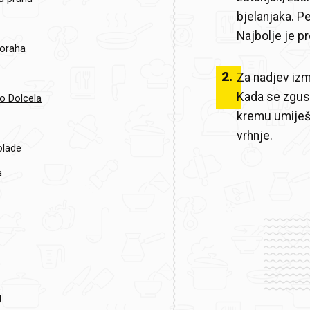
bjelanjaka. P
Najbolje je p
 oraha
2
.
Za nadjev izm
Kada se zgusn
o Dolcela
kremu umiješa
vrhnje.
olade
a
g