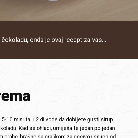
 čokoladu, onda je ovaj recept za vas...
rema
 5-10 minuta u 2 di vode da dobijete gusti sirup.
koladu. Kad se ohladi, umiješajte jedan po jedan
im orahe, brašno sa praškom za pecivo i snijeg od