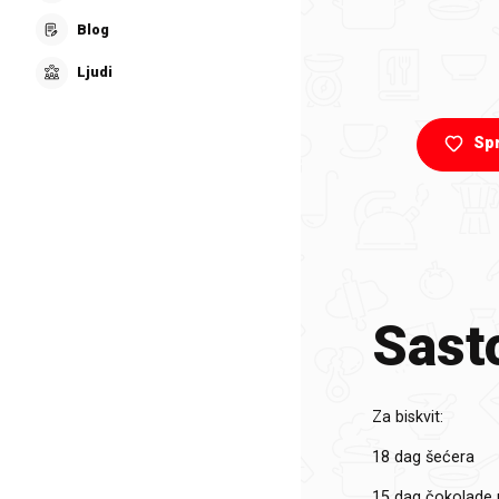
Blog
Ljudi
Sp
Sasto
Za biskvit:
18 dag šećera
15 dag čokolade 