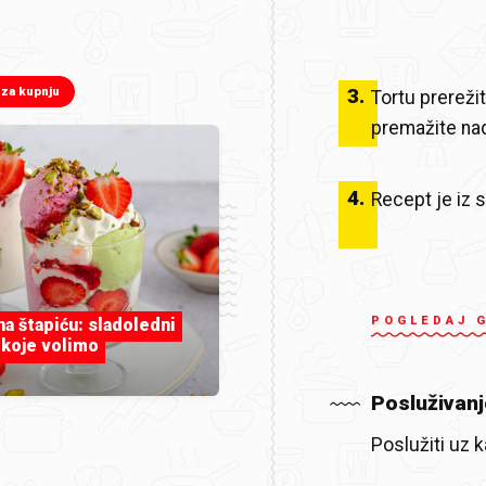
3
.
 za kupnju
Tortu prerežite
premažite nad
4
.
Recept je iz 
POGLEDAJ 
 na štapiću: sladoledni
 koje volimo
Posluživanj
Poslužiti uz k