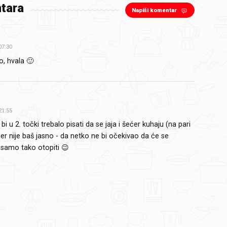
tara
Napiši komentar
07:30
o, hvala 🙂
21:55
bi u 2. točki trebalo pisati da se jaja i šećer kuhaju (na pari
er nije baš jasno - da netko ne bi očekivao da će se
samo tako otopiti 😉