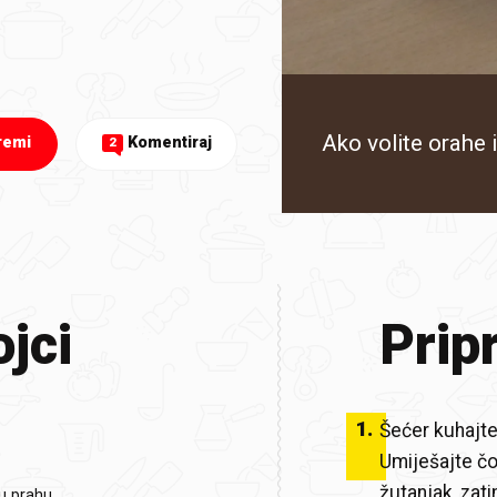
Ako volite orahe i
remi
Komentiraj
2
jci
Prip
1
.
Šećer kuhajte
Umiješajte čo
žutanjak, zat
u prahu