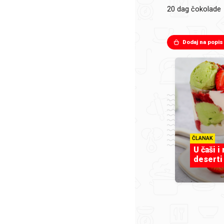
20 dag čokolade
Dodaj na popis
ČLANAK
U čaši i
deserti