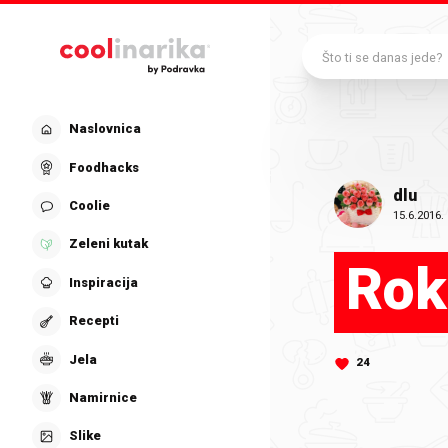
Preskoči na glavni sadržaj
Što ti se danas jede?
Naslovnica
Foodhacks
dlu
Coolie
15.6.2016.
Zeleni kutak
Rok
Inspiracija
Recepti
Jela
24
Namirnice
Slike