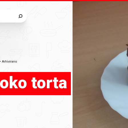
•
Arhivirano
oko torta