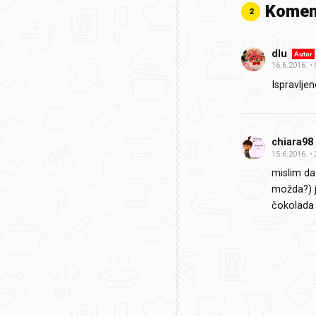
Komen
2
dlu
Autor
16.6.2016.
Ispravljen
chiara98
15.6.2016.
mislim da 
možda?) j
čokolada 