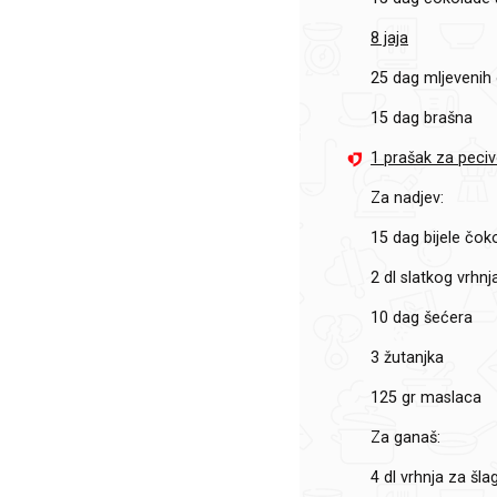
8 jaja
25 dag mljevenih
15 dag brašna
1 prašak za peciv
Za nadjev:
15 dag bijele čok
2 dl slatkog vrhnj
10 dag šećera
3 žutanjka
125 gr maslaca
Za ganaš:
4 dl vrhnja za šla