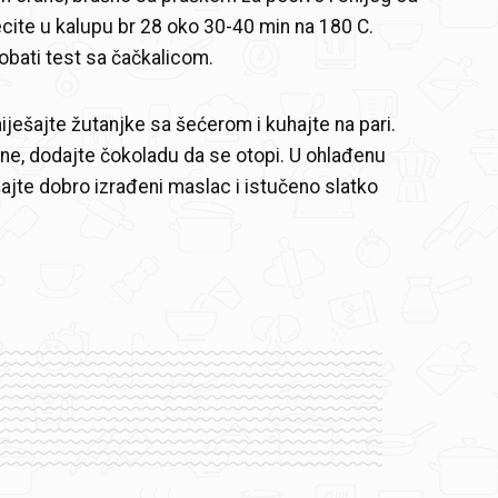
ecite u kalupu br 28 oko 30-40 min na 180 C.
robati test sa čačkalicom.
iješajte žutanjke sa šećerom i kuhajte na pari.
e, dodajte čokoladu da se otopi. U ohlađenu
jte dobro izrađeni maslac i istučeno slatko