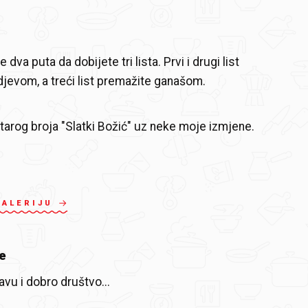
 dva puta da dobijete tri lista. Prvi i drugi list
jevom, a treći list premažite ganašom.
starog broja "Slatki Božić" uz neke moje izmjene.
GALERIJU
e
avu i dobro društvo...