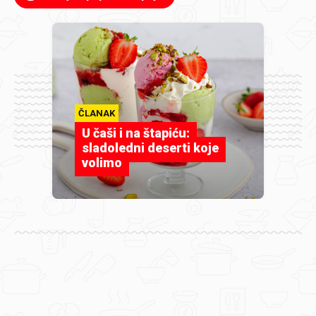
ČLANAK
U čaši i na štapiću:
sladoledni deserti koje
volimo