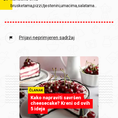
brusketama,pizzi,tjestenini,umacima,salatama...
Prijavi neprimjeren sadržaj
ČLANAK
Kako napraviti savršen
cheesecake? Kreni od ovih
5 ideja