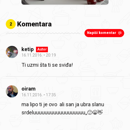
Komentara
2
Napiši komentar
ketip
Autor
16.11.2016.
20:19
Ti uzmi šta ti se sviđa!
oiram
16.11.2016.
17:35
ma lipo ti je ovo ali san ja ubra slanu
srdeluuuuuuuuuuuuuuuuuu,,🙂😀👋