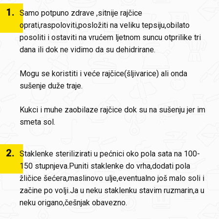
1
.
Samo potpuno zdrave ,sitnije rajčice
oprati,raspoloviti,posložiti na veliku tepsiju,obilato
posoliti i ostaviti na vrućem ljetnom suncu otprilike tri
dana ili dok ne vidimo da su dehidrirane.
Mogu se koristiti i veće rajčice(šljivarice) ali onda
sušenje duže traje.
Kukci i muhe zaobilaze rajčice dok su na sušenju jer im
smeta sol.
2
.
Staklenke sterilizirati u pećnici oko pola sata na 100-
150 stupnjeva.Puniti staklenke do vrha,dodati pola
žličice šećera,maslinovo ulje,eventualno još malo soli i
začine po volji.Ja u neku staklenku stavim ruzmarin,a u
neku origano,češnjak obavezno.