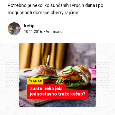
Potrebno je nekoliko sunčanih i vrućih dana i po
mogućnosti domaće cherry rajčice.
ketip
10.11.2016.
•
Arhivirano
ČLANAK
Zašto neka jela
jednostavno traže kečap?