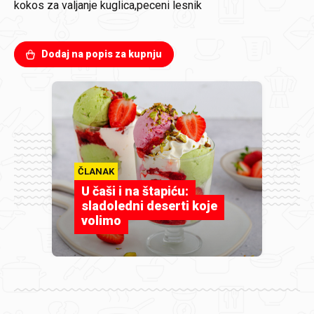
kokos za valjanje kuglica,peceni lesnik
Dodaj na popis za kupnju
ČLANAK
U čaši i na štapiću:
sladoledni deserti koje
volimo