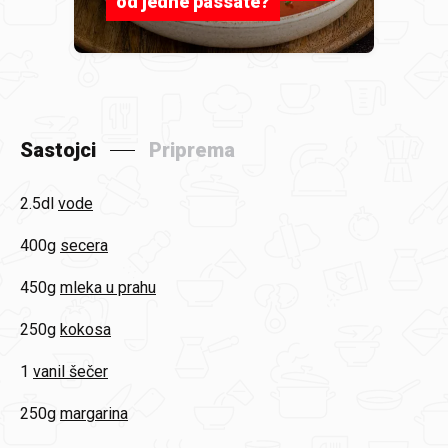
od jedne passate?
Sastojci
Priprema
2.5dl
vode
400g
secera
450g
mleka u prahu
250g
kokosa
1
vanil šečer
250g
margarina