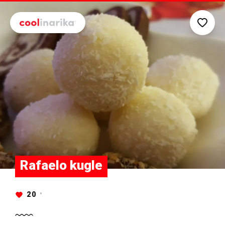
Preskoči na glavni sadržaj
Rafaelo kugle
20