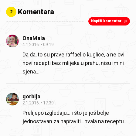
Komentara
2
Napiši komentar
OnaMala
4.1.2016.
09:19
Da da, to su prave raffaello kuglice, a ne ovi
novi recepti bez mlijeka u prahu, nisu im ni
sjena...
gorbija
2.1.2016.
17:39
Prelijepo izgledaju....i što je još bolje
jednostavan za napraviti...hvala na receptu...