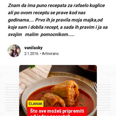
Znam da ima puno recepata za rafaelo kuglice
ali po ovom receptu se prave kod nas
godinama.... Prvo ih je pravila moja majka,od
koje sam i dobila recept, a sada ih pravim i ja sa
svojim malim pomocnikom.....
vanilasky
2.1.2016.
•
Arhivirano
ČLANAK
Što sve možeš pripremiti