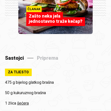
ČLANAK
Zašto neka jela
jednostavno traže kečap?
Sastojci
Priprema
ZA TIJESTO
475 g
bijelog glatkog brašna
50 g
kukuruznog brašna
1 žlica
šećera