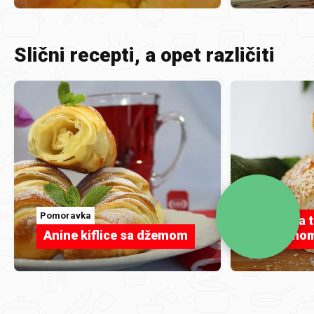
Slični recepti, a opet različiti
olili
Pomoravka
Kruh sa t
Anine kiflice sa džemom
sezamo