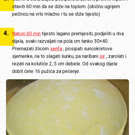
staviti 60 min da se diže na toplom. (obično ugrijem
pečnicu na vrlo mlačno i tu se diže tijesto)
4
.
Nakon 60 min
tijesto lagano premjesiti, podjeliti u dva
dijela, svaki razvaljati na pola cm tanko 30×40.
Premazati žlicom
senfa
, posipati suncokretove
sjemenke, na to slagati šunku, pa naribani
sir
, zarolati i
rezati na kolutiće 2, 5 cm debele. Od svakog dijela
dobit ćete 16 pužića za pečenje.