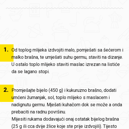
1
.
Od toplog mlijeka izdvojiti malo, pomješati sa šećerom i
malko brašna, te umješati suhu germu, staviti na dizanje.
U ostalo toplo mlijeko staviti maslac izrezan na listiće
da se lagano stopi.
2
.
Promješajte bijelo (450 g) i kukuruzno brašno, dodati
umćeni žumanjak, sol, toplo mlijeko s maslacem i
nadignutu germu. Mješati kuhačom dok se može a onda
prebaciti na radnu površinu.
Mijesiti rukama dodavajući onaj ostatak bijelog brašna
(25 g ili cca dvije žlice koje ste prije izdvojili). Tijesto