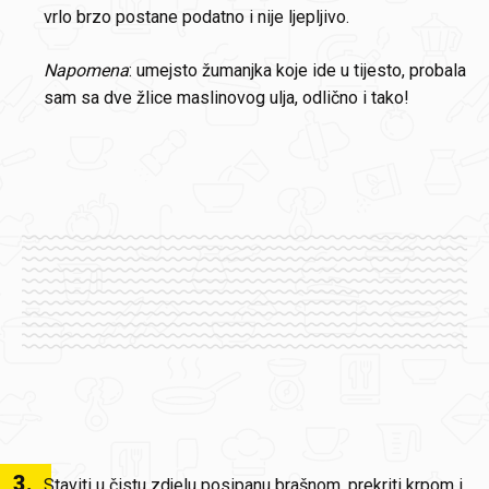
vrlo brzo postane podatno i nije ljepljivo.
Napomena
: umejsto žumanjka koje ide u tijesto, probala
sam sa dve žlice maslinovog ulja, odlično i tako!
3
.
Staviti u čistu zdjelu posipanu brašnom, prekriti krpom i