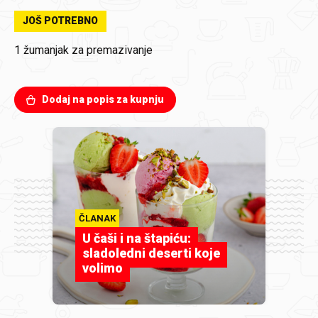
JOŠ POTREBNO
1 žumanjak
za premazivanje
Dodaj na popis za kupnju
ČLANAK
U čaši i na štapiću:
sladoledni deserti koje
volimo