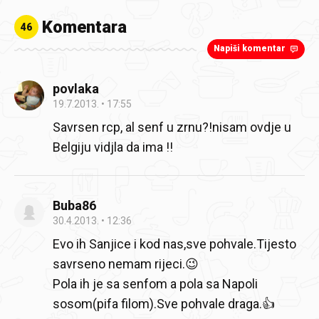
Komentara
46
Napiši komentar
povlaka
19.7.2013.
17:55
Savrsen rcp, al senf u zrnu?!nisam ovdje u
Belgiju vidjla da ima !!
Buba86
30.4.2013.
12:36
Evo ih Sanjice i kod nas,sve pohvale.Tijesto
savrseno nemam rijeci.😉
Pola ih je sa senfom a pola sa Napoli
sosom(pifa filom).Sve pohvale draga.👍