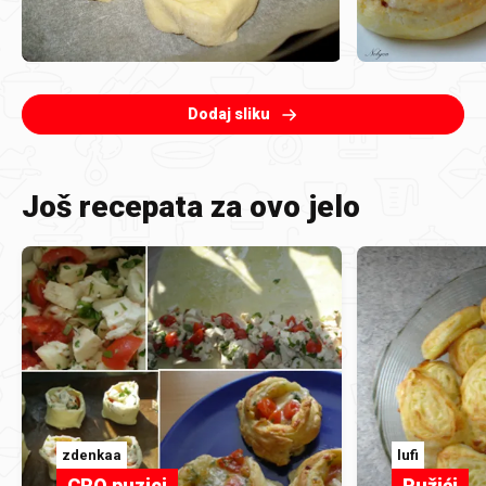
Dodaj sliku
Još recepata za ovo jelo
zdenkaa
lufi
CRO puzici
Pužići