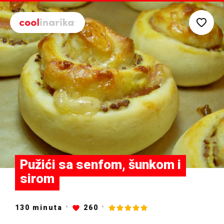
Preskoči na glavni sadržaj
Pužići sa senfom, šunkom i
sirom
130
minuta
260