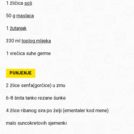
1 žličica
soli
50 g
maslaca
1
žutanjak
330 ml
toplog mlijeka
1 vrečica
suhe germe
PUNJENJE
2 žlice
senfa(gorčice) u zrnu
6-8 šnita
tanko rezane šunke
4 žlice
ribanog sira po želji (ementaler kod mene)
malo
suncokretovih sjemenki