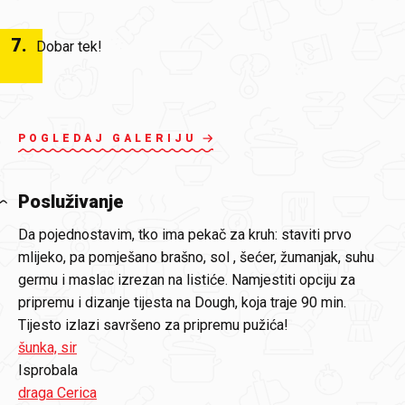
7
.
Dobar tek!
POGLEDAJ GALERIJU
Posluživanje
Da pojednostavim, tko ima pekač za kruh: staviti prvo
mlijeko, pa pomješano brašno, sol , šećer, žumanjak, suhu
germu i maslac izrezan na listiće. Namjestiti opciju za
pripremu i dizanje tijesta na Dough, koja traje 90 min.
Tijesto izlazi savršeno za pripremu pužića!
šunka, sir
Isprobala
draga Cerica