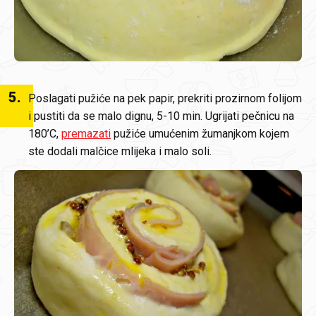
5
.
Poslagati pužiće na pek papir, prekriti prozirnom folijom
i pustiti da se malo dignu, 5-10 min. Ugrijati pečnicu na
180’C,
premazati
pužiće umućenim žumanjkom kojem
ste dodali malčice mlijeka i malo soli.