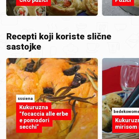
Recepti koji koriste slične
sastojke
sssiena
Kukuruzna
bedekowom
“focaccia alle erbe
e pomodori
Kukuruzn
secchi”
mirisom