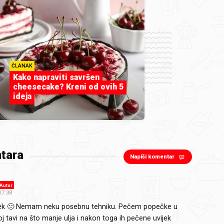
ČLANAK
Kako napraviti savršen
cheesecake? Kreni od ovih 5
ideja
tara
Napiši komentar
Autor
17:38
ek 🙂 Nemam neku posebnu tehniku. Pečem popečke u
j tavi na što manje ulja i nakon toga ih pečene uvijek