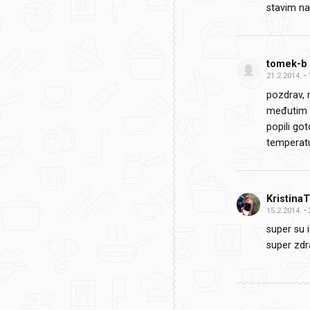
stavim na 
tomek-b
21.2.2014.
pozdrav, 
međutim k
popili got
temperatur
Kristina
15.2.2014.
super su i
super zdra