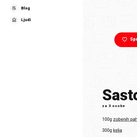
Blog
Ljudi
Sp
Sasto
za
3 osobe
100g
zobenih pah
300g
kelja