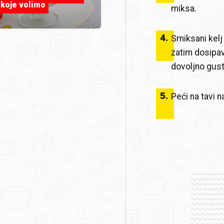
 koje volimo
miksa.
4
.
Smiksani kelj 
zatim dosipa
dovoljno gust
5
.
Peći na tavi n