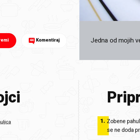
Jedna od mojih v
remi
Komentiraj
44
jci
Prip
1
.
Zobene pahulj
uljica
se ne doda pr