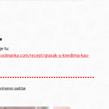
e
je tu:
coolinarika.com/recept/grasak-s-knedlima-kao-
primjeren sadržaj