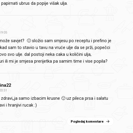
papirnati ubrus da popije višak ulja.
19:05
može savjet? 🙂 složio sam smjesu po receptu i prefino je
ad sam to stavio u tavu na vruće ulje da se prži, popečci
ovo svo ulje. dal postoji neka caka u količini ulja,
i ili mi je smjesa prerijetka pa samim time i vise popila?
Tina22
20:51
 zdravi,,ja samo izbacim krusne 🙂 uz pileca prsa i salatu
vi i hranjivi rucak :)
Pogledaj komentare