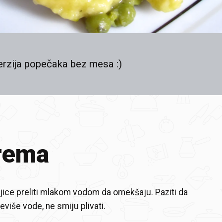
erzija popečaka bez mesa :)
rema
ice preliti mlakom vodom da omekšaju. Paziti da
eviše vode, ne smiju plivati.