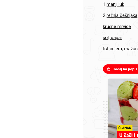
1
manji luk
2
režnja češnjaka
krušne mrvice
sol, papar
list celera, mažur
Dodaj na popis
ČLANAK
U čaši i