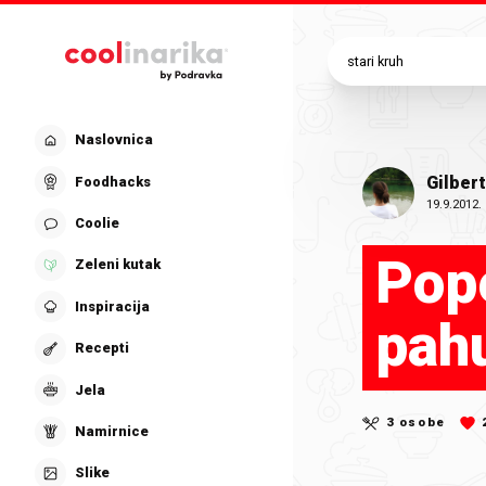
Preskoči na glavni sadržaj
Naslovnica
Gilbert
Foodhacks
19.9.2012.
Coolie
Pope
Zeleni kutak
Inspiracija
pahu
Recepti
Jela
3 osobe
Namirnice
Slike