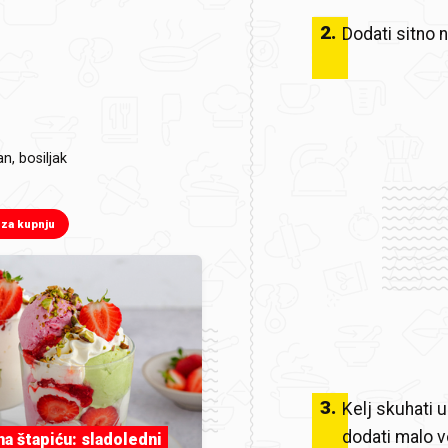
2
.
Dodati sitno n
an, bosiljak
 za kupnju
3
.
Kelj skuhati u
dodati malo vo
 na štapiću: sladoledni