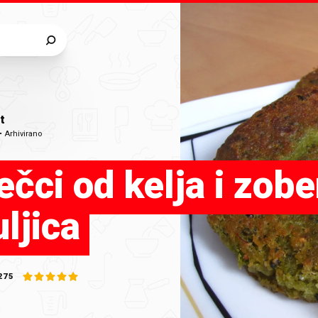
t
•
Arhivirano
čci od kelja i zobe
ljica
275