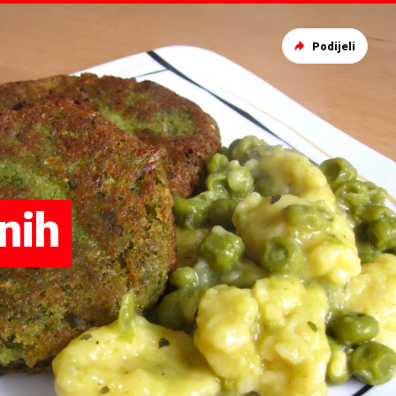
Podijeli
nih