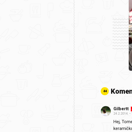
Komen
44
Gilbertt
24.2.2014.
Hej, Tom
keramičko