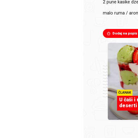
2 pune kasike
dze
malo ruma / aro
Dodaj na popis
ČLANAK
U čaši i
deserti