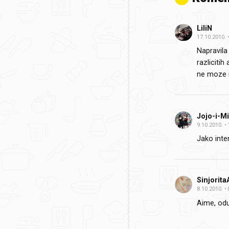
LiliN
17.10.2010.
Napravila
razlicitih
ne moze i
Jojo-i-Mi
9.10.2010.
Jako inte
Sinjorita
8.10.2010.
Aime, odu