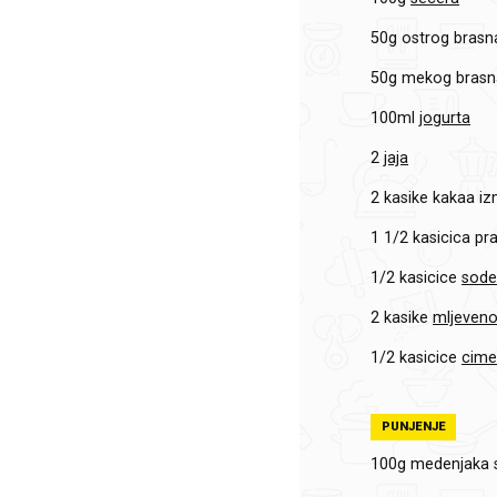
50g
ostrog brasn
50g
mekog brasn
100ml
jogurta
2
jaja
2 kasike
kakaa iz
1 1/2 kasicica
pr
1/2 kasicice
sode
2 kasike
mljeven
1/2 kasicice
cime
PUNJENJE
100g
medenjaka 