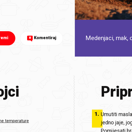
Medenjaci, mak, c
remi
Komentiraj
8
jci
Prip
1
.
Umutiti masla
ne temperature
jedno jaje, jo
Pomijesati br