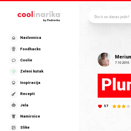
Preskoči na glavni sadržaj
Što ti se danas jede?
Naslovnica
Foodhacks
Meriu
Coolie
7.10.2010.
Zeleni kutak
Pl
Inspiracija
Recepti
Jela
57
Namirnice
Slike