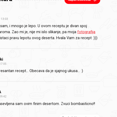
13:03
 sam, i mnogo je lepo. U ovom receptu je divan spoj
 aroma. Zao mi je, nije mi islo slikanje, pa moja
fotografija
staci pravu lepotu ovog deserta. Hvala Vam za recept :)))
ki
17:05
resantan recept… Obecava da je sjajnog ukusa… :)
A
09:42
sevljena sam ovim finim desertom. Zvuci bombasticno!!