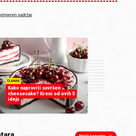
primjeren sadržaj
ČLANAK
Kako napraviti savršen
cheesecake? Kreni od ovih 5
ideja
tara
Napiši komentar