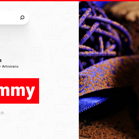
m
•
Arhivirano
ummy