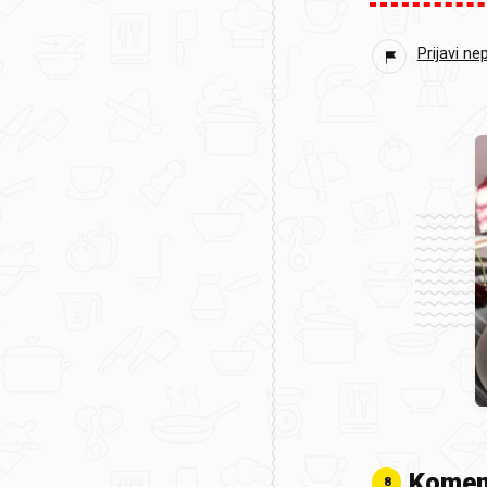
Prijavi ne
Komen
8