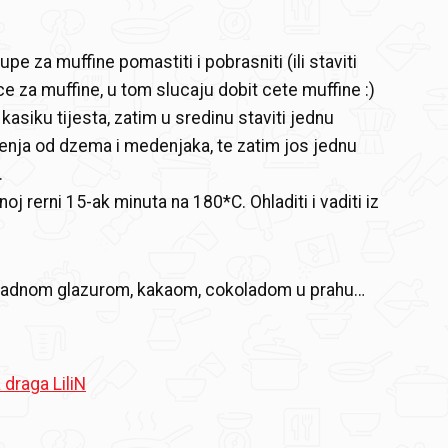
upe za muffine pomastiti i pobrasniti (ili staviti
ce za muffine, u tom slucaju dobit cete muffine :)
u kasiku tijesta, zatim u sredinu staviti jednu
enja od dzema i medenjaka, te zatim jos jednu
.
noj rerni 15-ak minuta na 180*C. Ohladiti i vaditi iz
oladnom glazurom, kakaom, cokoladom u prahu…
 draga LiliN