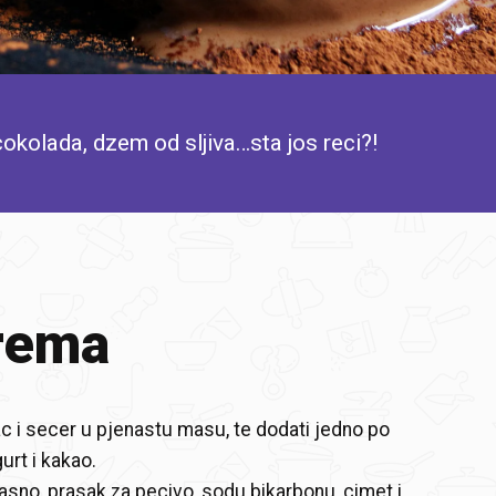
okolada, dzem od sljiva…sta jos reci?!
rema
c i secer u pjenastu masu, te dodati jedno po
gurt i kakao.
asno, prasak za pecivo, sodu bikarbonu, cimet i