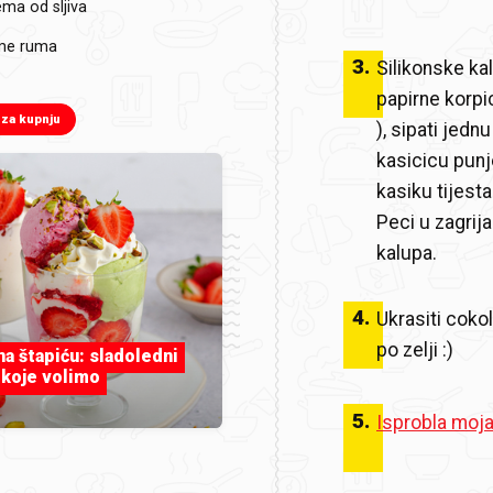
ma od sljiva
me ruma
3
.
Silikonske kal
papirne korpi
 za kupnju
), sipati jedn
kasicicu punj
kasiku tijesta
Peci u zagrija
kalupa.
4
.
Ukrasiti cok
po zelji :)
 na štapiću: sladoledni
 koje volimo
5
.
Isprobla moja