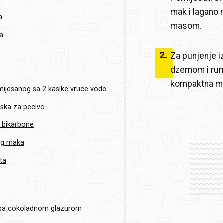
mak i lagano 
a
masom.
a
2
.
Za punjenje i
dzemom i rumo
kompaktna m
mijesanog sa 2 kasike vruce vode
aska za pecivo
 bikarbone
og maka
ta
sa cokoladnom glazurom