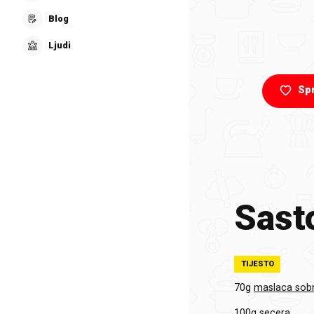
Blog
Ljudi
Sp
Sasto
TIJESTO
70g
maslaca sob
100g
secera