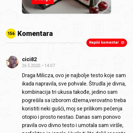
Komentara
156
Napiši komentar
cici82
26.5.2020.
14:07
Draga Milicza, ovo je najbolje testo koje sam
ikada napravila, sve pohvale. Štrudla je divna,
kombinacija tri ukusa takođe, jedino sam
pogrešila sa izborom džema,verovatno treba
koristiti neki gušći, moj se prilikom pečenja
otopio i prosto nestao. Danas sam ponovo
pravila ovo divno testo i umotala sam viršle,