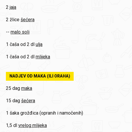
2
jaja
2 žlice
šećera
--
malo soli
1 čaša od 2 dl
ulja
1 čaša od 2 dl
mlijeka
NADJEV OD MAKA (ILI ORAHA)
25 dag
maka
15 dag
šećera
1 šaka
grožđica (opranih i namočenih)
1,5 dl
vrelog mlijeka