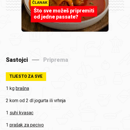
ČLANAK
Što sve možeš pripremiti
od jedne passate?
Sastojci
Priprema
TIJESTO ZA SVE
1 kg
brašna
2 kom od 2 dl
jogurta ili vrhnja
1
suhi kvasac
1
prašak za pecivo