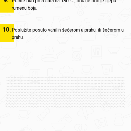
9
.
Pecite oko pola sata na 180°C , dok ne dobije lijepu
rumenu boju.
10
.
Poslužite posuto vanilin šećerom u prahu, ili šećerom u
prahu.