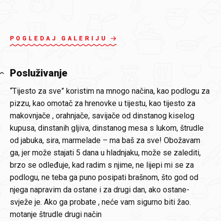
POGLEDAJ GALERIJU
Posluživanje
“Tijesto za sve” koristim na mnogo načina, kao podlogu za
pizzu, kao omotač za hrenovke u tijestu, kao tijesto za
makovnjače , orahnjače, savijače od dinstanog kiselog
kupusa, dinstanih gljiva, dinstanog mesa s lukom, štrudle
od jabuka, sira, marmelade – ma baš za sve! Obožavam
ga, jer može stajati 5 dana u hladnjaku, može se zalediti,
brzo se odleđuje, kad radim s njime, ne lijepi mi se za
podlogu, ne teba ga puno posipati brašnom, što god od
njega napravim da ostane i za drugi dan, ako ostane-
svježe je. Ako ga probate , neće vam sigurno biti žao.
motanje štrudle drugi način