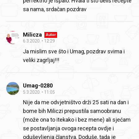
perfektno je ispalo. Hvala ti što deliš recepte
sa nama, srdačan pozdrav
Milicza
Autor
6.3.2020.
12:29
Ja mislim sve što i Umag, pozdrav svima i
veliki zagrljaj!!!
Umag-0280
5.3.2020.
11:05
Nije da me odvjetništvo drži 25 sati na dan i
bome bih Miliczi prepustila samoobranu
(može ona to itekako i bez mene) ali sjećam
se postavljanja ovoga recepta ovdje i
oduševljenja članstva. Doduše, tada je