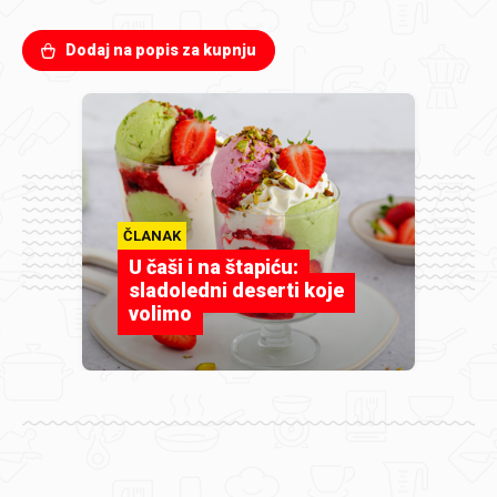
Dodaj na popis za kupnju
ČLANAK
U čaši i na štapiću:
sladoledni deserti koje
volimo