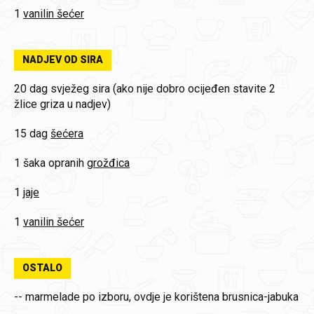
1
vanilin šećer
NADJEV OD SIRA
20 dag
svježeg sira (ako nije dobro ocijeđen stavite 2
žlice griza u nadjev)
15 dag
šećera
1 šaka opranih
grožđica
1
jaje
1
vanilin šećer
OSTALO
--
marmelade po izboru, ovdje je korištena brusnica-jabuka