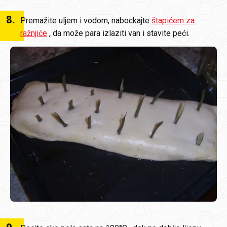
8
.
Premažite uljem i vodom, nabockajte
štapićem za
ražnjiće
, da može para izlaziti van i stavite peći.