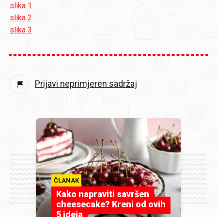
slika 1
slika 2
slika 3
Prijavi neprimjeren sadržaj
ČLANAK
Kako napraviti savršen
cheesecake? Kreni od ovih
5 ideja