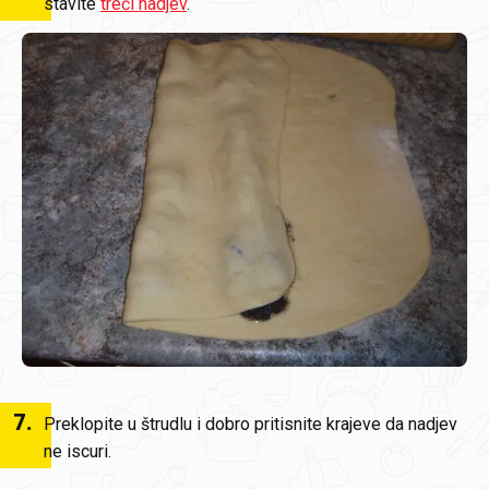
stavite
treći nadjev
.
7
.
Preklopite u štrudlu i dobro pritisnite krajeve da nadjev
ne iscuri.