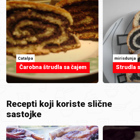
Catalpa
mirisdunja
Čarobna štrudla sa čajem
Strudla
Recepti koji koriste slične
sastojke