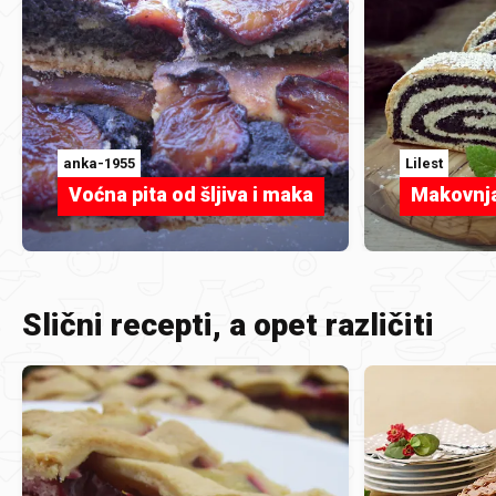
anka-1955
Lilest
Voćna pita od šljiva i maka
Makovnj
Slični recepti, a opet različiti