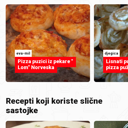
eva-mil
djegica
Pizza puzici iz pekare "
Lisnati p
Lom" Norveska
pizza puž
Recepti koji koriste slične
sastojke