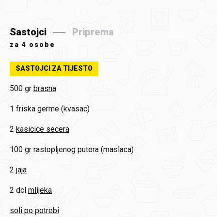
Sastojci
Priprema
za
4 osobe
SASTOJCI ZA TIJESTO
500 gr
brasna
1
friska germe (kvasac)
2
kasicice secera
100 gr
rastopljenog putera (maslaca)
2
jaja
2 dcl
mlijeka
soli po potrebi