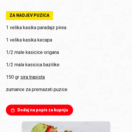
ZA NADJEV PUZICA
1
velika kasika paradajz pirea
1
velika kasika kecapa
1/2
male kasicice origana
1/2
mala kasicica bazilike
150 gr
sira trapista
zumance za premazati puzice
Dodaj na popis za kupnju