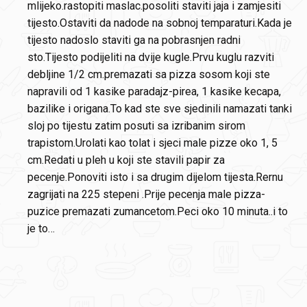
mlijeko.rastopiti maslac.posoliti staviti jaja i zamjesiti
tijesto.Ostaviti da nadode na sobnoj temparaturi.Kada je
tijesto nadoslo staviti ga na pobrasnjen radni
sto.Tijesto podijeliti na dvije kugle.Prvu kuglu razviti
debljine 1/2 cm.premazati sa pizza sosom koji ste
napravili od 1 kasike paradajz-pirea, 1 kasike kecapa,
bazilike i origana.To kad ste sve sjedinili namazati tanki
sloj po tijestu zatim posuti sa izribanim sirom
trapistom.Urolati kao tolat i sjeci male pizze oko 1, 5
cm.Redati u pleh u koji ste stavili papir za
pecenje.Ponoviti isto i sa drugim dijelom tijesta.Rernu
zagrijati na 225 stepeni .Prije pecenja male pizza-
puzice premazati zumancetom.Peci oko 10 minuta..i to
je to…