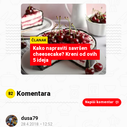
ČLANAK
Kako napraviti savršen
cheesecake? Kreni od ovih
5 ideja
Komentara
82
Napiši komentar
dusa79
28.4.2018.
12:52