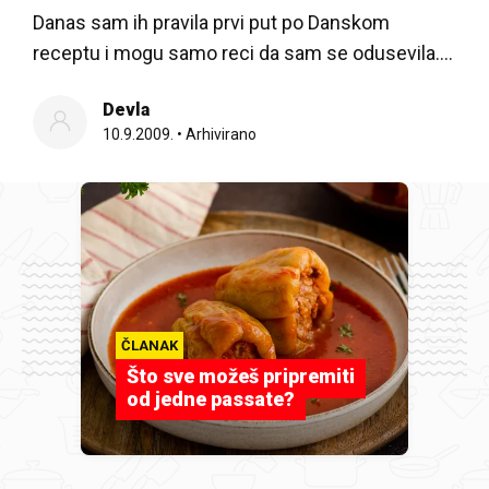
Danas sam ih pravila prvi put po Danskom
receptu i mogu samo reci da sam se odusevila….
Devla
10.9.2009.
•
Arhivirano
ČLANAK
Što sve možeš pripremiti
od jedne passate?