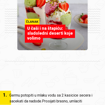
ČLANAK
U čaši i na štapiću:
sladoledni deserti koje
volimo
1
.
Germu potopiti u mlaku vodu sa 2 kasicice secera i
sacekati da nadode.Prosijati brasno, umlaciti