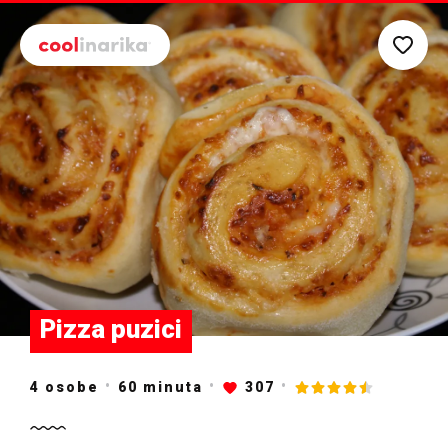
Preskoči na glavni sadržaj
Pizza puzici
4 osobe
60
minuta
307