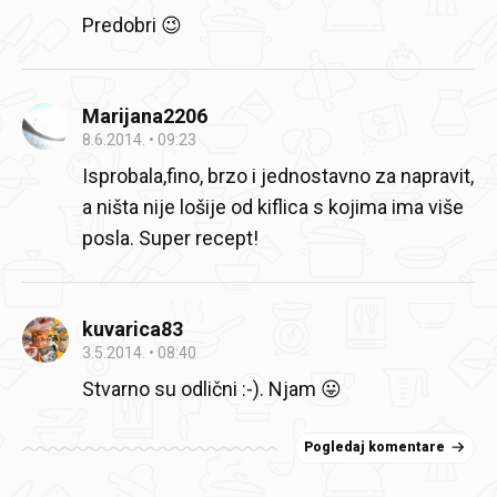
Predobri 😉
Marijana2206
8.6.2014.
09:23
Isprobala,fino, brzo i jednostavno za napravit,
a ništa nije lošije od kiflica s kojima ima više
posla. Super recept!
kuvarica83
3.5.2014.
08:40
Stvarno su odlični :-). Njam 😛
Pogledaj komentare