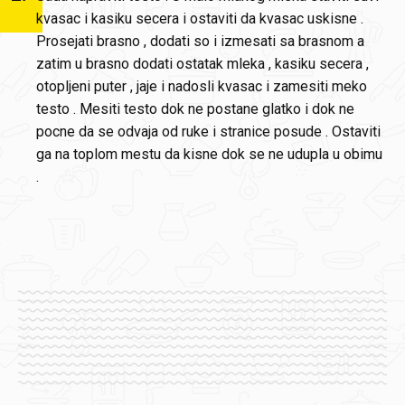
kvasac i kasiku secera i ostaviti da kvasac uskisne .
Prosejati brasno , dodati so i izmesati sa brasnom a
zatim u brasno dodati ostatak mleka , kasiku secera ,
otopljeni puter , jaje i nadosli kvasac i zamesiti meko
testo . Mesiti testo dok ne postane glatko i dok ne
pocne da se odvaja od ruke i stranice posude . Ostaviti
ga na toplom mestu da kisne dok se ne udupla u obimu
.