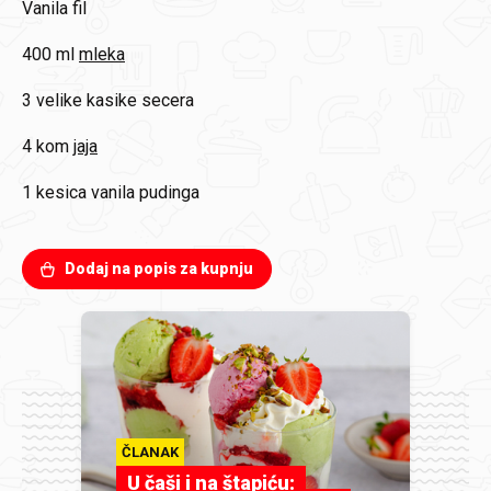
Vanila fil
400 ml
mleka
3
velike kasike secera
4 kom
jaja
1
kesica vanila pudinga
Dodaj na popis za kupnju
ČLANAK
U čaši i na štapiću: