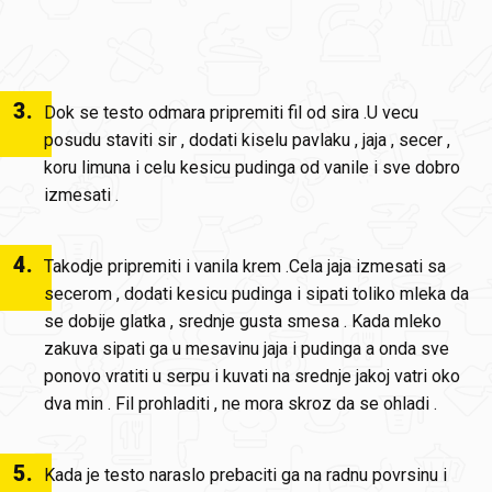
3
.
Dok se testo odmara pripremiti fil od sira .U vecu
posudu staviti sir , dodati kiselu pavlaku , jaja , secer ,
koru limuna i celu kesicu pudinga od vanile i sve dobro
izmesati .
4
.
Takodje pripremiti i vanila krem .Cela jaja izmesati sa
secerom , dodati kesicu pudinga i sipati toliko mleka da
se dobije glatka , srednje gusta smesa . Kada mleko
zakuva sipati ga u mesavinu jaja i pudinga a onda sve
ponovo vratiti u serpu i kuvati na srednje jakoj vatri oko
dva min . Fil prohladiti , ne mora skroz da se ohladi .
5
.
Kada je testo naraslo prebaciti ga na radnu povrsinu i