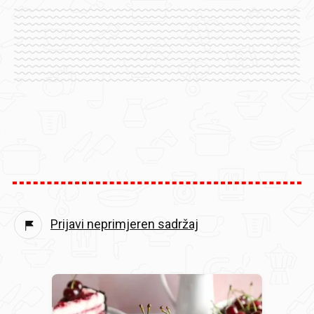
Prijavi neprimjeren sadržaj