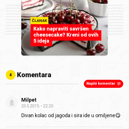
ČLANAK
Kako napraviti savršen
cheesecake? Kreni od ovih
5 ideja
Komentara
4
Napiši komentar
Milpet
20.5.2015.
22:20
Divan kolac od jagoda i sira ide u omiljene😋