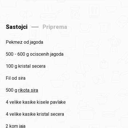
Sastojci
Priprema
Pekmez od jagoda
500 - 600 g
ociscenih jagoda
100 g
kristal secera
Fil od sira
500 g
rikota sira
4
velike kasike kisele pavlake
4
velike kasike kristal secera
2 kom
jaja