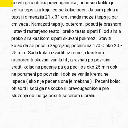
razviti ga u obliku pravougaonika , odnosno koliko je
velika tepsija u kojoj ce se kolac peci . Ja sam pekla u
tepsiji dimenzija 21 x 31 cm , mada moze i tepsija par
cm veca . Namazati tepsiju puterom , posuti je brasnom
i staviti rastanjeno testo , preko testa sipati fil od sira a
preko sira kasikom sipati skuvani pekmez . Staviti
kolac da se pece u zagrejanoj pecnici na 170 C oko 20 -
25 min . Sada kolac izvaditi iz rerne , i kasikom
rasporediti skuvani vanila fil , izravnati po povrsini i
vratiti kolac na pecenje pa ga peci jos oko 25 min dok
ne porumeni po povrsini i dok se vanila krema ne
ispece ( ako nije pecena ona je mekana ) . Peceni kolac
ohladiti i seci ga na kocke ili pravougaonike a pre
sluzenja obilno ga posuti secerom u prahu .