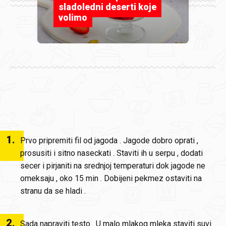
sladoledni deserti koje
volimo
1
.
Prvo pripremiti fil od jagoda . Jagode dobro oprati ,
prosusiti i sitno naseckati . Staviti ih u serpu , dodati
secer i pirjaniti na srednjoj temperaturi dok jagode ne
omeksaju , oko 15 min . Dobijeni pekmez ostaviti na
stranu da se hladi .
2
.
Sada napraviti testo . U malo mlakog mleka staviti suvi