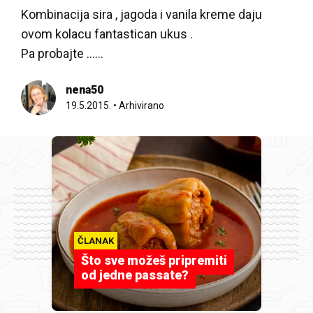
Kombinacija sira , jagoda i vanila kreme daju
ovom kolacu fantastican ukus .
Pa probajte ......
nena50
19.5.2015.
•
Arhivirano
ČLANAK
Što sve možeš pripremiti
od jedne passate?