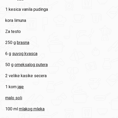
1
kesica vanila pudinga
kora limuna
Za testo
250 g
brasna
6 g
suvog kvasca
50 g
omeksalog putera
2
velike kasike secera
1 kom
jaje
malo soli
100 ml
mlakog mleka