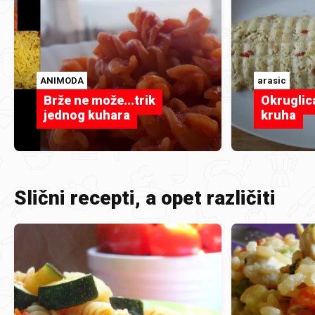
ANIMODA
arasic
Brže ne može...trik
Okruglic
jednog kuhara
kruha
Slični recepti, a opet različiti