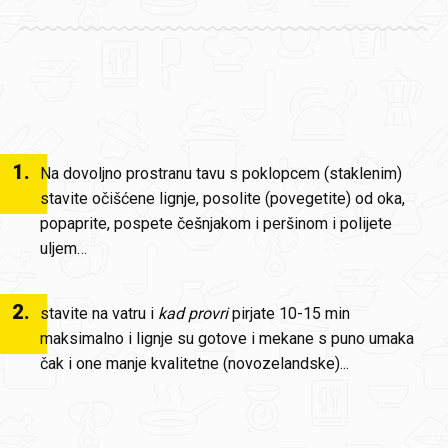
1
.
Na dovoljno prostranu tavu s poklopcem (staklenim)
stavite očišćene lignje, posolite (povegetite) od oka,
popaprite, pospete češnjakom i peršinom i polijete
uljem…
2
.
stavite na vatru i
kad provri
pirjate 10-15 min
maksimalno i lignje su gotove i mekane s puno umaka
čak i one manje kvalitetne (novozelandske)...