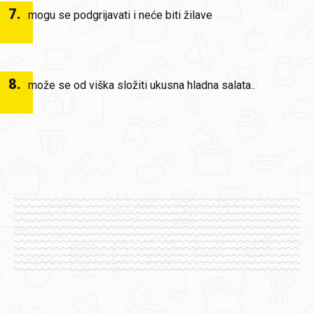
7
.
mogu se podgrijavati i neće biti žilave
8
.
može se od viška složiti ukusna hladna salata..