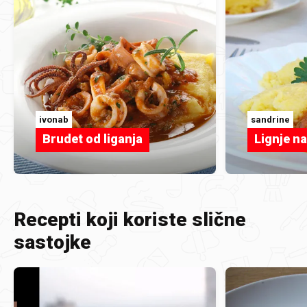
ivonab
sandrine
Brudet od liganja
Lignje n
Recepti koji koriste slične
sastojke