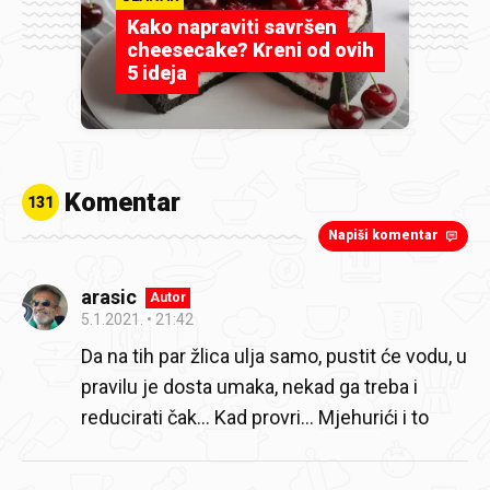
Kako napraviti savršen
cheesecake? Kreni od ovih
5 ideja
Komentar
131
Napiši komentar
arasic
Autor
5.1.2021.
21:42
Da na tih par žlica ulja samo, pustit će vodu, u
pravilu je dosta umaka, nekad ga treba i
reducirati čak... Kad provri... Mjehurići i to