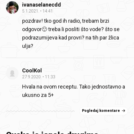
ivanaselanecdd
5.1.2021.
14:41
pozdrav! tko god ih radio, trebam brzi
odgovor🙂 treba li posliti što vode? što se
podrazumijeva kad provri? na tih par žlica
ulja?
CoolKol
27.9.2020.
11:33
Hvala na ovom receptu. Tako jednostavno a
ukusno za 5+
Pogledaj komentare