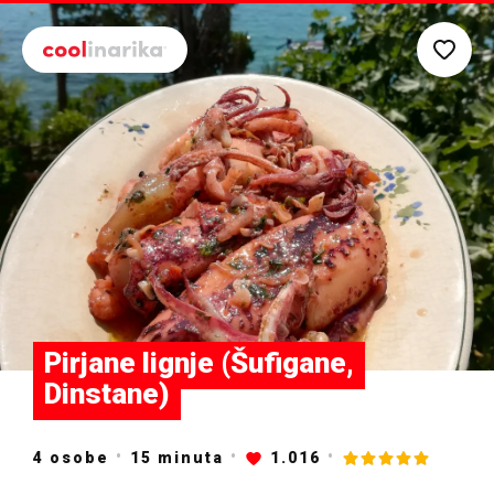
Preskoči na glavni sadržaj
Pirjane lignje (Šufigane,
Dinstane)
4 osobe
15
minuta
1.016