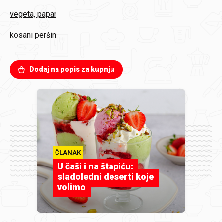
vegeta, papar
kosani peršin
Dodaj na popis za kupnju
ČLANAK
U čaši i na štapiću:
sladoledni deserti koje
volimo