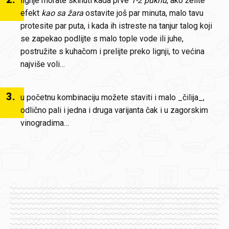
lignje morate skinuti kada prve
1-2 puknu
, ako želite
efekt
kao sa žara
ostavite još par minuta, malo tavu
protesite par puta, i kada ih istreste na tanjur talog koji
se zapekao podlijte s malo tople vode ili juhe,
postružite s kuhačom i prelijte preko lignji, to većina
najviše voli…
3
.
u početnu kombinaciju možete staviti i malo _čilija_,
odlično pali i jedna i druga varijanta čak i u zagorskim
vinogradima…