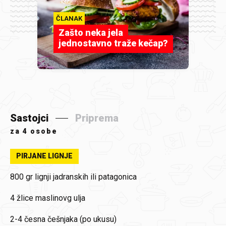
ČLANAK
Zašto neka jela
jednostavno traže kečap?
Sastojci
Priprema
za
4 osobe
PIRJANE LIGNJE
800 gr
lignji jadranskih ili patagonica
4 žlice
maslinovg ulja
2-4 česna
češnjaka (po ukusu)