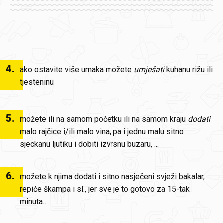
4
.
ako ostavite više umaka možete
umješati
kuhanu rižu ili
tjesteninu
5
.
možete ili na samom početku ili na samom kraju
dodati
malo rajčice i/ili malo vina, pa i jednu malu sitno
sjeckanu ljutiku i dobiti izvrsnu buzaru, ...
6
.
možete k njima dodati i sitno nasječeni svježi bakalar,
repiće škampa i sl., jer sve je to gotovo za 15-tak
minuta…