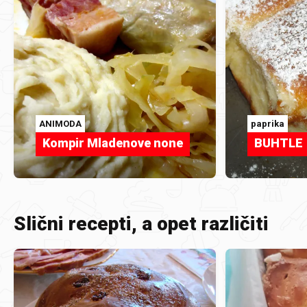
ANIMODA
paprika
Kompir Mladenove none
BUHTLE
Slični recepti, a opet različiti