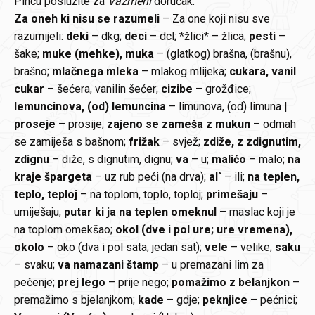
Pincu poslužite za
Vazmeni
doručak.
Za oneh ki nisu se razumeli
– Za one koji nisu sve
razumijeli:
deki
– dkg;
deci
– dcl; *žlici* – žlica;
pesti
–
šake;
muke (mehke), muka
– (glatkog) brašna, (brašnu),
brašno;
mlačnega mleka
– mlakog mlijeka;
cukara, vanil
cukar
– šećera, vanilin šećer;
cizibe
– grožđice;
lemuncinova, (od) lemuncina
– limunova, (od) limuna |
proseje
– prosije;
zajeno se zameša z mukun
– odmah
se zamiješa s bašnom;
frižak
– svjež;
zdiže, z zdignutim,
zdignu
– diže, s dignutim, dignu;
va
– u;
malićo
– malo;
na
kraje špargeta
– uz rub peći (na drva);
al`
– ili;
na teplen,
teplo, teploj
– na toplom, toplo, toploj;
primešaju
–
umiješaju;
putar ki ja na teplen omeknul
– maslac koji je
na toplom omekšao;
okol (dve i pol ure; ure vremena),
okolo
– oko (dva i pol sata; jedan sat);
vele
– velike;
saku
– svaku;
va namazani štamp
– u premazani lim za
pečenje;
prej lego
– prije nego;
pomažimo z belanjkon
–
premažimo s bjelanjkom;
kade
– gdje;
peknjice
– pećnici;