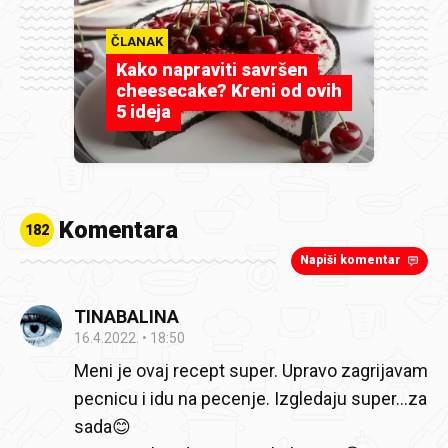
ČLANAK
Kako napraviti savršen
cheesecake? Kreni od ovih
5 ideja
Komentara
182
Napiši komentar
TINABALINA
16.4.2022.
18:50
Meni je ovaj recept super. Upravo zagrijavam
pecnicu i idu na pecenje. Izgledaju super...za
sada😊