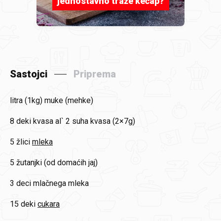
jednostavno traže kečap?
Sastojci
Priprema
litra (1kg)
muke (mehke)
8 deki
kvasa al` 2 suha kvasa (2×7g)
5 žlici
mleka
5
žutanjki (od domaćih jaj)
3 deci
mlačnega mleka
15 deki
cukara