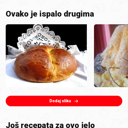
Ovako je ispalo drugima
Dodaj sliku
Još recepata za ovo jelo