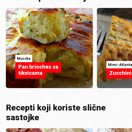
Mucika
Mimi-Atlant
Pan brioches sa
tikvicama
Zucchini
Recepti koji koriste slične
sastojke