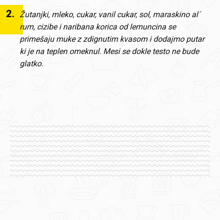
2
.
Žutanjki, mleko, cukar, vanil cukar, sol, maraskino al´
rum, cizibe i naribana korica od lemuncina se
primešaju muke z zdignutim kvasom i dodajmo putar
ki je na teplen omeknul. Mesi se dokle testo ne bude
glatko.