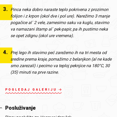
3
.
Pinca neka dobro naraste teplo pokrivena z prozirnon
folijon i z krpon (okol dve i pol ure). Narežimo 3 manje
pogačice al´ 2 vele, zamesimo saku va kuglu, stavimo
va namazani štamp al´ pek-papir, pa ih pustimo neka
se opet zdignu (okol ure vremena).
4
.
Prej lego ih stavimo peć zarežemo ih na tri mesta od
sredine prema kraje, pomažimo z belanjkon (al ne kade
smo zarezali) i pecimo va teploj peknjice na 180°C, 30
(35) minuti na prve razine.
POGLEDAJ GALERIJU
Posluživanje