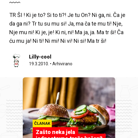
TR ŠI ! Ki je to? Si to ti?! Je tu On? Ni ga, ni. Ča je
da ga ni? Tr tu su mu si! Ja, ma ča te mu ti! Nje,
Nje mu ni! Ki je, je! Ki ni, ni! Ma ja, ja. Ma tr ši! Ča
ću mu ja! Ni ti! Ni mi! Ni vi! Ni si! Ma tr ši!
Lilly-cool
19.3.2010.
•
Arhivirano
ČLANAK
Zašto neka jela