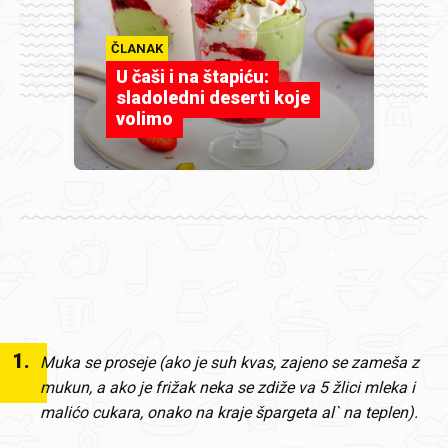
ČLANAK
U čaši i na štapiću:
sladoledni deserti koje
volimo
1
.
Muka se proseje (ako je suh kvas, zajeno se zameša z
mukun, a ako je frižak neka se zdiže va 5 žlici mleka i
malićo cukara, onako na kraje špargeta al` na teplen).