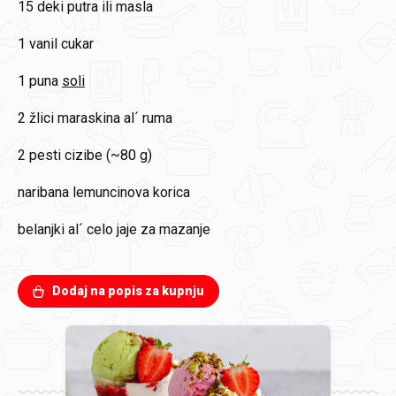
15 deki
putra ili masla
1
vanil cukar
1 puna
soli
2 žlici
maraskina al´ ruma
2 pesti
cizibe (~80 g)
naribana lemuncinova korica
belanjki al´ celo jaje za mazanje
Dodaj na popis za kupnju