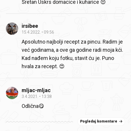
Sretan Uskrs domacice i kuharice 😍
irsibee
15.4.2022.
09:56
Apsolutno najbolji recept za pincu. Radim je
već godinama, a ove ga godine radi moja kći.
Kad nađem koju fotku, stavit ću je. Puno
hvala za recept. 😍
mljac-mljac
3.4.2021.
13:38
Odlična😋
Pogledaj komentare