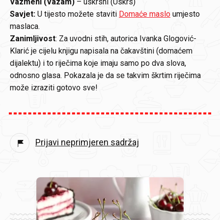
Vazmeni (Vazám)
– uskrsni (Uskrs)
Savjet:
U tijesto možete staviti
Domaće maslo
umjesto
maslaca.
Zanimljivost
: Za uvodni stih, autorica Ivanka Glogović-
Klarić je cijelu knjigu napisala na čakavštini (domaćem
dijalektu) i to riječima koje imaju samo po dva slova,
odnosno glasa. Pokazala je da se takvim škrtim riječima
može izraziti gotovo sve!
Prijavi neprimjeren sadržaj