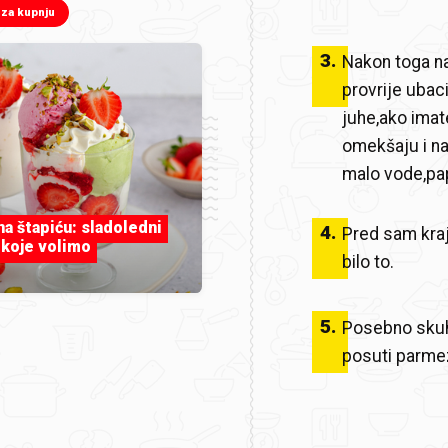
 za kupnju
3
.
Nakon toga na
provrije ubaci
juhe,ako imat
omekšaju i nas
malo vode,papr
 na štapiću: sladoledni
4
.
Pred sam kraj 
 koje volimo
bilo to.
5
.
Posebno skuhat
posuti parm