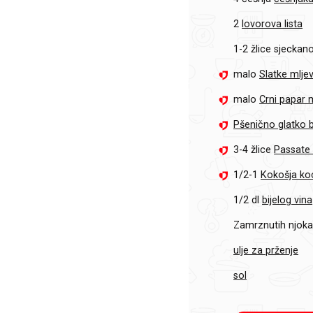
2
lovorova lista
1-2 žlice
sjeckano
malo
Slatke mlje
malo
Crni papar 
Pšenično glatko 
3-4 žlice
Passate
1/2-1
Kokošja ko
1/2 dl
bijelog vina
Zamrznutih njoka
ulje za prženje
sol