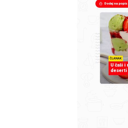
Dodaj na popis
ČLANAK
U čaši i
deserti