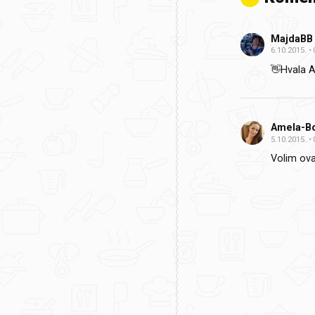
MajdaBB
6.10.2015.
👋Hvala A
Amela-B
5.10.2015.
Volim ova