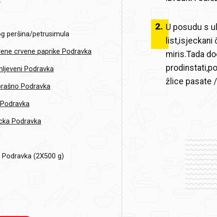
2
.
U posudu s ul
g peršina/petrusimula
list,isjeckani
vene crvene paprike Podravka
miris.Tada do
prodinstati,p
mljeveni Podravka
žlice pasate /
brašno Podravka
 Podravka
cka Podravka
 Podravka (2X500 g)