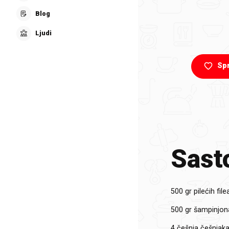
Blog
Ljudi
Sp
Sasto
500 gr
pilećih file
500 gr
šampinjona
4 češnja
češnjak