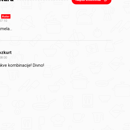
Autor
07:10
mela...
ozkurt
08:00
kve kombinacije! Divno!