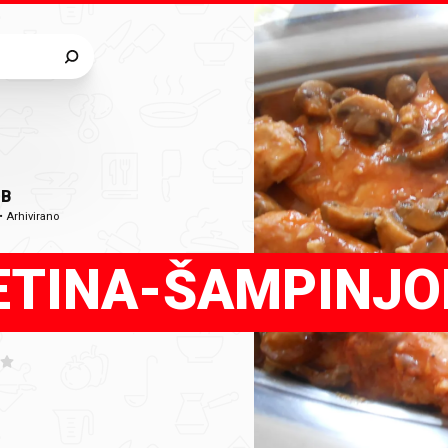
BB
•
Arhivirano
ETINA-ŠAMPINJO