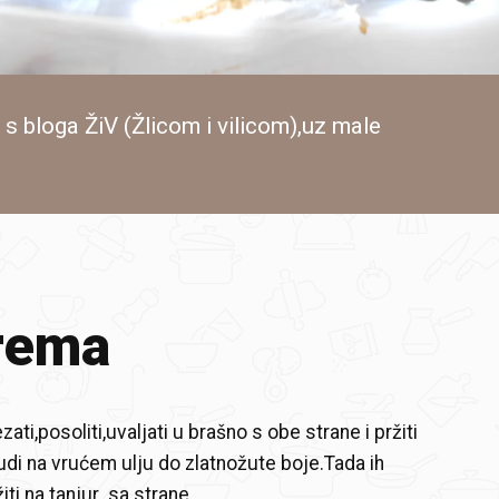
 s bloga ŽiV (Žlicom i vilicom),uz male
rema
ezati,posoliti,uvaljati u brašno s obe strane i pržiti
udi na vrućem ulju do zlatnožute boje.Tada ih
žiti na tanjur sa strane.