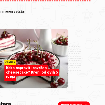
primjeren sadržaj
ČLANAK
Kako napraviti savršen
cheesecake? Kreni od ovih 5
ideja
tara
Napiši komentar