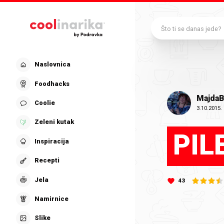
Preskoči na glavni sadržaj
Što ti se danas jede?
Naslovnica
Foodhacks
Majda
Coolie
3.10.2015.
Zeleni kutak
PIL
Inspiracija
Recepti
Jela
43
Namirnice
Slike