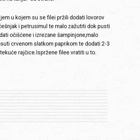
jem u kojem su se filei pržili dodati lovorov
 češnjak i petrusimul te malo zažutiti dok pusti
dati očišćene i izrezane šampinjone,malo
osuti crvenom slatkom paprikom te dodati 2-3
tekuće rajčice.Ispržene filee vratiti u to.