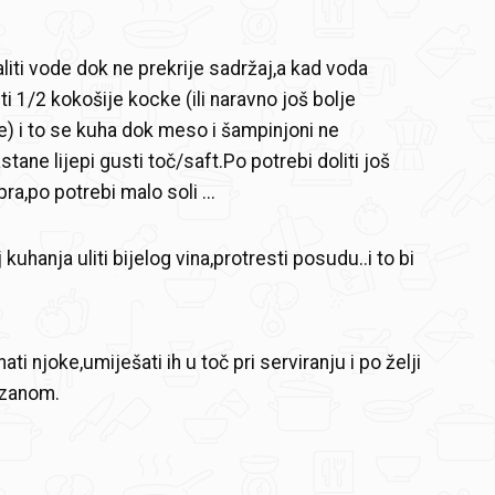
liti vode dok ne prekrije sadržaj,a kad voda
ti 1/2 kokošije kocke (ili naravno još bolje
e) i to se kuha dok meso i šampinjoni ne
tane lijepi gusti toč/saft.Po potrebi doliti još
a,po potrebi malo soli ...
kuhanja uliti bijelog vina,protresti posudu..i to bi
i njoke,umiješati ih u toč pri serviranju i po želji
ezanom.