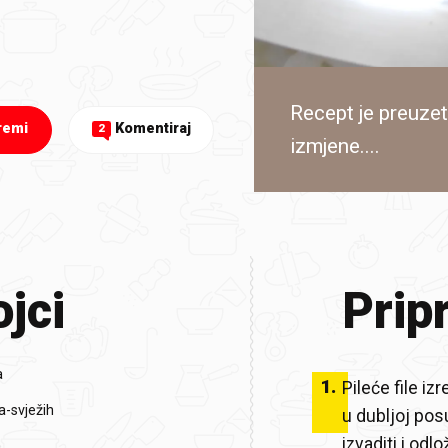
Recept je preuzet
remi
Komentiraj
2
izmjene....
jci
Prip
a
1
.
Pileće file izr
-svježih
u dubljoj pos
izvaditi i odlo
a