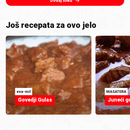
Dodaj sliku
Još recepata za ovo jelo
eva-mil
MASATERA
Govedji Gulas
Juneći g