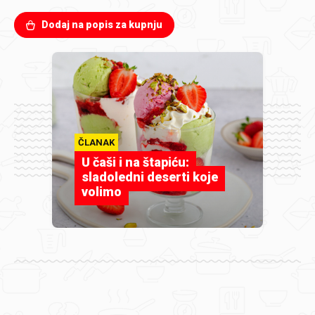
Dodaj na popis za kupnju
ČLANAK
U čaši i na štapiću:
sladoledni deserti koje
volimo