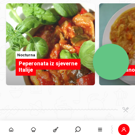
Nocturna
vitriola
Peperonata iz sjeverne
Italije
Dinstano