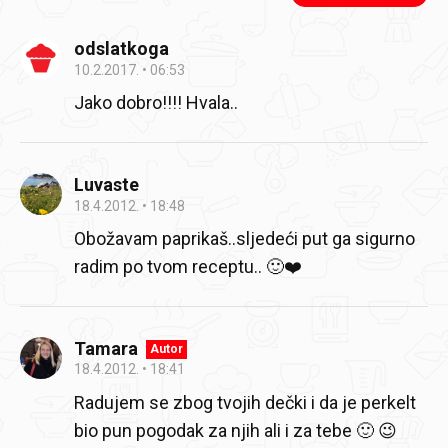
odslatkoga
10.2.2017.
06:53
Jako dobro!!!! Hvala..
Luvaste
18.4.2012.
18:48
Obožavam paprikaš..sljedeći put ga sigurno
radim po tvom receptu.. 🙂❤️
Tamara
Autor
18.4.2012.
18:41
Radujem se zbog tvojih dečki i da je perkelt
bio pun pogodak za njih ali i za tebe 🙂 😉