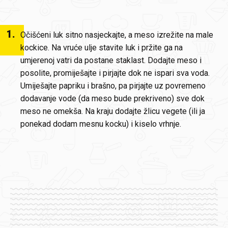
1
.
Očišćeni luk sitno nasjeckajte, a meso izrežite na male
kockice. Na vruće ulje stavite luk i pržite ga na
umjerenoj vatri da postane staklast. Dodajte meso i
posolite, promiješajte i pirjajte dok ne ispari sva voda.
Umiješajte papriku i brašno, pa pirjajte uz povremeno
dodavanje vode (da meso bude prekriveno) sve dok
meso ne omekša. Na kraju dodajte žlicu vegete (ili ja
ponekad dodam mesnu kocku) i kiselo vrhnje.