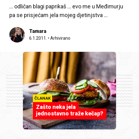
... odličan blagi paprikaš ... evo me u Međimurju
pa se prisjećam jela mojeg djetinjstva ...
Tamara
6.1.2011.
•
Arhivirano
ČLANAK
Zašto neka jela
jednostavno traže kečap?