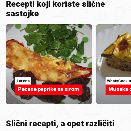
Recepti koji koriste slične
sastojke
Lorena
WhatsCooki
Pecene paprike sa sirom
Musaka o
Slični recepti, a opet različiti