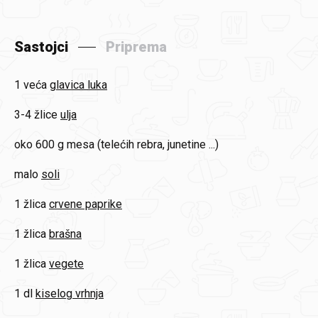
Sastojci
Priprema
1 veća
glavica luka
3-4 žlice
ulja
oko 600 g
mesa (telećih rebra, junetine ...)
malo
soli
1 žlica
crvene paprike
1 žlica
brašna
1 žlica
vegete
1 dl
kiselog vrhnja