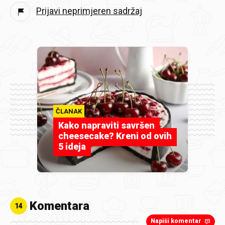
Prijavi neprimjeren sadržaj
ČLANAK
Kako napraviti savršen
cheesecake? Kreni od ovih
5 ideja
Komentara
14
Napiši komentar