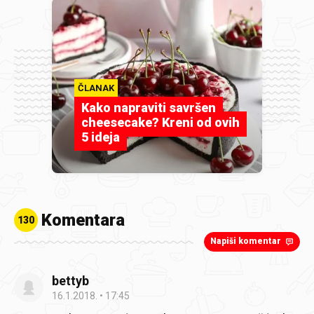
ČLANAK
Kako napraviti savršen
cheesecake? Kreni od ovih
5 ideja
Komentara
130
Napiši komentar
bettyb
16.1.2018.
17:45