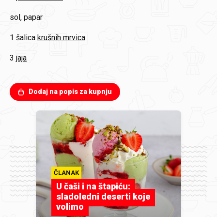
sol, papar
1 šalica
krušnih mrvica
3
jaja
Dodaj na popis za kupnju
ČLANAK
U čaši i na štapiću:
sladoledni deserti koje
volimo