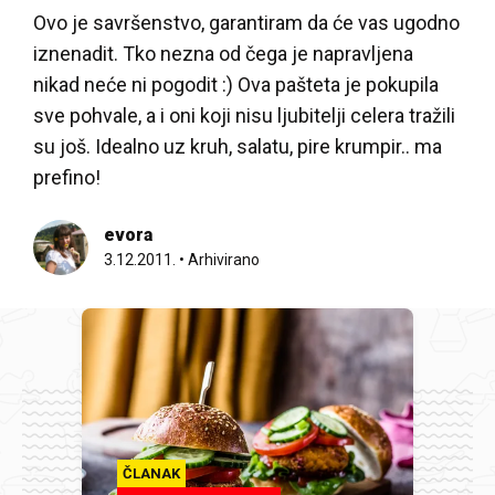
Ovo je savršenstvo, garantiram da će vas ugodno
iznenadit. Tko nezna od čega je napravljena
nikad neće ni pogodit :) Ova pašteta je pokupila
sve pohvale, a i oni koji nisu ljubitelji celera tražili
su još. Idealno uz kruh, salatu, pire krumpir.. ma
prefino!
evora
3.12.2011.
•
Arhivirano
ČLANAK