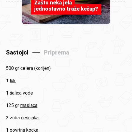
Zašto neka jela
jednostavno traže kečap?
Sastojci
Priprema
500 gr
celera (korijen)
1
luk
1 šalica
vode
125 gr
maslaca
2 zuba
češnjaka
1
povrtna kocka