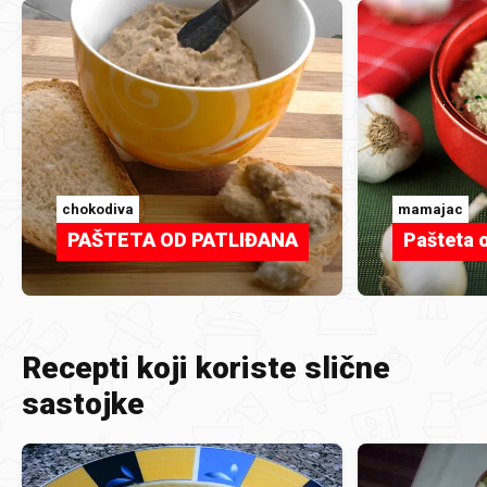
chokodiva
mamajac
PAŠTETA OD PATLIĐANA
Pašteta 
Recepti koji koriste slične
sastojke