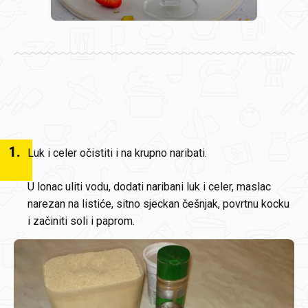
1
.
Luk i celer očistiti i na krupno naribati.
U lonac uliti vodu, dodati naribani luk i celer, maslac
narezan na listiće, sitno sjeckan češnjak, povrtnu kocku
i začiniti soli i paprom.