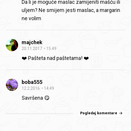
Da li je moguće maslac zamijeniti mašću ili
uljem? Ne smijem jesti maslac, a margarin
ne volim
majchek
20.11.2017.
15:49
❤️ Pašteta nad paštetama! ❤️
boba555
12.2.2016.
14:49
Savršena 😋
Pogledaj komentare