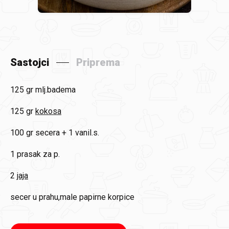
Sastojci
Priprema
125 gr
mlj.badema
125 gr
kokosa
100 gr
secera + 1 vanil.s.
1
prasak za p.
2
jaja
secer
u prahu,male papirne korpice