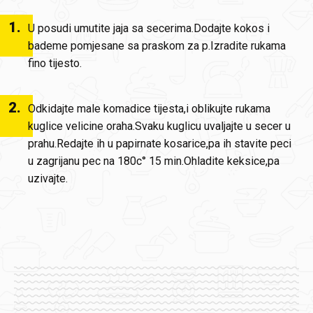
1
.
U posudi umutite jaja sa secerima.Dodajte kokos i
bademe pomjesane sa praskom za p.Izradite rukama
fino tijesto.
2
.
Odkidajte male komadice tijesta,i oblikujte rukama
kuglice velicine oraha.Svaku kuglicu uvaljajte u secer u
prahu.Redajte ih u papirnate kosarice,pa ih stavite peci
u zagrijanu pec na 180c° 15 min.Ohladite keksice,pa
uzivajte.