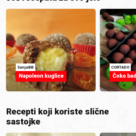
SanjaBB
CORTADO
Napoleon kuglice
Čoko bad
Recepti koji koriste slične
sastojke