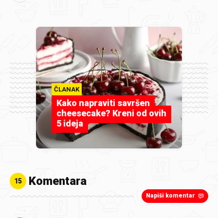
ČLANAK
Kako napraviti savršen
cheesecake? Kreni od ovih
5 ideja
Komentara
15
Napiši komentar