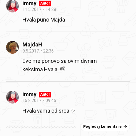
immy
Autor
11.5.2017.
14:28
Hvala puno Majda
MajdaH
9.5.2017.
22:36
Evo me ponovo sa ovim divnim
keksima.Hvala .👋
immy
Autor
15.2.2017.
09:45
Hvala vama od srca ♡
Pogledaj komentare