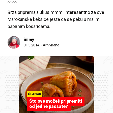
Brza priprema,a ukus mmm..interesantno za ove
Marokanske keksice jeste da se peku u malim
papirnim kosaricama.
immy
31.8.2014.
•
Arhivirano
ČLANAK
Što sve možeš pripremiti
od jedne passate?