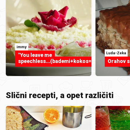
immy
Luda-Zeka
"You leave me
speechless...(bademi+kokos=RAFFAELLO)!"
Orahov 
Slični recepti, a opet različiti