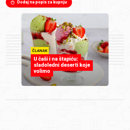
Dodaj na popis za kupnju
ČLANAK
U čaši i na štapiću:
sladoledni deserti koje
volimo