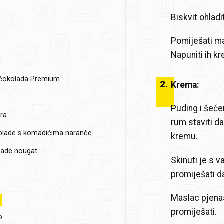
Biskvit ohladit
Pomiješati ma
Napuniti ih k
 čokolada Premium
2
.
Krema:
Puding i šećer
ra
rum staviti da
lade s komadićima naranče
kremu.
lade nougat
Skinuti je s v
promiješati d
Maslac pjenas
promiješati.
o