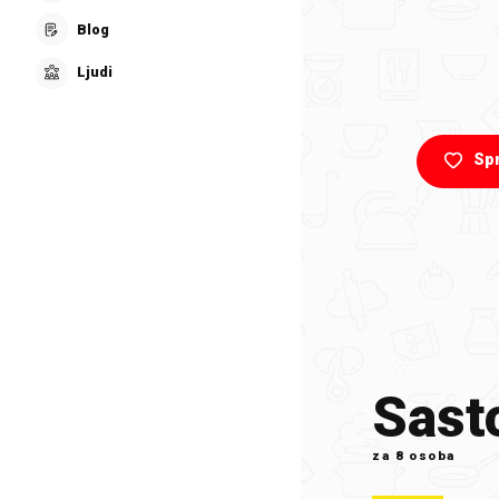
Blog
Ljudi
Sp
Sasto
za
8 osoba