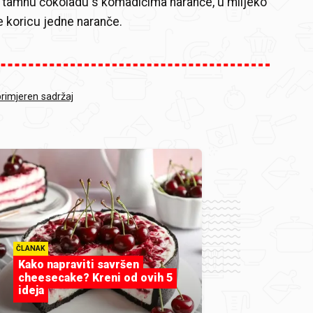
 tamnu čokoladu s komadićima naranče, u mlijeko
te koricu jedne naranče.
primjeren sadržaj
ČLANAK
Kako napraviti savršen
cheesecake? Kreni od ovih 5
ideja