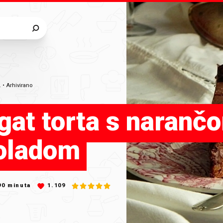
.
•
Arhivirano
at torta s narančo
oladom
90
minuta
1.109