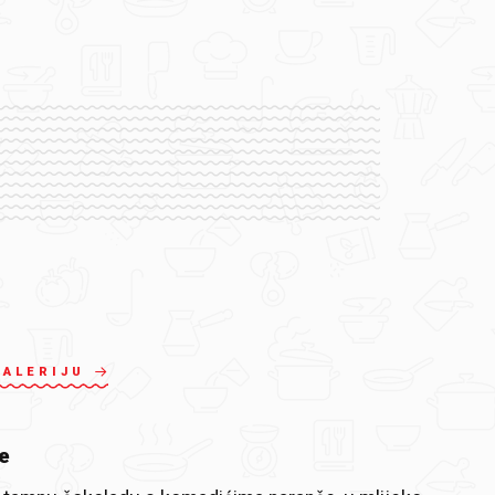
GALERIJU
e