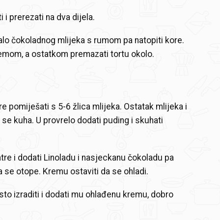
i i prerezati na dva dijela.
lo čokoladnog mlijeka s rumom pa natopiti kore.
remom, a ostatkom premazati tortu okolo.
e pomiješati s 5-6 žlica mlijeka. Ostatak mlijeka i
 se kuha. U provrelo dodati puding i skuhati
atre i dodati Linoladu i nasjeckanu čokoladu pa
a se otope. Kremu ostaviti da se ohladi.
to izraditi i dodati mu ohlađenu kremu, dobro