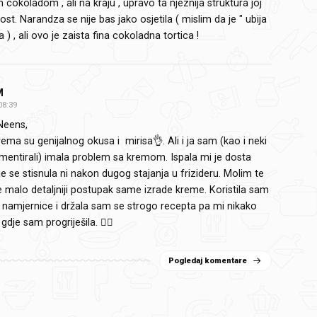
cokoladom , ali na kraju , upravo ta njeznija struktura joj
st. Narandza se nije bas jako osjetila ( mislim da je " ubija
 ) , ali ovo je zaista fina cokoladna tortica !
M
08:39
Neens,
krema su genijalnog okusa i mirisa👌. Ali i ja sam (kao i neki
omentirali) imala problem sa kremom. Ispala mi je dosta
nije se stisnula ni nakon dugog stajanja u frizideru. Molim te
malo detaljniji postupak same izrade kreme. Koristila sam
e namjernice i držala sam se strogo recepta pa mi nikako
 gdje sam progriješila. 🤷‍♀️
Pogledaj komentare