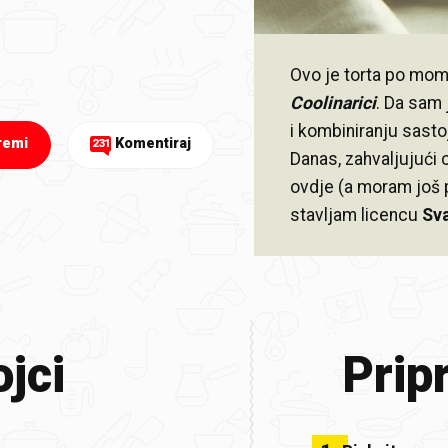
Ovo je torta po mom
Coolinarici
. Da sam 
i kombiniranju sastoj
remi
Komentiraj
231
Danas, zahvaljujući
ovdje (a moram još 
stavljam licencu
Sva
jci
Prip