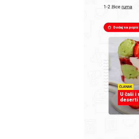
1-2 žlice
ruma
Dodaj na popis
ČLANAK
U čaši i
deserti