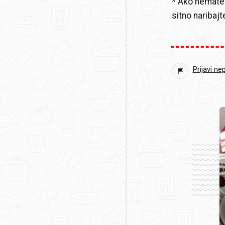
* Ako nemate
sitno naribaj
Prijavi ne