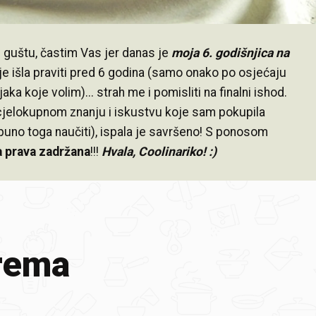
 guštu, častim Vas jer danas je
moja 6. godišnjica na
je išla praviti pred 6 godina (samo onako po osjećaju
aka koje volim)... strah me i pomisliti na finalni ishod.
 cjelokupnom znanju i iskustvu koje sam pokupila
puno toga naučiti), ispala je savršeno! S ponosom
 prava zadržana
!!!
Hvala, Coolinariko! :)
rema