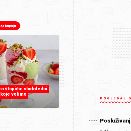
 za kupnju
 na štapiću: sladoledni
 koje volimo
POGLEDAJ 
Posluživanj