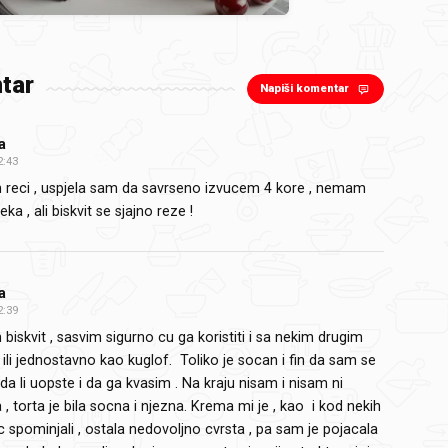
tar
Napiši komentar
a
2:43
 reci , uspjela sam da savrseno izvucem 4 kore , nemam
eka , ali biskvit se sjajno reze !
a
2:39
biskvit , sasvim sigurno cu ga koristiti i sa nekim drugim
li jednostavno kao kuglof. Toliko je socan i fin da sam se
da li uopste i da ga kvasim . Na kraju nisam i nisam ni
a , torta je bila socna i njezna. Krema mi je , kao i kod nekih
ec spominjali , ostala nedovoljno cvrsta , pa sam je pojacala