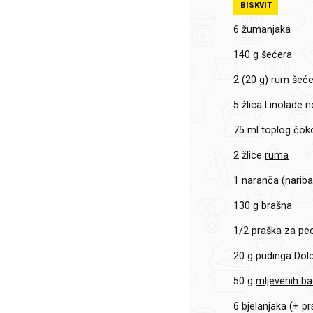
BISKVIT
6
žumanjaka
140 g
šećera
2 (20 g)
rum šeće
5 žlica
Linolade 
75 ml
toplog čok
2 žlice
ruma
1
naranča (nariba
130 g
brašna
1/2
praška za pe
20 g
pudinga Dol
50 g
mljevenih b
6
bjelanjaka (+ pr