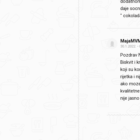
dodatnom 
daje socno
" cokolada
MajaMV
30.1.2022.
Pozdrav 
Biskvit i 
koji su k
rijetka i 
ako moze 
kvalitetn
nije jasno