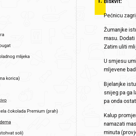
1
.
Biskvit:
Pećnicu zagri
Žumanjke istu
ra
masu. Dodati L
nougat
Zatim uliti ml
oladnog mlijeka
U smjesu umij
mljevene ba
na korica)
Bjelanjke ist
snijeg pa ga 
civo
pa onda ostat
cela čokolada Premium (prah)
Kalup promjer
adema
namazati masl
minuta (provj
stohvat soli)