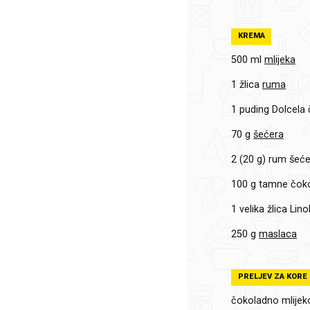
KREMA
500 ml
mlijeka
1 žlica
ruma
1
puding Dolcela
70 g
šećera
2 (20 g)
rum šeće
100 g
tamne čoko
1 velika žlica
Lino
250 g
maslaca
PRELJEV ZA KORE
čokoladno mlijek