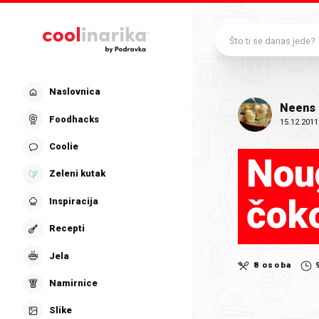
Preskoči na glavni sadržaj
Što ti se danas jede?
Naslovnica
Neens
Foodhacks
15.12.2011
Coolie
Noug
Zeleni kutak
čok
Inspiracija
Recepti
Jela
8 osoba
Namirnice
Slike