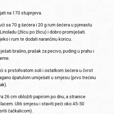
jati na 170 stupnjeva.
ći sa 70 g šećera i 20 g rum šećera u pjenastu
inoladu (žlicu po žlicu) i dobro promiješati.
ijeko i rum te dodati narančinu koricu.
ešati brašno, prašak za pecivo, puding u prahu i
deme.
ući s prstohvatom soli i ostatkom šećera u čvrst
lagano špatulom umiješati u smjesu (prvo trećinu
ak).
a 26 cm obložiti papirom po dnu, a stranice
acem. Uliti smjesu i staviti peći oko 45-50
eriti čačkalicom).