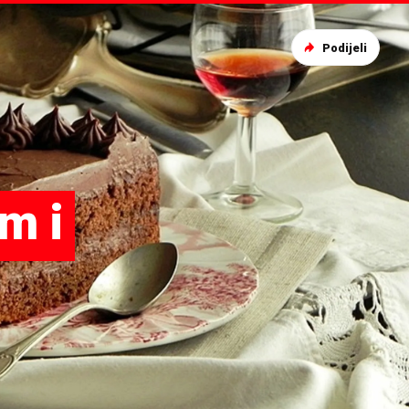
Podijeli
m i