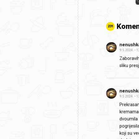
Komen
231
nenushk
9.5.2024.
1
Zaboravih
sliku presj
nenushk
9.5.2024.
1
Prekrasan 
kremama i
dvoumila 
pogrijesil
koji su v